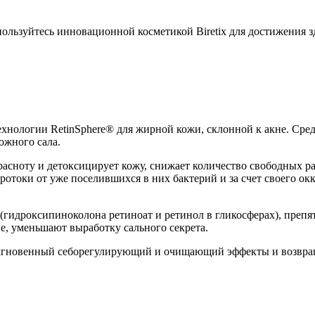
оспользуйтесь инновационной косметикой Biretix для достижения 
ехнологии RetinSphere® для жирной кожи, склонной к акне. Сред
ожного сала.
красноту и детоксицирует кожу, снижает количество свободных 
протоки от уже поселившихся в них бактерий и за счет своего о
 (гидроксипиноколона ретиноат и ретинол в гликосферах), пре
е, уменьшают выработку сального секрета.
 мгновенный себорегулирующий и очищающий эффекты и возвра