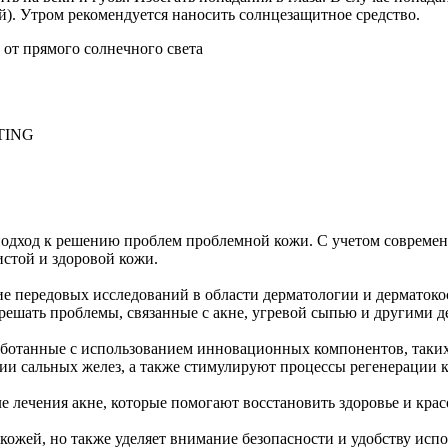
й). Утром рекомендуется наносить солнцезащитное средство.
от прямого солнечного света
TING
подход к решению проблем проблемной кожи. С учетом современн
стой и здоровой кожи.
ние передовых исследований в области дерматологии и дерматок
 решать проблемы, связанные с акне, угревой сыпью и другими
работанные с использованием инновационных компонентов, таких
и сальных желез, а также стимулируют процессы регенерации 
сле лечения акне, которые помогают восстановить здоровье и кр
кожей, но также уделяет внимание безопасности и удобству испо