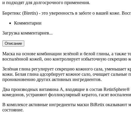
и подходят для долгосрочного применения.
Биретикс (Biretix) - это уверенность в заботе о вашей коже. В
Комментарии
Загрузка комментариев...
Описание
Маска на основе комбинации зелёной и белой глины, а также т
воспалённой кожей, оно контролирует избыточную секрецию к
Зелёная глина регулирует секрецию кожного сала, уменьшает 
кожи. Белая глина адсорбирует кожное сало, очищает сальные 
проникновению других активных ингредиентов.
Два производных витамина А, входящие в состав RetinSphere®
комедонов, устраняют фолликулярный кератоз, гасят воспалени
В комплексе активные ингредиенты маски BiRetix оказывают
состояние.