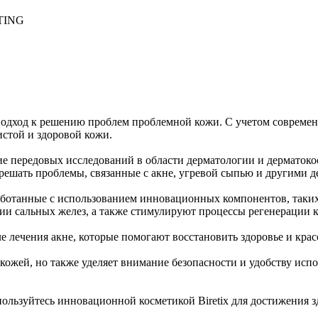
TING
подход к решению проблем проблемной кожи. С учетом современн
стой и здоровой кожи.
ние передовых исследований в области дерматологии и дерматок
 решать проблемы, связанные с акне, угревой сыпью и другими
работанные с использованием инновационных компонентов, таких
и сальных желез, а также стимулируют процессы регенерации 
сле лечения акне, которые помогают восстановить здоровье и кр
кожей, но также уделяет внимание безопасности и удобству испо
оспользуйтесь инновационной косметикой Biretix для достижения 