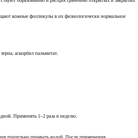
пятствуют образованию и распространению открытых и закрытых
щают кожные фолликулы в их физиологически нормальное
зерна, аскорбил пальмитат.
дной. Применять 1–2 раза в неделю.
ания тщательно промыть водой. После применения