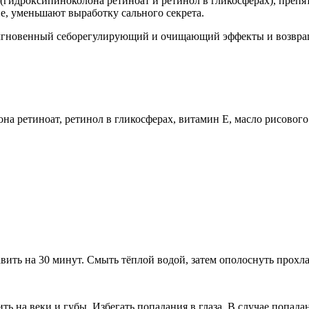
 (гидроксипиноколона ретиноат и ретинол в гликосферах), пре
е, уменьшают выработку сального секрета.
 мгновенный себорегулирующий и очищающий эффекты и возвра
на ретиноат, ретинол в гликосферах, витамин Е, масло рисового 
ить на 30 минут. Смыть тёплой водой, затем ополоснуть прохла
ь на веки и губы. Избегать попадания в глаза. В случае попад