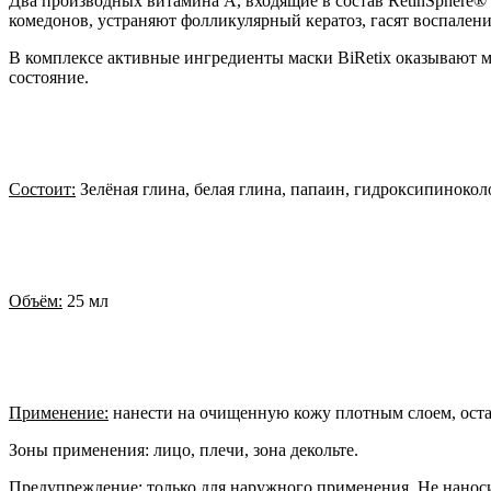
Два производных витамина А, входящие в состав RetinSphere®
комедонов, устраняют фолликулярный кератоз, гасят воспалени
В комплексе активные ингредиенты маски BiRetix оказывают
состояние.
Состоит:
Зелёная глина, белая глина, папаин, гидроксипиноколо
Объём:
25 мл
Применение:
нанести на очищенную кожу плотным слоем, остав
Зоны применения: лицо, плечи, зона декольте.
Предупреждение: только для наружного применения. Не наносит