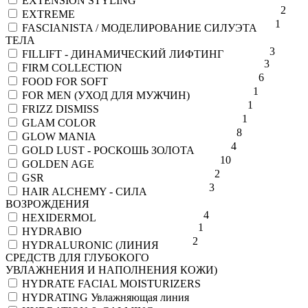
EXTENSION STYLING
2
EXTREME
1
FASCIANISTA / МОДЕЛИРОВАНИЕ СИЛУЭТА
ТЕЛА
3
FILLIFT - ДИНАМИЧЕСКИЙ ЛИФТИНГ
3
FIRM COLLECTION
6
FOOD FOR SOFT
1
FOR MEN (УХОД ДЛЯ МУЖЧИН)
1
FRIZZ DISMISS
1
GLAM COLOR
8
GLOW MANIA
4
GOLD LUST - РОСКОШЬ ЗОЛОТА
10
GOLDEN AGE
2
GSR
3
HAIR ALCHEMY - СИЛА
ВОЗРОЖДЕНИЯ
4
HEXIDERMOL
1
HYDRABIO
2
HYDRALURONIC (ЛИНИЯ
СРЕДСТВ ДЛЯ ГЛУБОКОГО
УВЛАЖНЕНИЯ И НАПОЛНЕНИЯ КОЖИ)
HYDRATE FACIAL MOISTURIZERS
HYDRATING Увлажняющая линия