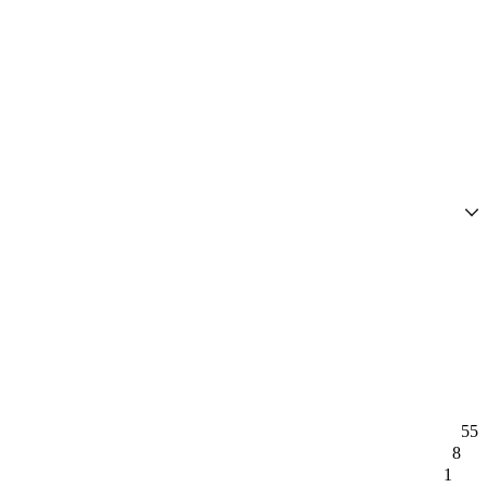
55
8
1