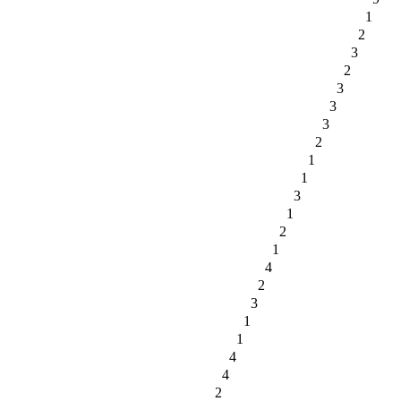
1
2
3
2
3
3
3
2
1
1
3
1
2
1
4
2
3
1
1
4
4
2