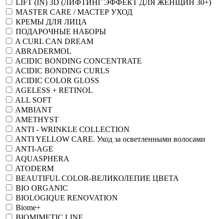
LIFT (IN) 3D (ЛИФТИНГ ЭФФЕКТ ДЛЯ ЖЕНЩИН 30+)
MASTER CARE / МАСТЕР УХОД
КРЕМЫ ДЛЯ ЛИЦА
ПОДАРОЧНЫЕ НАБОРЫ
A CURL CAN DREAM
ABRADERMOL
ACIDIC BONDING CONCENTRATE
ACIDIC BONDING CURLS
ACIDIC COLOR GLOSS
AGELESS + RETINOL
ALL SOFT
AMBIANT
AMETHYST
ANTI - WRINKLE COLLECTION
ANTI YELLOW CARE. Уход за осветленными волосами
ANTI-AGE
AQUASPHERA
ATODERM
BEAUTIFUL COLOR-ВЕЛИКОЛЕПИЕ ЦВЕТА
BIO ORGANIC
BIOLOGIQUE RENOVATION
Biome+
BIOMIMETIC LINE