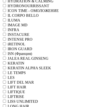
HYDRATION & CALMING
HYDRONOURRISSANT
ICON TIME - ОМОЛОЖЕНИЕ
IL CORPO BELLO
ILUMA
IMAGE MD
INFRA
INSTACURE
INTENSE PRO
iRETINOL
IRON GUARD
ISN (Франция)
JALEA REAL GINSENG
KERATIN
KERATIN ALPHA SLEEK
LE TEMPS
LES
LIFT DEL MAR
LIFT HAIR
LIFTIQUE
LIFTRISE
LISS UNLIMITED
LONG HAIR