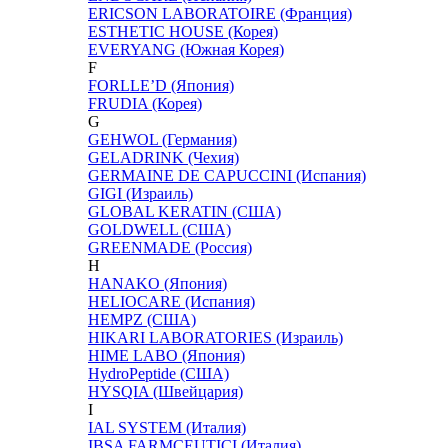
ERICSON LABORATOIRE (Франция)
ESTHETIC HOUSE (Корея)
EVERYANG (Южная Корея)
F
FORLLE’D (Япония)
FRUDIA (Корея)
G
GEHWOL (Германия)
GELADRINK (Чехия)
GERMAINE DE CAPUCCINI (Испания)
GIGI (Израиль)
GLOBAL KERATIN (США)
GOLDWELL (США)
GREENMADE (Россия)
H
HANAKO (Япония)
HELIOCARE (Испания)
HEMPZ (США)
HIKARI LABORATORIES (Израиль)
HIME LABO (Япония)
HydroPeptide (США)
HYSQIA (Швейцария)
I
IAL SYSTEM (Италия)
IBSA FARMCEUTICI (Италия)