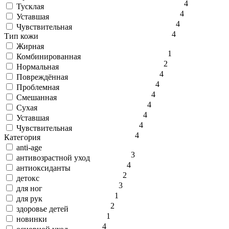
4
Тусклая
4
Уставшая
4
Чувствительная
4
Тип кожи
Жирная
1
Комбинированная
2
Нормальная
4
Повреждённая
4
Проблемная
4
Смешанная
4
Сухая
4
Уставшая
4
Чувствительная
4
Категория
anti-age
3
антивозрастной уход
4
антиоксиданты
2
детокс
3
для ног
1
для рук
2
здоровье детей
1
новинки
4