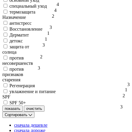
основной уход
4
специальный уход
4
термозащита
2
Назначение
антистресс
3
Восстановление
1
Дерматит
1
детокс
3
защита от
солнца
2
против
несовершенств
3
против
признаков
старения
3
Регенерация
1
увлажнение и питание
2
SPF
SPF 50+
3
Сортировать
сначала дешевле
сначала дороже