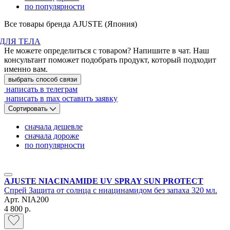
по популярности
Все товары бренда AJUSTE (Япония)
ДЛЯ ТЕЛА
Не можете определиться с товаром? Напишите в чат. Наш
консультант поможет подобрать продукт, который подходит
именно вам.
выбрать способ связи
написать в телеграм
написать в max
оставить заявку
Сортировать
сначала дешевле
сначала дороже
по популярности
AJUSTE NIACINAMIDE UV SPRAY SUN PROTECT
Спрей Защита от солнца с ниацинамидом без запаха 320 мл.
Арт.
NIA200
4 800 р.