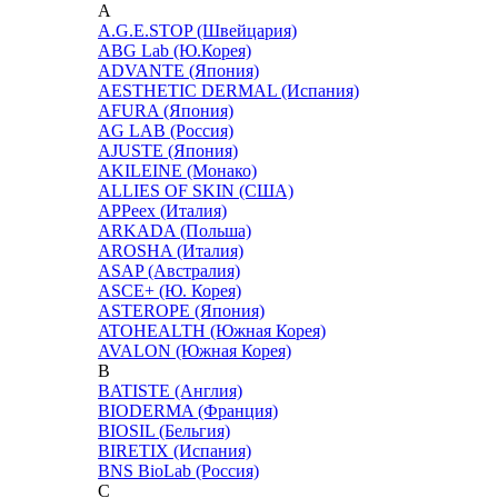
A
A.G.E.STOP (Швейцария)
ABG Lab (Ю.Корея)
ADVANTE (Япония)
AESTHETIC DERMAL (Испания)
AFURA (Япония)
AG LAB (Россия)
AJUSTE (Япония)
AKILEINE (Монако)
ALLIES OF SKIN (США)
APPeex (Италия)
ARKADA (Польша)
AROSHA (Италия)
ASAP (Австралия)
ASCE+ (Ю. Корея)
ASTEROPE (Япония)
ATOHEALTH (Южная Корея)
AVALON (Южная Корея)
B
BATISTE (Англия)
BIODERMA (Франция)
BIOSIL (Бельгия)
BIRETIX (Испания)
BNS BioLab (Россия)
C