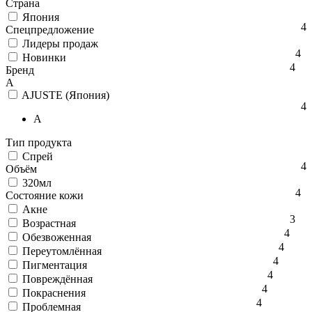
Страна
Япония
4
Спецпредложение
Лидеры продаж
4
Новинки
4
Бренд
A
AJUSTE (Япония)
4
A
Тип продукта
Спрей
4
Объём
320мл
4
Состояние кожи
Акне
3
Возрастная
4
Обезвоженная
4
Переутомлённая
4
Пигментация
4
Повреждённая
4
Покраснения
4
Проблемная