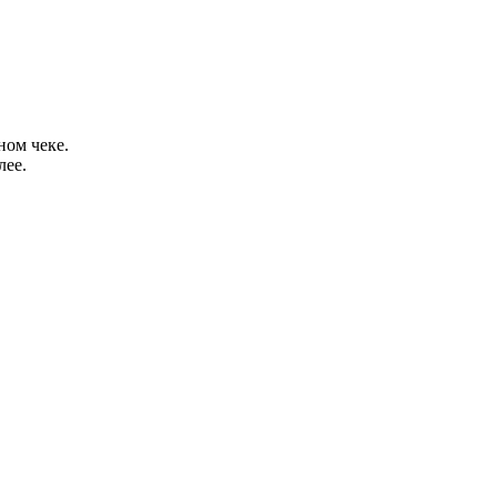
ном чеке.
лее.