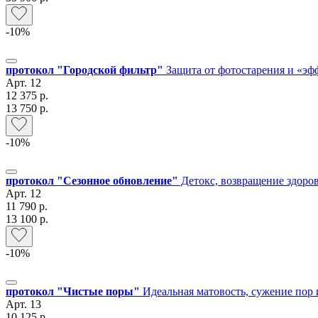
-10%
протокол "Городской фильтр"
Защита от фотостарения и «эф
Арт.
12
12 375 р.
13 750 р.
-10%
протокол "Сезонное обновление"
Детокс, возвращение здоро
Арт.
12
11 790 р.
13 100 р.
-10%
протокол "Чистые поры"
Идеальная матовость, сужение пор 
Арт.
13
10 125 р.