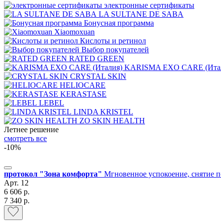
электронные сертификаты
LA SULTANE DE SABA
Бонусная программа
Xiaomoxuan
Кислоты и ретинол
Выбор покупателей
RATED GREEN
KARISMA EXO CARE (Ита
CRYSTAL SKIN
HELIOCARE
KERASTASE
LEBEL
LINDA KRISTEL
ZO SKIN HEALTH
Летнее решение
смотреть все
-10%
протокол "Зона комфорта"
Мгновенное успокоение, снятие п
Арт.
12
6 606 р.
7 340 р.