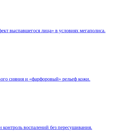
фект выспавшегося лица» в условиях мегаполиса.
вого сияния и «фарфоровый» рельеф кожи.
и контроль воспалений без пересушивания.