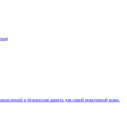
лия)
окраснений и безопасная защита для самой реактивной кожи.