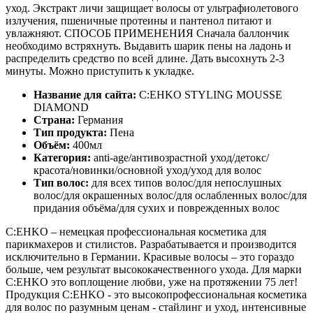
уход. Экстракт личи защищает волосы от ультрафиолетового
излучения, пшеничные протеины и пантенол питают и
увлажняют. СПОСОБ ПРИМЕНЕНИЯ Сначала баллончик
необходимо встряхнуть. Выдавить шарик пены на ладонь и
распределить средство по всей длине. Дать высохнуть 2-3
минуты. Можно приступить к укладке.
Название для сайта:
C:EHKO STYLING MOUSSE
DIAMOND
Страна:
Германия
Тип продукта:
Пена
Объём:
400мл
Категория:
anti-age/антивозрастной уход/детокс/
красота/новинки/основной уход/уход для волос
Тип волос:
для всех типов волос/для непослушных
волос/для окрашенных волос/для ослабленных волос/для
придания объёма/для сухих и поврежденных волос
C:EHKO – немецкая профессиональная косметика для
парикмахеров и стилистов. Разрабатывается и производится
исключительно в Германии. Красивые волосы – это гораздо
больше, чем результат высококачественного ухода. Для марки
C:EHKO это воплощение любви, уже на протяжении 75 лет!
Продукция C:EHKO - это высокопрофессиональная косметика
для волос по разумным ценам - стайлинг и уход, интенсивные