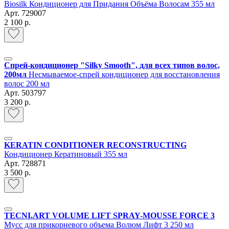
Biosilk Кондиционер для Придания Объёма Волосам 355 мл
Арт.
729007
2 100 р.
Спрей-кондиционер "Silky Smooth", для всех типов волос,
200мл
Несмываемое-спрей кондиционер для восстановления
волос 200 мл
Арт.
503797
3 200 р.
KERATIN CONDITIONER RECONSTRUCTING
Кондиционер Кератиновый 355 мл
Арт.
728871
3 500 р.
TECNI.ART VOLUME LIFT SPRAY-MOUSSE FORCE 3
Мусс для прикорневого объема Волюм Лифт 3 250 мл