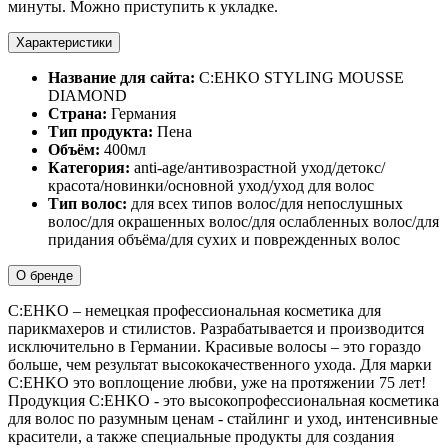
минуты. Можно приступить к укладке.
Характеристики
Название для сайта:
C:EHKO STYLING MOUSSE
DIAMOND
Страна:
Германия
Тип продукта:
Пена
Объём:
400мл
Категория:
anti-age/антивозрастной уход/детокс/
красота/новинки/основной уход/уход для волос
Тип волос:
для всех типов волос/для непослушных
волос/для окрашенных волос/для ослабленных волос/для
придания объёма/для сухих и поврежденных волос
О бренде
C:EHKO – немецкая профессиональная косметика для
парикмахеров и стилистов. Разрабатывается и производится
исключительно в Германии. Красивые волосы – это гораздо
больше, чем результат высококачественного ухода. Для марки
C:EHKO это воплощение любви, уже на протяжении 75 лет!
Продукция C:EHKO - это высокопрофессиональная косметика
для волос по разумным ценам - стайлинг и уход, интенсивные
красители, а также специальные продукты для создания