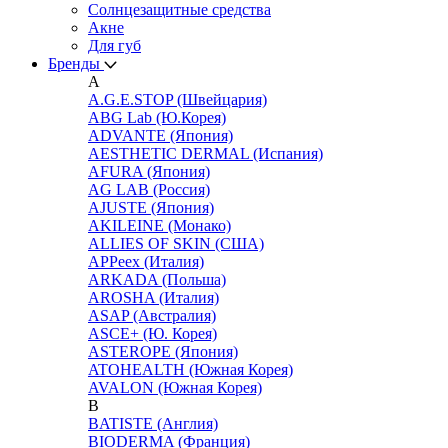
Cолнцезащитные средства
Акне
Для губ
Бренды
A
A.G.E.STOP (Швейцария)
ABG Lab (Ю.Корея)
ADVANTE (Япония)
AESTHETIC DERMAL (Испания)
AFURA (Япония)
AG LAB (Россия)
AJUSTE (Япония)
AKILEINE (Монако)
ALLIES OF SKIN (США)
APPeex (Италия)
ARKADA (Польша)
AROSHA (Италия)
ASAP (Австралия)
ASCE+ (Ю. Корея)
ASTEROPE (Япония)
ATOHEALTH (Южная Корея)
AVALON (Южная Корея)
B
BATISTE (Англия)
BIODERMA (Франция)