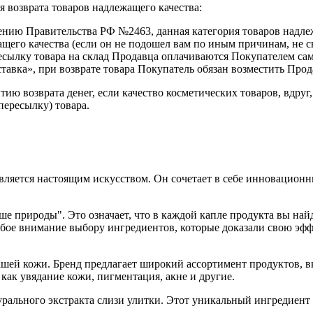
 возврата товаров надлежащего качества:
нию Правительства РФ №2463, данная категория товаров надлеж
ащего качества (если он не подошел вам по иным причинам, не 
есылку товара на склад Продавца оплачиваются Покупателем сам
ставка», при возврате товара Покупатель обязан возместить Пр
 возврата денег, если качество косметических товаров, вдруг, 
пересылку) товара.
вляется настоящим искусством. Он сочетает в себе инновационн
 природы". Это означает, что в каждой капле продукта вы най
обое внимание выбору ингредиентов, которые доказали свою эф
шей кожи. Бренд предлагает широкий ассортимент продуктов, вк
как увядание кожи, пигментация, акне и другие.
рального экстракта слизи улитки. Этот уникальный ингредиент 