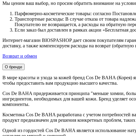
Мы ценим ваш выбор, но просим обратить внимание на условия
Парфюмерно-косметические товары: согласно Постановле
Транспортные расходы: В случае отказа от товара надлеж
Покупателю не возвращается, а расходы на обратную пер
Если заказ был доставлен в рамках акции «Бесплатная до
Интернет-магазин BIOSPASHOP дает своим покупателям гарантию
доставку, а также компенсируем расходы на возврат (обратную 
Возврат и обмен
О бренде
В мире красоты и ухода за кожей бренд Cos De BAHA (Корея) я
чтобы предоставить вам продукцию высшего качества.
Cos De BAHA придерживается принципа "меньше химии, больше
ингредиентов, необходимых для вашей кожи. Бренд уделяет ос
компоненты.
Косметика Cos De BAHA разработана с учетом потребностей ва
продукт предназначен для решения конкретных проблем, таких 
Одной из гордостей Cos De BAHA является использование нату
оставляя ее мягкой и сияющей.