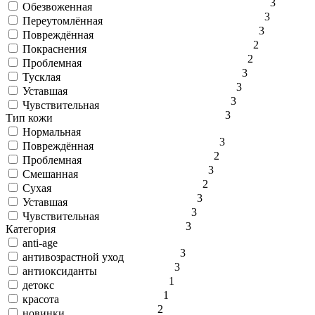
3
Обезвоженная
3
Переутомлённая
3
Повреждённая
2
Покраснения
2
Проблемная
3
Тусклая
3
Уставшая
3
Чувствительная
3
Тип кожи
Нормальная
3
Повреждённая
2
Проблемная
3
Смешанная
2
Сухая
3
Уставшая
3
Чувствительная
3
Категория
anti-age
3
антивозрастной уход
3
антиоксиданты
1
детокс
1
красота
2
новинки