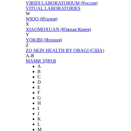
VIRIDI LABORATORIUM (Россия)
VITUAL LABORATORIES
W
WIQO (Италия)
X
XIAOMOXUAN (Южная Корея)
Y
YOKIBI (Япония)
Z
ZO SKIN HEALTH BY OBAGI (США)
А-Я
МАМИ ЗДРАВ
A
B
C
D
E
F
G
H
I
J
K
L
M