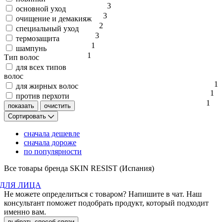
3
основной уход
3
очищение и демакияж
2
специальный уход
3
термозащита
1
шампунь
1
Тип волос
для всех типов
волос
1
для жирных волос
1
против перхоти
1
Сортировать
сначала дешевле
сначала дороже
по популярности
Все товары бренда SKIN RESIST (Испания)
ДЛЯ ЛИЦА
Не можете определиться с товаром? Напишите в чат. Наш
консультант поможет подобрать продукт, который подходит
именно вам.
выбрать способ связи