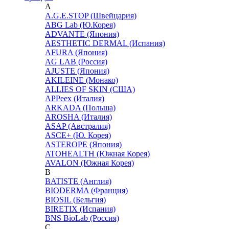
A
A.G.E.STOP (Швейцария)
ABG Lab (Ю.Корея)
ADVANTE (Япония)
AESTHETIC DERMAL (Испания)
AFURA (Япония)
AG LAB (Россия)
AJUSTE (Япония)
AKILEINE (Монако)
ALLIES OF SKIN (США)
APPeex (Италия)
ARKADA (Польша)
AROSHA (Италия)
ASAP (Австралия)
ASCE+ (Ю. Корея)
ASTEROPE (Япония)
ATOHEALTH (Южная Корея)
AVALON (Южная Корея)
B
BATISTE (Англия)
BIODERMA (Франция)
BIOSIL (Бельгия)
BIRETIX (Испания)
BNS BioLab (Россия)
C