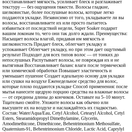
восстанавливает мягкость, усиливает блеск и разглаживает
текстуру — без ощущения тяжести. Волосы гладкие,
шелковистые, более послушные волосы, которые легко
поддаются укладке. Независимо от того, укладываете ли вы
волосы, восстанавливаете их или просто пытаетесь
избавиться от последствий недели, Super Soaker подарит
вашим локонам то, чего они так долго ждали. Преимущества:
Насыщает волосы влагой, придавая им мягкость и
шелковистость Придает блеск, облегчает укладку и
успокаивает Облегчает укладку, но при этом дает ощутимый
результат Подходит для всех типов волос — от тонких до
непослушных Распутывает волосы, не повреждая их и не
вытягивая Восстанавливает баланс влаги после термической
или химической обработки Повышает эластичность и
уменьшает пушение Создает идеальную основу для укладки
или сушки на воздухе Еженедельное средство для волос,
которые плохо поддаются укладке Способ применения: после
мытья нанесите щедрую порцию средства на влажные волосы
— от середины длины до кончиков. Оставьте на 5–10 минут.
Тщательно смойте. Уложите волосы как обычно или
высушите их на воздухе и наслаждайтесь их гладкостью.
Состав: Water/Aqua/Eau, Cetyl Alcohol, Cetearyl Alcohol, Cetyl
Esters, Stearamidopropyl Dimethylamine, Glycerin,
Amodimethicone, Dimethicone, Behentrimonium Methosulfate,
Quaternium-91, Behentrimonium Chloride, Lactic Acid, Caprylyl