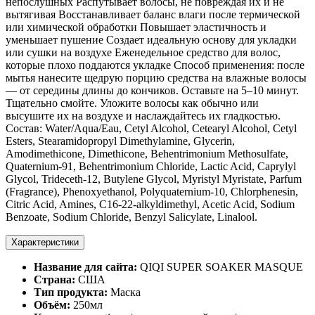
непослушных Распутывает волосы, не повреждая их и не
вытягивая Восстанавливает баланс влаги после термической
или химической обработки Повышает эластичность и
уменьшает пушение Создает идеальную основу для укладки
или сушки на воздухе Еженедельное средство для волос,
которые плохо поддаются укладке Способ применения: после
мытья нанесите щедрую порцию средства на влажные волосы
— от середины длины до кончиков. Оставьте на 5–10 минут.
Тщательно смойте. Уложите волосы как обычно или
высушите их на воздухе и наслаждайтесь их гладкостью.
Состав: Water/Aqua/Eau, Cetyl Alcohol, Cetearyl Alcohol, Cetyl
Esters, Stearamidopropyl Dimethylamine, Glycerin,
Amodimethicone, Dimethicone, Behentrimonium Methosulfate,
Quaternium-91, Behentrimonium Chloride, Lactic Acid, Caprylyl
Glycol, Trideceth-12, Butylene Glycol, Myristyl Myristate, Parfum
(Fragrance), Phenoxyethanol, Polyquaternium-10, Chlorphenesin,
Citric Acid, Amines, C16-22-alkyldimethyl, Acetic Acid, Sodium
Benzoate, Sodium Chloride, Benzyl Salicylate, Linalool.
Характеристики
Название для сайта:
QIQI SUPER SOAKER MASQUE
Страна:
США
Тип продукта:
Маска
Объём:
250мл