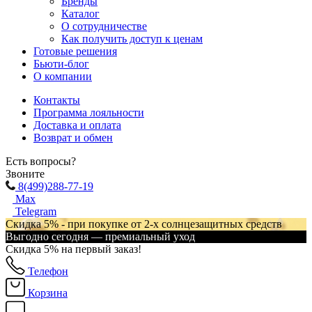
Бренды
Каталог
О сотрудничестве
Как получить доступ к ценам
Готовые решения
Бьюти-блог
О компании
Контакты
Программа лояльности
Доставка и оплата
Возврат и обмен
Есть вопросы?
Звоните
8(499)288-77-19
Max
Telegram
Скидка 5% - при покупке от 2-х солнцезащитных средств
Выгодно сегодня — премиальный уход
Скидка 5% на первый заказ!
Телефон
Корзина