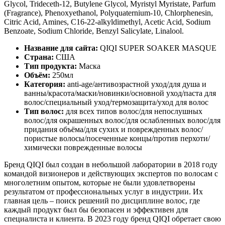
Glycol, Trideceth-12, Butylene Glycol, Myristyl Myristate, Parfum
(Fragrance), Phenoxyethanol, Polyquaternium-10, Chlorphenesin,
Citric Acid, Amines, C16-22-alkyldimethyl, Acetic Acid, Sodium
Benzoate, Sodium Chloride, Benzyl Salicylate, Linalool.
Название для сайта:
QIQI SUPER SOAKER MASQUE
Страна:
США
Тип продукта:
Маска
Объём:
250мл
Категория:
anti-age/антивозрастной уход/для душа и
ванны/красота/маски/новинки/основной уход/паста для
волос/специальный уход/термозащита/уход для волос
Тип волос:
для всех типов волос/для непослушных
волос/для окрашенных волос/для ослабленных волос/для
придания объёма/для сухих и поврежденных волос/
пористые волосы/посеченные концы/против перхоти/
химически поврежденные волосы
Бренд QIQI был создан в небольшой лаборатории в 2018 году
командой визионеров и действующих экспертов по волосам с
многолетним опытом, которые не были удовлетворены
результатом от профессиональных услуг в индустрии. Их
главная цель – поиск решений по дисциплине волос, где
каждый продукт был бы безопасен и эффективен для
специалиста и клиента. В 2023 году бренд QIQI обретает свою