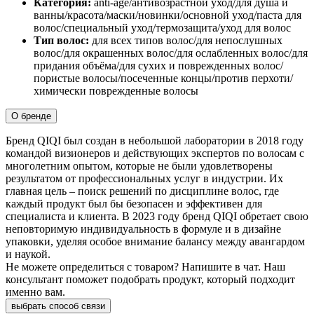
Категория:
anti-age/антивозрастной уход/для душа и
ванны/красота/маски/новинки/основной уход/паста для
волос/специальный уход/термозащита/уход для волос
Тип волос:
для всех типов волос/для непослушных
волос/для окрашенных волос/для ослабленных волос/для
придания объёма/для сухих и поврежденных волос/
пористые волосы/посеченные концы/против перхоти/
химически поврежденные волосы
О бренде
Бренд QIQI был создан в небольшой лаборатории в 2018 году
командой визионеров и действующих экспертов по волосам с
многолетним опытом, которые не были удовлетворены
результатом от профессиональных услуг в индустрии. Их
главная цель – поиск решений по дисциплине волос, где
каждый продукт был бы безопасен и эффективен для
специалиста и клиента. В 2023 году бренд QIQI обретает свою
неповторимую индивидуальность в формуле и в дизайне
упаковки, уделяя особое внимание балансу между авангардом
и наукой.
Не можете определиться с товаром? Напишите в чат. Наш
консультант поможет подобрать продукт, который подходит
именно вам.
выбрать способ связи