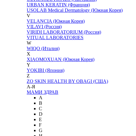
URBAN KERATIN (Франция)
USOLAB Medical Dermatology (Южная Корея)
V
VELANCIA (Южная Корея)
VILAVI (Россия)
VIRIDI LABORATORIUM (Россия)
VITUAL LABORATORIES
W
WIQO (Италия)
X
XIAOMOXUAN (Южная Корея)
Y
YOKIBI (Япония)
Z
ZO SKIN HEALTH BY OBAGI (США)
А-Я
МАМИ ЗДРАВ
A
B
C
D
E
F
G
H