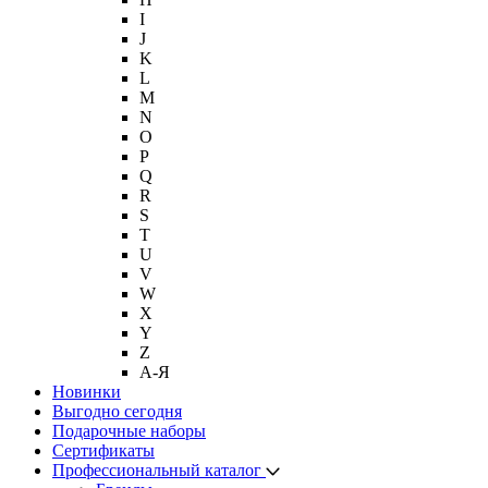
I
J
K
L
M
N
O
P
Q
R
S
T
U
V
W
X
Y
Z
А-Я
Новинки
Выгодно сегодня
Подарочные наборы
Сертификаты
Профессиональный каталог