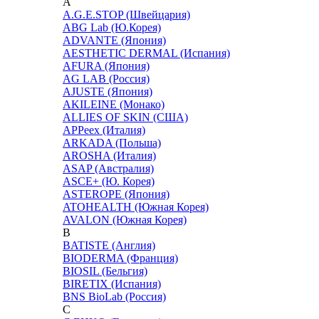
A
A.G.E.STOP (Швейцария)
ABG Lab (Ю.Корея)
ADVANTE (Япония)
AESTHETIC DERMAL (Испания)
AFURA (Япония)
AG LAB (Россия)
AJUSTE (Япония)
AKILEINE (Монако)
ALLIES OF SKIN (США)
APPeex (Италия)
ARKADA (Польша)
AROSHA (Италия)
ASAP (Австралия)
ASCE+ (Ю. Корея)
ASTEROPE (Япония)
ATOHEALTH (Южная Корея)
AVALON (Южная Корея)
B
BATISTE (Англия)
BIODERMA (Франция)
BIOSIL (Бельгия)
BIRETIX (Испания)
BNS BioLab (Россия)
C