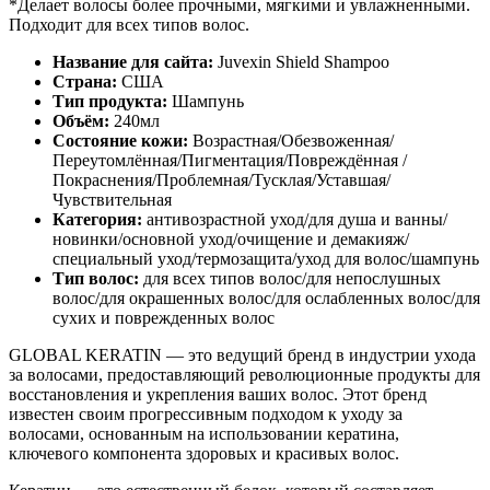
*Делает волосы более прочными, мягкими и увлажненными.
Подходит для всех типов волос.
Название для сайта:
Juvexin Shield Shampoo
Страна:
США
Тип продукта:
Шампунь
Объём:
240мл
Состояние кожи:
Возрастная/Обезвоженная/
Переутомлённая/Пигментация/Повреждённая /
Покраснения/Проблемная/Тусклая/Уставшая/
Чувствительная
Категория:
антивозрастной уход/для душа и ванны/
новинки/основной уход/очищение и демакияж/
специальный уход/термозащита/уход для волос/шампунь
Тип волос:
для всех типов волос/для непослушных
волос/для окрашенных волос/для ослабленных волос/для
сухих и поврежденных волос
GLOBAL KERATIN — это ведущий бренд в индустрии ухода
за волосами, предоставляющий революционные продукты для
восстановления и укрепления ваших волос. Этот бренд
известен своим прогрессивным подходом к уходу за
волосами, основанным на использовании кератина,
ключевого компонента здоровых и красивых волос.