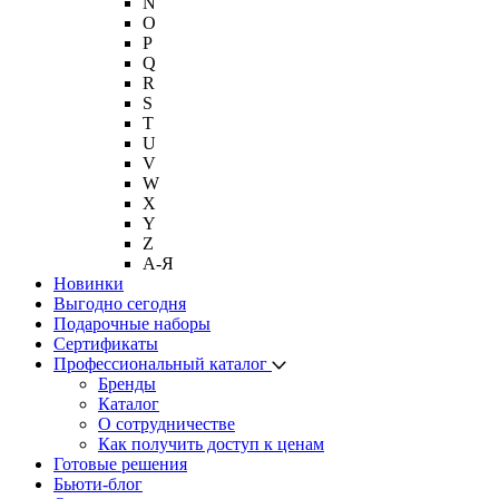
N
O
P
Q
R
S
T
U
V
W
X
Y
Z
А-Я
Новинки
Выгодно сегодня
Подарочные наборы
Сертификаты
Профессиональный каталог
Бренды
Каталог
О сотрудничестве
Как получить доступ к ценам
Готовые решения
Бьюти-блог