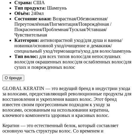
Страна:
США
Тип продукта:
Шампунь
Объём:
240мл
Состояние кожи:
Возрастная/Обезвоженная/
Переутомлённая/Пигментация/Повреждённая /
Покраснения/Проблемная/Тусклая/Уставшая/
Чувствительная
Категория:
антивозрастной уход/для душа и ванны/
новинки/основной уход/очищение и демакияж/
специальный уход/термозащита/уход для волос/шампунь
Тип волос:
для всех типов волос/для непослушных
волос/для окрашенных волос/для ослабленных волос/для
сухих и поврежденных волос
О бренде
GLOBAL KERATIN — это ведущий бренд в индустрии ухода
за волосами, предоставляющий революционные продукты для
восстановления и укрепления ваших волос. Этот бренд
известен своим прогрессивным подходом к уходу за
волосами, основанным на использовании кератина,
ключевого компонента здоровых и красивых волос.
Кератин — это естественный белок, который составляет
основную часть структуры волос. Со временем и