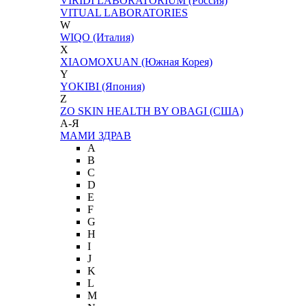
VIRIDI LABORATORIUM (Россия)
VITUAL LABORATORIES
W
WIQO (Италия)
X
XIAOMOXUAN (Южная Корея)
Y
YOKIBI (Япония)
Z
ZO SKIN HEALTH BY OBAGI (США)
А-Я
МАМИ ЗДРАВ
A
B
C
D
E
F
G
H
I
J
K
L
M