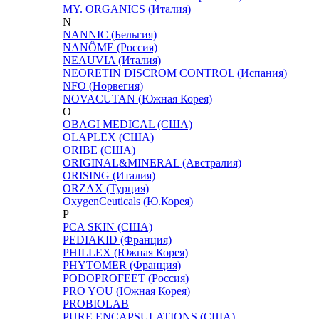
MY. ORGANICS (Италия)
N
NANNIC (Бельгия)
NANÔME (Россия)
NEAUVIA (Италия)
NEORETIN DISCROM CONTROL (Испания)
NFO (Норвегия)
NOVACUTAN (Южная Корея)
O
OBAGI MEDICAL (США)
OLAPLEX (США)
ORIBE (США)
ORIGINAL&MINERAL (Австралия)
ORISING (Италия)
ORZAX (Турция)
OxygenCeuticals (Ю.Корея)
P
PCA SKIN (США)
PEDIAKID (Франция)
PHILLEX (Южная Корея)
PHYTOMER (Франция)
PODOPROFEET (Россия)
PRO YOU (Южная Корея)
PROBIOLAB
PURE ENCAPSULATIONS (США)