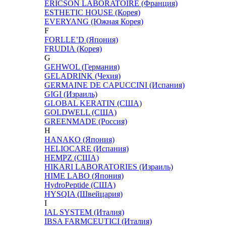
ERICSON LABORATOIRE (Франция)
ESTHETIC HOUSE (Корея)
EVERYANG (Южная Корея)
F
FORLLE’D (Япония)
FRUDIA (Корея)
G
GEHWOL (Германия)
GELADRINK (Чехия)
GERMAINE DE CAPUCCINI (Испания)
GIGI (Израиль)
GLOBAL KERATIN (США)
GOLDWELL (США)
GREENMADE (Россия)
H
HANAKO (Япония)
HELIOCARE (Испания)
HEMPZ (США)
HIKARI LABORATORIES (Израиль)
HIME LABO (Япония)
HydroPeptide (США)
HYSQIA (Швейцария)
I
IAL SYSTEM (Италия)
IBSA FARMCEUTICI (Италия)