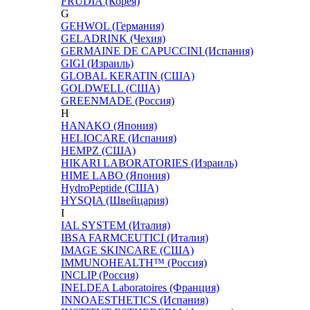
FRUDIA (Корея)
G
GEHWOL (Германия)
GELADRINK (Чехия)
GERMAINE DE CAPUCCINI (Испания)
GIGI (Израиль)
GLOBAL KERATIN (США)
GOLDWELL (США)
GREENMADE (Россия)
H
HANAKO (Япония)
HELIOCARE (Испания)
HEMPZ (США)
HIKARI LABORATORIES (Израиль)
HIME LABO (Япония)
HydroPeptide (США)
HYSQIA (Швейцария)
I
IAL SYSTEM (Италия)
IBSA FARMCEUTICI (Италия)
IMAGE SKINCARE (США)
IMMUNOHEALTH™ (Россия)
INCLIP (Россия)
INELDEA Laboratoires (Франция)
INNOAESTHETICS (Испания)