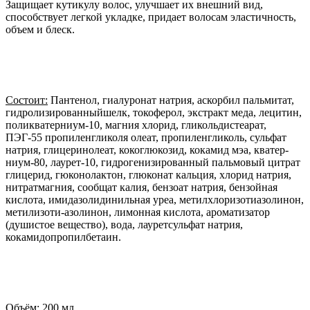
Защищает кутикулу волос, улучшает их внешний вид,
способствует легкой укладке, придает волосам эластичность,
объем и блеск.
Состоит:
Пантенол, гиалуронат натрия, аскорбил пальмитат,
гидролизированныйшелк, токоферол, экстракт меда, лецитин,
поликватерниум-10, магния хлорид, гликольдистеарат,
ПЭГ-55 пропиленгликоля олеат, пропиленгликоль, сульфат
натрия, глицеринолеат, кокоглюкозид, кокамид мэа, кватер-
ниум-80, лаурет-10, гидрогенизированный пальмовый цитрат
глицерид, гюконолактон, глюконат кальция, хлорид натрия,
нитратмагния, сообщат калия, бензоат натрия, бензойная
кислота, имидазолидинильная уреа, метилхлоризотиазолинон,
метилизоти-азолинон, лимонная кислота, ароматизатор
(душистое вещество), вода, лауретсульфат натрия,
кокамидопропилбетаин.
Объём:
200 мл