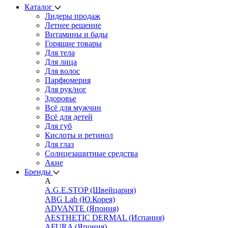
Каталог
Лидеры продаж
Летнее решение
Витамины и бады
Горящие товары
Для тела
Для лица
Для волос
Парфюмерия
Для рук/ног
Здоровье
Всё для мужчин
Всё для детей
Для губ
Кислоты и ретинол
Для глаз
Cолнцезащитные средства
Акне
Бренды
A
A.G.E.STOP (Швейцария)
ABG Lab (Ю.Корея)
ADVANTE (Япония)
AESTHETIC DERMAL (Испания)
AFURA (Япония)