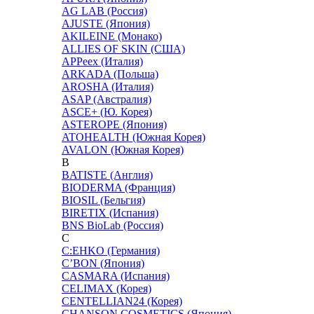
AG LAB (Россия)
AJUSTE (Япония)
AKILEINE (Монако)
ALLIES OF SKIN (США)
APPeex (Италия)
ARKADA (Польша)
AROSHA (Италия)
ASAP (Австралия)
ASCE+ (Ю. Корея)
ASTEROPE (Япония)
ATOHEALTH (Южная Корея)
AVALON (Южная Корея)
B
BATISTE (Англия)
BIODERMA (Франция)
BIOSIL (Бельгия)
BIRETIX (Испания)
BNS BioLab (Россия)
C
C:EHKO (Германия)
C’BON (Япония)
CASMARA (Испания)
CELIMAX (Корея)
CENTELLIAN24 (Корея)
CHANSON COSMETICS (Япония)