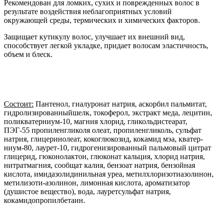
Рекомендован для ломких, сухих и поврежденных волос в
результате воздействия неблагоприятных условий
окружающей среды, термических и химических факторов.
Защищает кутикулу волос, улучшает их внешний вид,
способствует легкой укладке, придает волосам эластичность,
объем и блеск.
Состоит:
Пантенол, гиалуронат натрия, аскорбил пальмитат,
гидролизированныйшелк, токоферол, экстракт меда, лецитин,
поликватерниум-10, магния хлорид, гликольдистеарат,
ПЭГ-55 пропиленгликоля олеат, пропиленгликоль, сульфат
натрия, глицеринолеат, кокоглюкозид, кокамид мэа, кватер-
ниум-80, лаурет-10, гидрогенизированный пальмовый цитрат
глицерид, гюконолактон, глюконат кальция, хлорид натрия,
нитратмагния, сообщат калия, бензоат натрия, бензойная
кислота, имидазолидинильная уреа, метилхлоризотиазолинон,
метилизоти-азолинон, лимонная кислота, ароматизатор
(душистое вещество), вода, лауретсульфат натрия,
кокамидопропилбетаин.