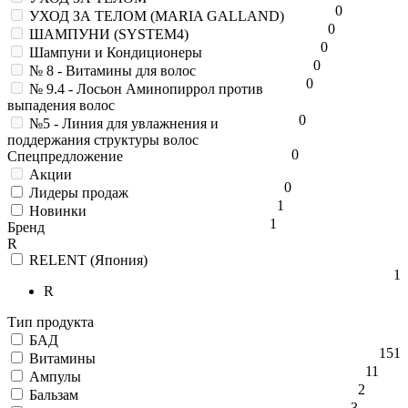
0
УХОД ЗА ТЕЛОМ (MARIA GALLAND)
0
ШАМПУНИ (SYSTEM4)
0
Шампуни и Кондиционеры
0
№ 8 - Витамины для волос
0
№ 9.4 - Лосьон Аминопиррол против
выпадения волос
0
№5 - Линия для увлажнения и
поддержания структуры волос
0
Спецпредложение
Акции
0
Лидеры продаж
1
Новинки
1
Бренд
R
RELENT (Япония)
1
R
Тип продукта
БАД
151
Витамины
11
Ампулы
2
Бальзам
3