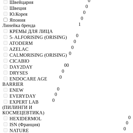
0
Швейцария
0
Швеция
0
Ю.Корея
0
Япония
1
Линейка бренда
КРЕМЫ ДЛЯ ЛИЦА
0
5- ALFORISING (ORISING)
0
ATODERM
0
AZELAC
0
CALMORISING (ORISING)
CICABIO
0
0
DAY2DAY
0
DRYSES
0
ENDOCARE AGE
BARRIER
0
ENEW
0
EVERYDAY
0
EXPERT LAB
(ПИЛИНГИ И
КОСМЕЦЕВТИКА)
0
HEXIDERMOL
0
ISN (Франция)
0
NATURE