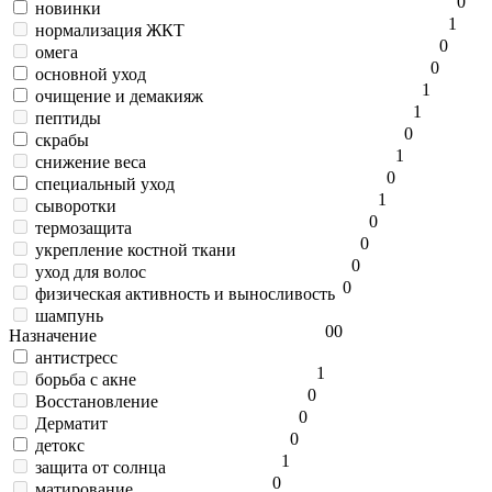
0
новинки
1
нормализация ЖКТ
0
омега
0
основной уход
1
очищение и демакияж
1
пептиды
0
скрабы
1
снижение веса
0
специальный уход
1
сыворотки
0
термозащита
0
укрепление костной ткани
0
уход для волос
0
физическая активность и выносливость
шампунь
0
0
Назначение
антистресс
1
борьба с акне
0
Восстановление
0
Дерматит
0
детокс
1
защита от солнца
0
матирование