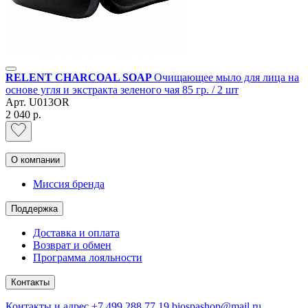
RELENT CHARCOAL SOAP
Очищающее мыло для лица на
основе угля и экстракта зеленого чая 85 гр. / 2 шт
Арт.
U013OR
2 040 р.
О компании
Миссия бренда
Поддержка
Доставка и оплата
Возврат и обмен
Программа лояльности
Контакты
Контакты и адрес
+7 499 288 77 19
biospashop@mail.ru