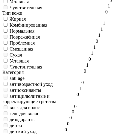
Уставшая
1
Чувствительная
0
Тип кожи
Жирная
1
Комбинированная
1
Нормальная
1
Повреждённая
0
Проблемная
1
Смешанная
1
Сухая
0
Уставшая
1
Чувствительная
0
Категория
anti-age
0
антивозрастной уход
1
антиоксиданты
0
антицилюлитные и
корректирующие сретства
0
воск для волос
0
гель для волос
0
дезодоранты
0
детокс
0
детский уход