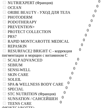
0
NUTRIEXPERT (Франция)
0
OCEAN
0
ORIBE BEAUTY - УХОД ДЛЯ ТЕЛА
0
PHOTODERM
0
PODOTHERAPY
0
PREVENTION+
0
PROTECT COLLECTION
0
PRS7
0
RAPID MONTCAROTTE MEDICAL
0
REPASKIN
0
RESURFACE2 BRIGHT C - коррекция
пигментации и морщин с витамином С
0
SCALP ADVANCED
0
SEBIUM
0
SENSI-WELL
0
SKIN CARE
0
SOLEIL
0
SPA & WELLNESS BODY CARE
0
SPECIAL
0
STC NUTRITION (Франция)
0
SUNSATION / САНСЕЙШЕН
0
TEENS CARE
(MONTCAROTTE)