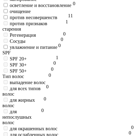
0
осветление и восстановление
очищение
1
1
против несовершенств
1
против признаков
старения
0
Регенерация
0
Сосуды
0
увлажнение и питание
SPF
1
SPF 20+
0
SPF 30+
0
SPF 50+
0
Тип волос
выпадение волос
0
для всех типов
волос
0
для жирных
волос
0
для
непослушных
волос
0
для окрашенных волос
0
для ослабленных волос