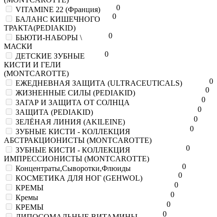
0
VITAMINE 22 (Франция)
0
БАЛАНС КИШЕЧНОГО
ТРАКТА(PEDIAKID)
0
БЬЮТИ-НАБОРЫ \
МАСКИ
0
ДЕТСКИЕ ЗУБНЫЕ
КИСТИ И ГЕЛИ
(MONTCAROTTE)
0
ЕЖЕДНЕВНАЯ ЗАЩИТА (ULTRACEUTICALS)
0
ЖИЗНЕННЫЕ СИЛЫ (PEDIAKID)
0
ЗАГАР И ЗАЩИТА ОТ СОЛНЦА
0
ЗАЩИТА (PEDIAKID)
0
ЗЕЛЁНАЯ ЛИНИЯ (AKILEINE)
0
ЗУБНЫЕ КИСТИ - КОЛЛЕКЦИЯ
АБСТРАКЦИОНИСТЫ (MONTCAROTTE)
0
ЗУБНЫЕ КИСТИ - КОЛЛЕКЦИЯ
ИМПРЕССИОНИСТЫ (MONTCAROTTE)
0
Концентраты,Сыворотки,Флюиды
0
КОСМЕТИКА ДЛЯ НОГ (GEHWOL)
0
КРЕМЫ
0
Кремы
0
КРЕМЫ
0
ЛИПОСОМАЛЬНЫЕ ВИТАМИНЫ