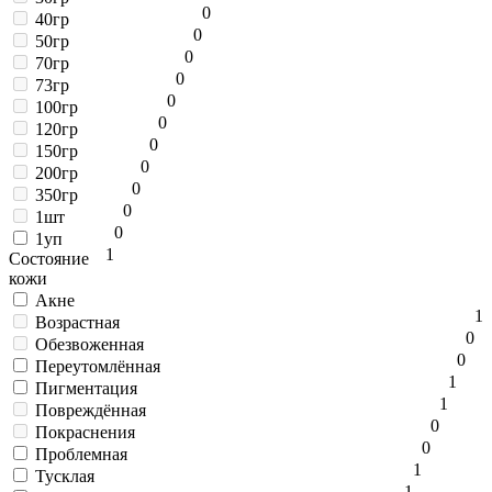
0
40гр
0
50гр
0
70гр
0
73гр
0
100гр
0
120гр
0
150гр
0
200гр
0
350гр
0
1шт
0
1уп
1
Состояние
кожи
Акне
1
Возрастная
0
Обезвоженная
0
Переутомлённая
1
Пигментация
1
Повреждённая
0
Покраснения
0
Проблемная
1
Тусклая
1