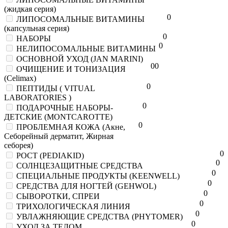
(жидкая серия)
0
ЛИПОСОМАЛЬНЫЕ ВИТАМИНЫ
(капсульная серия)
0
НАБОРЫ
0
НЕЛИПОСОМАЛЬНЫЕ ВИТАМИНЫ
ОСНОВНОЙ УХОД (JAN MARINI)
0
0
ОЧИЩЕНИЕ И ТОНИЗАЦИЯ
(Celimax)
0
ПЕПТИДЫ ( VITUAL
LABORATORIES )
0
ПОДАРОЧНЫЕ НАБОРЫ-
ДЕТСКИЕ (MONTCAROTTE)
0
ПРОБЛЕМНАЯ КОЖА (Акне,
Себорейный дерматит, Жирная
себорея)
0
РОСТ (PEDIAKID)
0
СОЛНЦЕЗАЩИТНЫЕ СРЕДСТВА
0
СПЕЦИАЛЬНЫЕ ПРОДУКТЫ (KEENWELL)
0
СРЕДСТВА ДЛЯ НОГТЕЙ (GEHWOL)
0
СЫВОРОТКИ, СПРЕИ
0
ТРИХОЛОГИЧЕСКАЯ ЛИНИЯ
0
УВЛАЖНЯЮЩИЕ СРЕДСТВА (PHYTOMER)
0
УХОД ЗА ТЕЛОМ