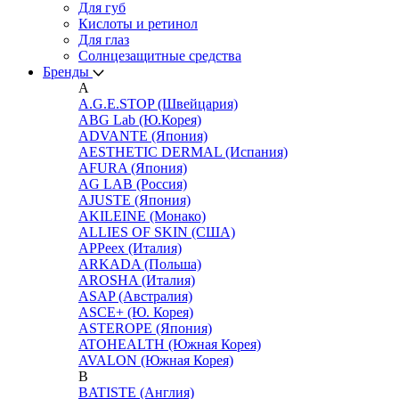
Для губ
Кислоты и ретинол
Для глаз
Cолнцезащитные средства
Бренды
A
A.G.E.STOP (Швейцария)
ABG Lab (Ю.Корея)
ADVANTE (Япония)
AESTHETIC DERMAL (Испания)
AFURA (Япония)
AG LAB (Россия)
AJUSTE (Япония)
AKILEINE (Монако)
ALLIES OF SKIN (США)
APPeex (Италия)
ARKADA (Польша)
AROSHA (Италия)
ASAP (Австралия)
ASCE+ (Ю. Корея)
ASTEROPE (Япония)
ATOHEALTH (Южная Корея)
AVALON (Южная Корея)
B
BATISTE (Англия)