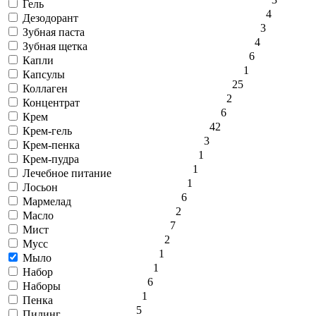
Гель
4
Дезодорант
3
Зубная паста
4
Зубная щетка
6
Капли
1
Капсулы
25
Коллаген
2
Концентрат
6
Крем
42
Крем-гель
3
Крем-пенка
1
Крем-пудра
1
Лечебное питание
1
Лосьон
6
Мармелад
2
Масло
7
Мист
2
Мусс
1
Мыло
1
Набор
6
Наборы
1
Пенка
5
Пилинг