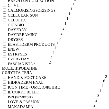
BRIGHTEN COLLECTION
1
C - VIT
1
CALMORISING (ORISING)
1
CELLULAR`SUN
1
CELULEX
1
CICABIO
2
DAY2DAY
2
DAYDREAMING
5
DRYSES
1
ELASTIDERM PRODUCTS
1
ENEW
1
ESTRYSES
1
EVERYDAY
2
FASCIANISTA /
МОДЕЛИРОВАНИЕ
СИЛУЭТА ТЕЛА
2
HAND & FOOT CARE
6
HIDRADERM HYAL
1
ICON TIME - ОМОЛОЖЕНИЕ
1
IL CORPO BELLO
8
ISN (Франция)
2
LOVE & PASSION
2
MAKADAMIA