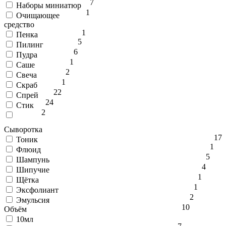
7
Наборы миниатюр
1
Очищающее
средство
1
Пенка
5
Пилинг
6
Пудра
1
Саше
2
Свеча
1
Скраб
22
Спрей
24
Стик
2
Сыворотка
17
Тоник
1
Флюид
5
Шампунь
4
Шипучие
1
Щётка
1
Эксфолиант
2
Эмульсия
10
Объём
10мл