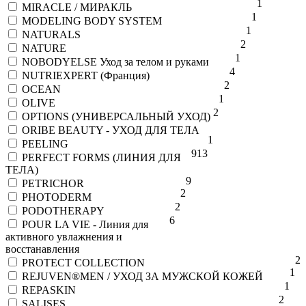
1
MIRACLE / МИРАКЛЬ
1
MODELING BODY SYSTEM
1
NATURALS
2
NATURE
1
NOBODYELSE Уход за телом и руками
4
NUTRIEXPERT (Франция)
2
OCEAN
1
OLIVE
2
OPTIONS (УНИВЕРСАЛЬНЫЙ УХОД)
ORIBE BEAUTY - УХОД ДЛЯ ТЕЛА
1
PEELING
9
13
PERFECT FORMS (ЛИНИЯ ДЛЯ
ТЕЛА)
9
PETRICHOR
2
PHOTODERM
2
PODOTHERAPY
6
POUR LA VIE - Линия для
активного увлажнения и
восстанавления
2
PROTECT COLLECTION
1
REJUVEN®MEN / УХОД ЗА МУЖСКОЙ КОЖЕЙ
1
REPASKIN
2
SALISES