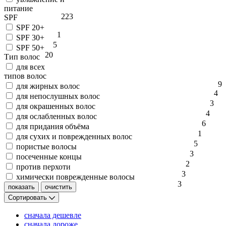
питание
223
SPF
SPF 20+
1
SPF 30+
5
SPF 50+
20
Тип волос
для всех
типов волос
9
для жирных волос
4
для непослушных волос
3
для окрашенных волос
4
для ослабленных волос
6
для придания объёма
1
для сухих и поврежденных волос
5
пористые волосы
3
посеченные концы
2
против перхоти
3
химически поврежденные волосы
3
Сортировать
сначала дешевле
сначала дороже