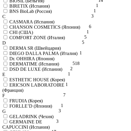
14
BIOSIL (Бельгия)
1
BIRETIX (Испания)
1
BNS BioLab (Россия)
3
C
CASMARA (Испания)
6
CHANSON COSMETICS (Япония)
1
CHI (США)
5
COMFORT ZONE (Италия)
5
D
DERMA SR (Швейцария)
1
DIEGO DALLA PALMA (Италия)
Dr. OHHIRA (Япония)
5
18
DERMATIME (Испания)
2
DSD DE LUXE (Испания)
1
E
ESTHETIC HOUSE (Корея)
1
ERICSON LABORATOIRE
(Франция)
7
F
FRUDIA (Корея)
1
FORLLE’D (Япония)
3
G
GELADRINK (Чехия)
3
GERMAINE DE
CAPUCCINI (Испания)