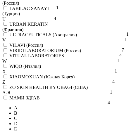
(Россия)
1
TABILAC SANAYI
(Турция)
4
U
URBAN KERATIN
(Франция)
1
ULTRACEUTICALS (Австралия)
1
V
VILAVI (Россия)
7
VIRIDI LABORATORIUM (Россия)
4
VITUAL LABORATORIES
1
W
WIQO (Италия)
1
X
XIAOMOXUAN (Южная Корея)
4
Z
ZO SKIN HEALTH BY OBAGI (США)
1
А-Я
МАМИ ЗДРАВ
4
A
B
C
D
E