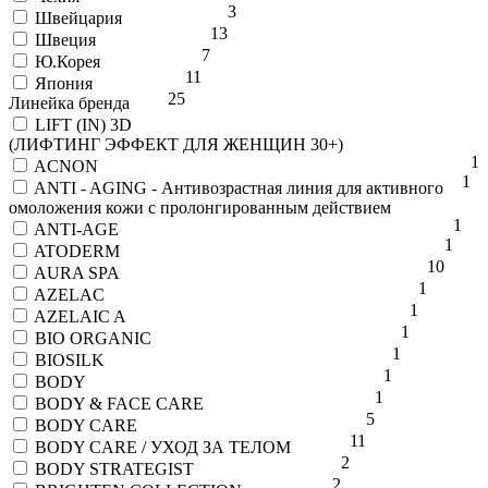
3
Швейцария
13
Швеция
7
Ю.Корея
11
Япония
25
Линейка бренда
LIFT (IN) 3D
(ЛИФТИНГ ЭФФЕКТ ДЛЯ ЖЕНЩИН 30+)
1
ACNON
1
ANTI - AGING - Антивозрастная линия для активного
омоложения кожи с пролонгированным действием
1
ANTI-AGE
1
ATODERM
10
AURA SPA
1
AZELAC
1
AZELAIC A
1
BIO ORGANIC
1
BIOSILK
1
BODY
1
BODY & FACE CARE
5
BODY CARE
11
BODY CARE / УХОД ЗА ТЕЛОМ
2
BODY STRATEGIST
2