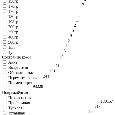
150гр
2
170гр
1
176гр
1
180гр
1
198гр
2
200гр
5
250гр
9
400гр
2
500гр
1
1шт
5
1уп
84
Состояние кожи
Акне
21
Возрастная
251
Обезвоженная
241
Переутомлённая
Пигментация
93
229
Повреждённая
Покраснения
130
157
Проблемная
213
Тусклая
229
Уставшая