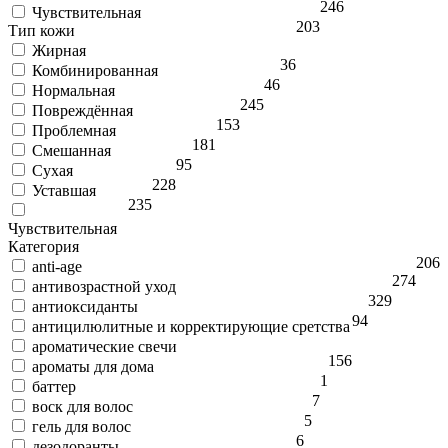
246
Чувствительная
203
Тип кожи
Жирная
36
Комбинированная
46
Нормальная
245
Повреждённая
153
Проблемная
181
Смешанная
95
Сухая
228
Уставшая
235
Чувствительная
Категория
206
anti-age
274
антивозрастной уход
329
антиоксиданты
94
антицилюлитные и корректирующие сретства
ароматические свечи
1
56
ароматы для дома
1
баттер
7
воск для волос
5
гель для волос
6
дезодоранты