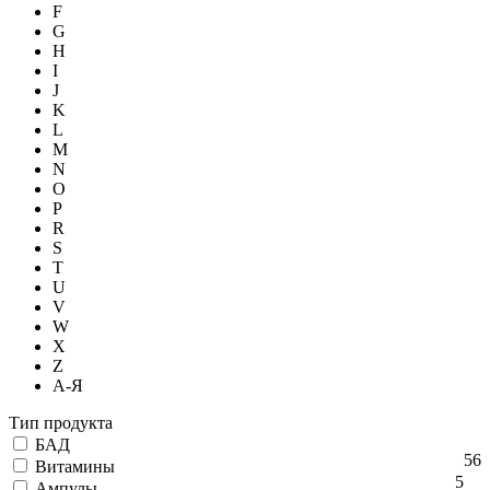
F
G
H
I
J
K
L
M
N
O
P
R
S
T
U
V
W
X
Z
А-Я
Тип продукта
БАД
56
Витамины
5
Ампулы