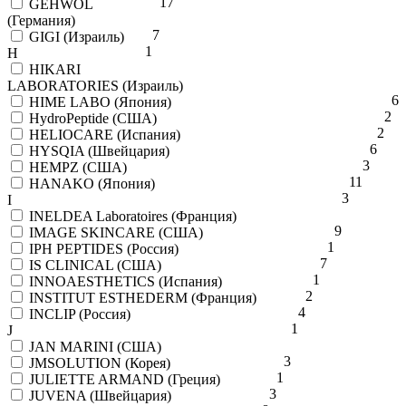
17
GEHWOL
(Германия)
7
GIGI (Израиль)
1
H
HIKARI
LABORATORIES (Израиль)
6
HIME LABO (Япония)
2
HydroPeptide (США)
2
HELIOCARE (Испания)
6
HYSQIA (Швейцария)
3
HEMPZ (США)
11
HANAKO (Япония)
3
I
INELDEA Laboratoires (Франция)
9
IMAGE SKINCARE (США)
1
IPH PEPTIDES (Россия)
7
IS CLINICAL (США)
1
INNOAESTHETICS (Испания)
2
INSTITUT ESTHEDERM (Франция)
4
INCLIP (Россия)
1
J
JAN MARINI (США)
3
JMSOLUTION (Корея)
1
JULIETTE ARMAND (Греция)
3
JUVENA (Швейцария)