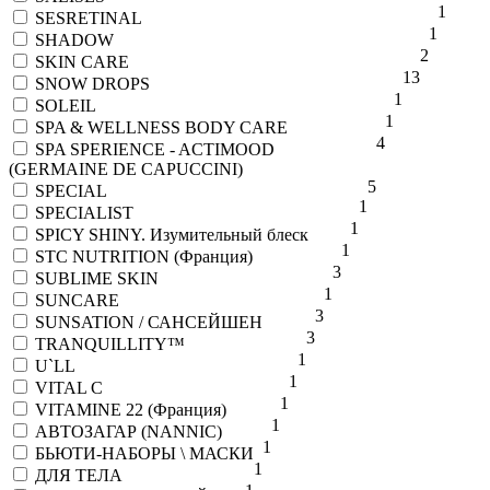
1
SESRETINAL
1
SHADOW
2
SKIN CARE
13
SNOW DROPS
1
SOLEIL
1
SPA & WELLNESS BODY CARE
4
SPA SPERIENCE - ACTIMOOD
(GERMAINE DE CAPUCCINI)
5
SPECIAL
1
SPECIALIST
1
SPICY SHINY. Изумительный блеск
1
STC NUTRITION (Франция)
3
SUBLIME SKIN
1
SUNCARE
3
SUNSATION / САНСЕЙШЕН
3
TRANQUILLITY™
1
U`LL
1
VITAL C
1
VITAMINE 22 (Франция)
1
АВТОЗАГАР (NANNIC)
1
БЬЮТИ-НАБОРЫ \ МАСКИ
1
ДЛЯ ТЕЛА