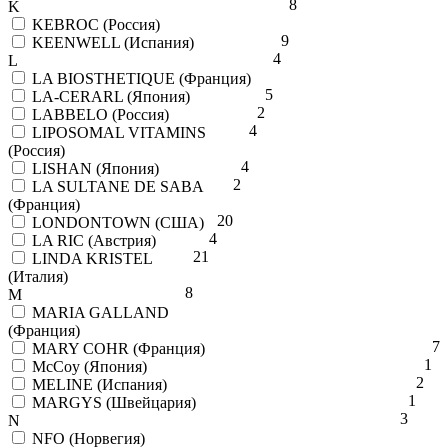
8
K
KEBROC (Россия)
9
KEENWELL (Испания)
4
L
LA BIOSTHETIQUE (Франция)
5
LA-CERARL (Япония)
2
LABBELO (Россия)
4
LIPOSOMAL VITAMINS
(Россия)
4
LISHAN (Япония)
2
LA SULTANE DE SABA
(Франция)
20
LONDONTOWN (США)
4
LA RIC (Австрия)
21
LINDA KRISTEL
(Италия)
8
M
MARIA GALLAND
(Франция)
7
MARY COHR (Франция)
1
McCoy (Япония)
2
MELINE (Испания)
1
MARGYS (Швейцария)
3
N
NFO (Норвегия)