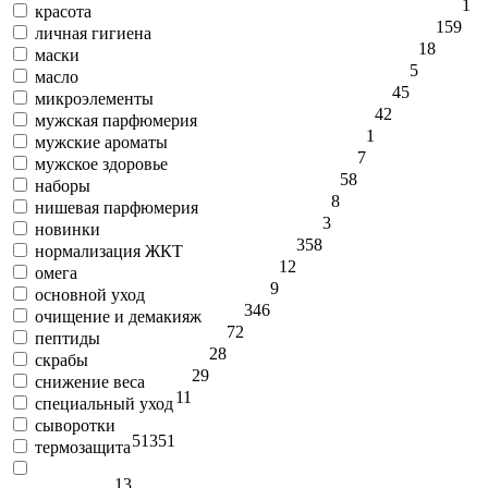
1
красота
159
личная гигиена
18
маски
5
масло
45
микроэлементы
42
мужская парфюмерия
1
мужские ароматы
7
мужское здоровье
58
наборы
8
нишевая парфюмерия
3
новинки
358
нормализация ЖКТ
12
омега
9
основной уход
346
очищение и демакияж
72
пептиды
28
скрабы
29
снижение веса
11
специальный уход
сыворотки
51
351
термозащита
13