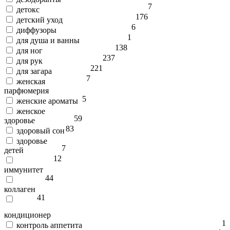
7
детокс
176
детский уход
6
диффузоры
1
для душа и ванны
138
для ног
237
для рук
221
для загара
7
женская
парфюмерия
5
женские ароматы
женское
59
здоровье
83
здоровый сон
здоровье
7
детей
12
иммунитет
44
коллаген
41
кондиционер
1
контроль аппетита