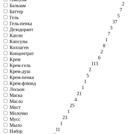
2
Бальзам
7
Баттер
5
Гель
37
Гель-пенка
3
Дезодорант
7
Капли
1
Капсулы
8
Коллаген
2
Концентрат
6
Крем
113
Крем-гель
2
Крем-душ
5
Крем-пенка
1
Крем-флюид
1
Лосьон
21
Маска
4
Масло
25
Мист
1
Молочко
23
Мусс
1
Мыло
11
Набор