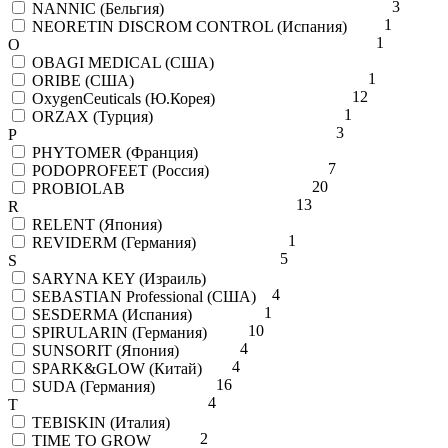
3
NANNIC (Бельгия)
1
NEORETIN DISCROM CONTROL (Испания)
1
O
OBAGI MEDICAL (США)
1
ORIBE (США)
12
OxygenCeuticals (Ю.Корея)
1
ORZAX (Турция)
3
P
PHYTOMER (Франция)
7
PODOPROFEET (Россия)
20
PROBIOLAB
13
R
RELENT (Япония)
1
REVIDERM (Германия)
5
S
SARYNA KEY (Израиль)
4
SEBASTIAN Professional (США)
1
SESDERMA (Испания)
10
SPIRULARIN (Германия)
4
SUNSORIT (Япония)
4
SPARK&GLOW (Китай)
16
SUDA (Германия)
4
T
TEBISKIN (Италия)
2
TIME TO GROW