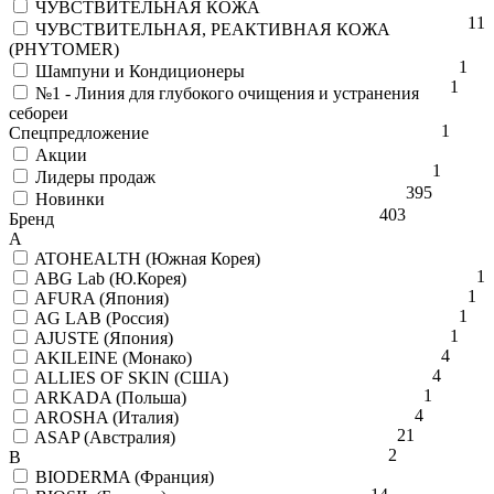
ЧУВСТВИТЕЛЬНАЯ КОЖА
1
1
ЧУВСТВИТЕЛЬНАЯ, РЕАКТИВНАЯ КОЖА
(PHYTOMER)
1
Шампуни и Кондиционеры
1
№1 - Линия для глубокого очищения и устранения
себореи
1
Спецпредложение
Акции
1
Лидеры продаж
395
Новинки
403
Бренд
A
ATOHEALTH (Южная Корея)
1
ABG Lab (Ю.Корея)
1
AFURA (Япония)
1
AG LAB (Россия)
1
AJUSTE (Япония)
4
AKILEINE (Монако)
4
ALLIES OF SKIN (США)
1
ARKADA (Польша)
4
AROSHA (Италия)
21
ASAP (Австралия)
2
B
BIODERMA (Франция)