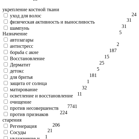
укрепление костной ткани
24
уход для волос
31
физическая активность и выносливость
31
шампунь
5
Назначение
автозагары
2
антистресс
187
борьба с акне
15
Восстановление
25
Дерматит
5
детокс
181
для бритья
1
защита от солнца
32
матирование
11
осветление и восстановление
очищение
77
41
против несовершенств
224
против признаков
старения
206
Регенерация
21
Сосуды
1
увлажнение и