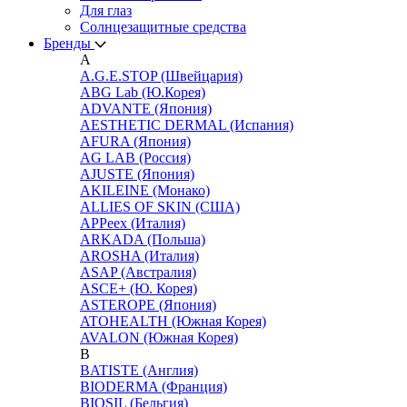
Для глаз
Cолнцезащитные средства
Бренды
A
A.G.E.STOP (Швейцария)
ABG Lab (Ю.Корея)
ADVANTE (Япония)
AESTHETIC DERMAL (Испания)
AFURA (Япония)
AG LAB (Россия)
AJUSTE (Япония)
AKILEINE (Монако)
ALLIES OF SKIN (США)
APPeex (Италия)
ARKADA (Польша)
AROSHA (Италия)
ASAP (Австралия)
ASCE+ (Ю. Корея)
ASTEROPE (Япония)
ATOHEALTH (Южная Корея)
AVALON (Южная Корея)
B
BATISTE (Англия)
BIODERMA (Франция)
BIOSIL (Бельгия)