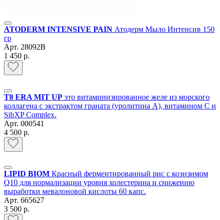
ATODERM INTENSIVE PAIN
Атодерм Мыло Интенсив 150
гр
Арт.
28092B
1 450 р.
Т8 ERA MIT UP
это витаминизированное желе из морского
коллагена с экстрактом граната (уролитина А), витамином С и
SibXP Complex.
Арт.
000541
4 500 р.
LIPID BIOM
Красный ферментированный рис c коэнзимом
Q10 для нормализации уровня холестерина и снижению
выработки мевалоновой кислоты 60 капс.
Арт.
665627
3 500 р.