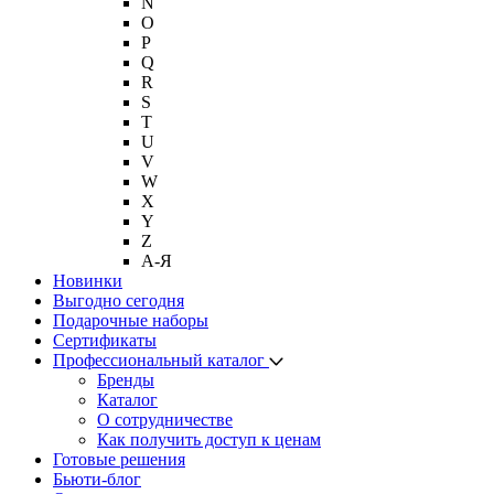
N
O
P
Q
R
S
T
U
V
W
X
Y
Z
А-Я
Новинки
Выгодно сегодня
Подарочные наборы
Сертификаты
Профессиональный каталог
Бренды
Каталог
О сотрудничестве
Как получить доступ к ценам
Готовые решения
Бьюти-блог