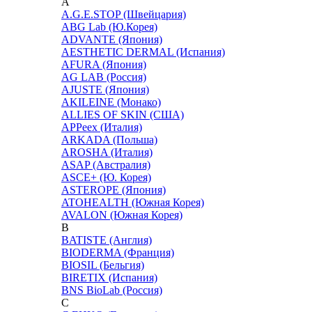
A
A.G.E.STOP (Швейцария)
ABG Lab (Ю.Корея)
ADVANTE (Япония)
AESTHETIC DERMAL (Испания)
AFURA (Япония)
AG LAB (Россия)
AJUSTE (Япония)
AKILEINE (Монако)
ALLIES OF SKIN (США)
APPeex (Италия)
ARKADA (Польша)
AROSHA (Италия)
ASAP (Австралия)
ASCE+ (Ю. Корея)
ASTEROPE (Япония)
ATOHEALTH (Южная Корея)
AVALON (Южная Корея)
B
BATISTE (Англия)
BIODERMA (Франция)
BIOSIL (Бельгия)
BIRETIX (Испания)
BNS BioLab (Россия)
C