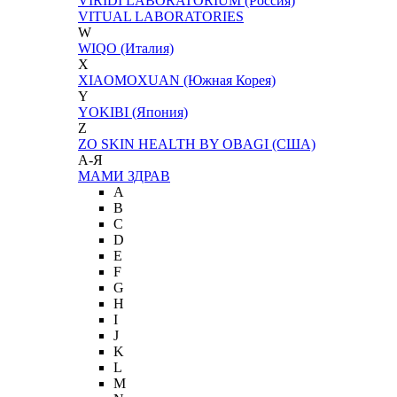
VIRIDI LABORATORIUM (Россия)
VITUAL LABORATORIES
W
WIQO (Италия)
X
XIAOMOXUAN (Южная Корея)
Y
YOKIBI (Япония)
Z
ZO SKIN HEALTH BY OBAGI (США)
А-Я
МАМИ ЗДРАВ
A
B
C
D
E
F
G
H
I
J
K
L
M