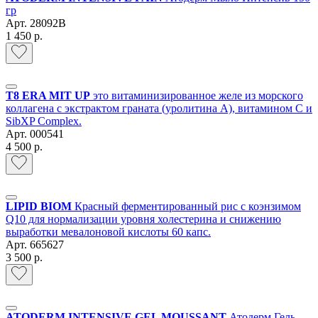
гр
Арт.
28092B
1 450 р.
Т8 ERA MIT UP
это витаминизированное желе из морского
коллагена с экстрактом граната (уролитина А), витамином С и
SibXP Complex.
Арт.
000541
4 500 р.
LIPID BIOM
Красный ферментированный рис c коэнзимом
Q10 для нормализации уровня холестерина и снижению
выработки мевалоновой кислоты 60 капс.
Арт.
665627
3 500 р.
ATODERM INTENSIVE GEL MOUSSANT
Атодерм Гель