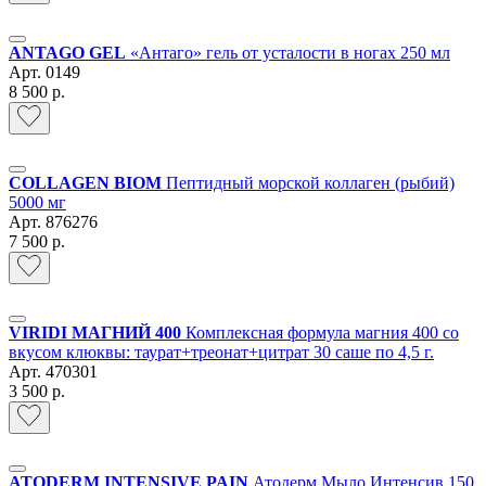
ANTAGO GEL
«Антаго» гель от усталости в ногах 250 мл
Арт.
0149
8 500 р.
COLLAGEN BIOM
Пептидный морской коллаген (рыбий)
5000 мг
Арт.
876276
7 500 р.
VIRIDI МАГНИЙ 400
Комплексная формула магния 400 со
вкусом клюквы: таурат+треонат+цитрат 30 саше по 4,5 г.
Арт.
470301
3 500 р.
ATODERM INTENSIVE PAIN
Атодерм Мыло Интенсив 150