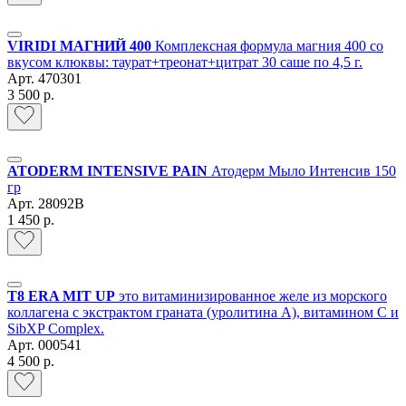
VIRIDI МАГНИЙ 400
Комплексная формула магния 400 со
вкусом клюквы: таурат+треонат+цитрат 30 саше по 4,5 г.
Арт.
470301
3 500 р.
ATODERM INTENSIVE PAIN
Атодерм Мыло Интенсив 150
гр
Арт.
28092B
1 450 р.
Т8 ERA MIT UP
это витаминизированное желе из морского
коллагена с экстрактом граната (уролитина А), витамином С и
SibXP Complex.
Арт.
000541
4 500 р.