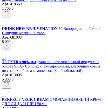
Арт.
419560
1 700 р.
DRINK HRW REJUVENATION 60
Водородные таблетки
Шипучий магний 60 табл.
Арт.
681008
8 000 р.
T8 EXTRA 90%
натуральный безалкогольный продукт на
основе SibXP Complex с полипренолами, клеточным соком
пихты и хвойным комплексом (хвойной пастой).
Арт.
813006
5 300 р.
PERFECT NECK CREAM
ОМОЛАЖИВАЮЩИЙ КРЕМ
ДЛЯ ЛИЦА И ШЕИ 50 мл.