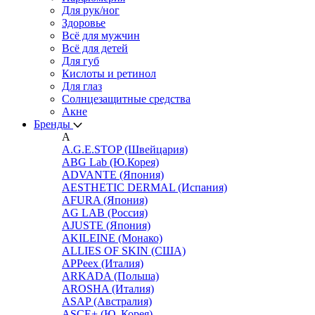
Для рук/ног
Здоровье
Всё для мужчин
Всё для детей
Для губ
Кислоты и ретинол
Для глаз
Cолнцезащитные средства
Акне
Бренды
A
A.G.E.STOP (Швейцария)
ABG Lab (Ю.Корея)
ADVANTE (Япония)
AESTHETIC DERMAL (Испания)
AFURA (Япония)
AG LAB (Россия)
AJUSTE (Япония)
AKILEINE (Монако)
ALLIES OF SKIN (США)
APPeex (Италия)
ARKADA (Польша)
AROSHA (Италия)
ASAP (Австралия)
ASCE+ (Ю. Корея)