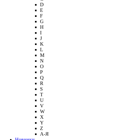
D
E
F
G
H
I
J
K
L
M
N
O
P
Q
R
S
T
U
V
W
X
Y
Z
А-Я
Новинки