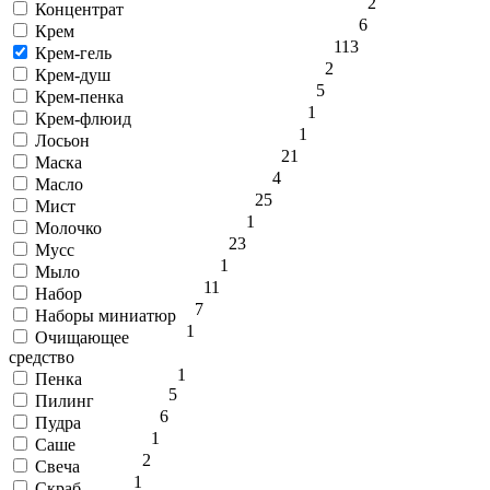
2
Концентрат
6
Крем
113
Крем-гель
2
Крем-душ
5
Крем-пенка
1
Крем-флюид
1
Лосьон
21
Маска
4
Масло
25
Мист
1
Молочко
23
Мусс
1
Мыло
11
Набор
7
Наборы миниатюр
1
Очищающее
средство
1
Пенка
5
Пилинг
6
Пудра
1
Саше
2
Свеча
1
Скраб