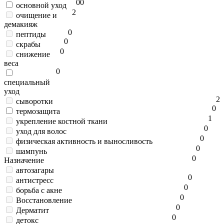
0
0
основной уход
2
очищение и
демакияж
0
пептиды
0
скрабы
0
снижение
веса
0
специальный
уход
2
сыворотки
0
термозащита
1
укрепление костной ткани
0
уход для волос
0
физическая активность и выносливость
0
шампунь
0
Назначение
автозагары
0
антистресс
0
борьба с акне
0
Восстановление
0
Дерматит
0
детокс