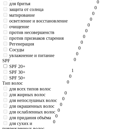
0
для бритья
0
защита от солнца
0
матирование
0
осветление и восстановление
0
очищение
0
против несовершенств
0
против признаков старения
0
Регенерация
0
Сосуды
0
увлажнение и питание
0
SPF
SPF 20+
1
SPF 30+
0
SPF 50+
0
Тип волос
для всех типов волос
0
для жирных волос
0
для непослушных волос
0
для окрашенных волос
0
для ослабленных волос
0
для придания объёма
0
для сухих и
поврежденных волос