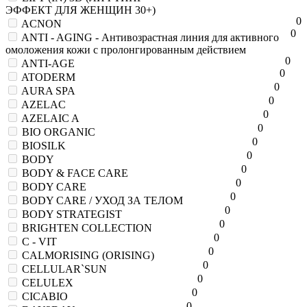
ЭФФЕКТ ДЛЯ ЖЕНЩИН 30+)
0
ACNON
0
ANTI - AGING - Антивозрастная линия для активного
омоложения кожи с пролонгированным действием
0
ANTI-AGE
0
ATODERM
0
AURA SPA
0
AZELAC
0
AZELAIC A
0
BIO ORGANIC
0
BIOSILK
0
BODY
0
BODY & FACE CARE
0
BODY CARE
0
BODY CARE / УХОД ЗА ТЕЛОМ
0
BODY STRATEGIST
0
BRIGHTEN COLLECTION
0
C - VIT
0
CALMORISING (ORISING)
0
CELLULAR`SUN
0
CELULEX
0
CICABIO
0