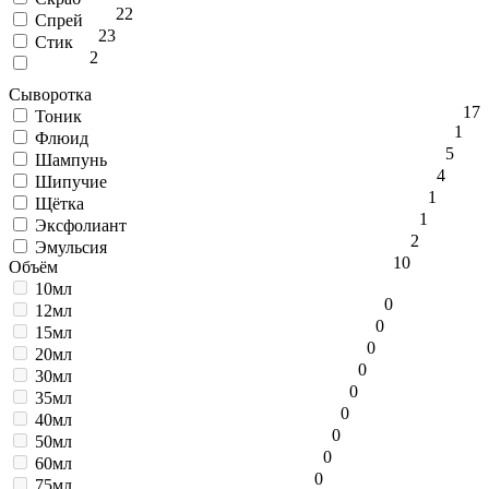
22
Спрей
23
Стик
2
Сыворотка
17
Тоник
1
Флюид
5
Шампунь
4
Шипучие
1
Щётка
1
Эксфолиант
2
Эмульсия
10
Объём
10мл
0
12мл
0
15мл
0
20мл
0
30мл
0
35мл
0
40мл
0
50мл
0
60мл
0
75мл