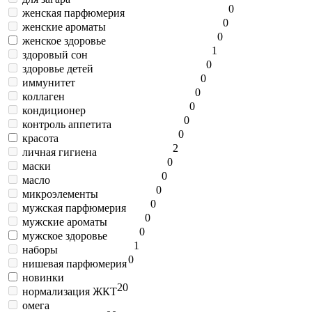
0
женская парфюмерия
0
женские ароматы
0
женское здоровье
1
здоровый сон
0
здоровье детей
0
иммунитет
0
коллаген
0
кондиционер
0
контроль аппетита
0
красота
2
личная гигиена
0
маски
0
масло
0
микроэлементы
0
мужская парфюмерия
0
мужские ароматы
0
мужское здоровье
1
наборы
0
нишевая парфюмерия
новинки
2
0
нормализация ЖКТ
омега