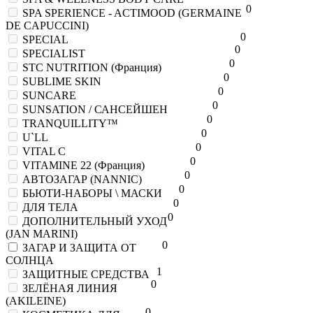
0
SPA SPERIENCE - ACTIMOOD (GERMAINE
DE CAPUCCINI)
0
SPECIAL
0
SPECIALIST
0
STC NUTRITION (Франция)
0
SUBLIME SKIN
0
SUNCARE
0
SUNSATION / САНСЕЙШЕН
0
TRANQUILLITY™
0
U`LL
0
VITAL C
0
VITAMINE 22 (Франция)
0
АВТОЗАГАР (NANNIC)
0
БЬЮТИ-НАБОРЫ \ МАСКИ
0
ДЛЯ ТЕЛА
0
ДОПОЛНИТЕЛЬНЫЙ УХОД
(JAN MARINI)
0
ЗАГАР И ЗАЩИТА ОТ
СОЛНЦА
1
ЗАЩИТНЫЕ СРЕДСТВА
0
ЗЕЛЁНАЯ ЛИНИЯ
(AKILEINE)
0