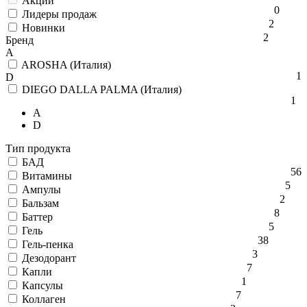
Акции
0
Лидеры продаж
2
Новинки
2
Бренд
A
AROSHA (Италия)
1
D
DIEGO DALLA PALMA (Италия)
1
A
D
Тип продукта
БАД
56
Витамины
5
Ампулы
2
Бальзам
8
Баттер
5
Гель
38
Гель-пенка
3
Дезодорант
7
Капли
1
Капсулы
7
Коллаген