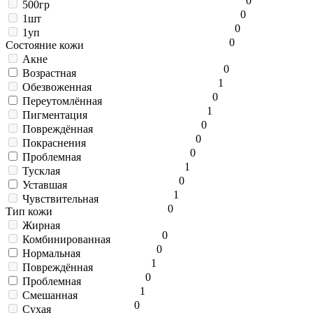
0
500гр
0
1шт
0
1уп
0
Состояние кожи
Акне
0
Возрастная
1
Обезвоженная
0
Переутомлённая
1
Пигментация
0
Повреждённая
0
Покраснения
0
Проблемная
1
Тусклая
0
Уставшая
1
Чувствительная
0
Тип кожи
Жирная
0
Комбинированная
0
Нормальная
1
Повреждённая
0
Проблемная
1
Смешанная
0
Сухая