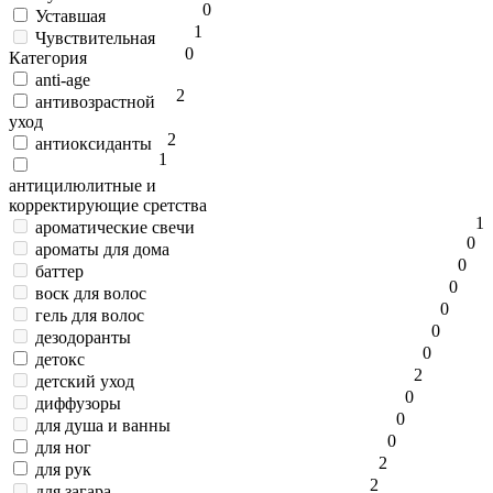
0
Уставшая
1
Чувствительная
0
Категория
anti-age
2
антивозрастной
уход
2
антиоксиданты
1
антицилюлитные и
корректирующие сретства
1
ароматические свечи
0
ароматы для дома
0
баттер
0
воск для волос
0
гель для волос
0
дезодоранты
0
детокс
2
детский уход
0
диффузоры
0
для душа и ванны
0
для ног
2
для рук
2
для загара