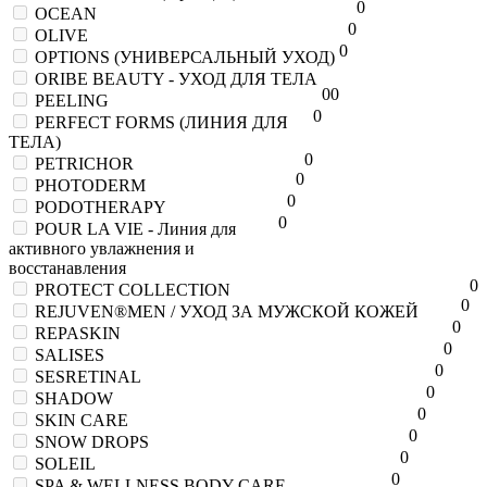
0
OCEAN
0
OLIVE
0
OPTIONS (УНИВЕРСАЛЬНЫЙ УХОД)
ORIBE BEAUTY - УХОД ДЛЯ ТЕЛА
0
0
PEELING
0
PERFECT FORMS (ЛИНИЯ ДЛЯ
ТЕЛА)
0
PETRICHOR
0
PHOTODERM
0
PODOTHERAPY
0
POUR LA VIE - Линия для
активного увлажнения и
восстанавления
0
PROTECT COLLECTION
0
REJUVEN®MEN / УХОД ЗА МУЖСКОЙ КОЖЕЙ
0
REPASKIN
0
SALISES
0
SESRETINAL
0
SHADOW
0
SKIN CARE
0
SNOW DROPS
0
SOLEIL
0
SPA & WELLNESS BODY CARE