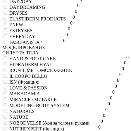
DAY2DAY
0
DAYDREAMING
0
DRYSES
0
ELASTIDERM PRODUCTS
0
ENEW
0
ESTRYSES
0
EVERYDAY
0
FASCIANISTA /
МОДЕЛИРОВАНИЕ
СИЛУЭТА ТЕЛА
0
HAND & FOOT CARE
0
HIDRADERM HYAL
0
ICON TIME - ОМОЛОЖЕНИЕ
0
IL CORPO BELLO
0
ISN (Франция)
0
LOVE & PASSION
0
MAKADAMIA
0
MIRACLE / МИРАКЛЬ
0
MODELING BODY SYSTEM
0
NATURALS
0
NATURE
0
NOBODYELSE Уход за телом и руками
0
NUTRIEXPERT (Франция)