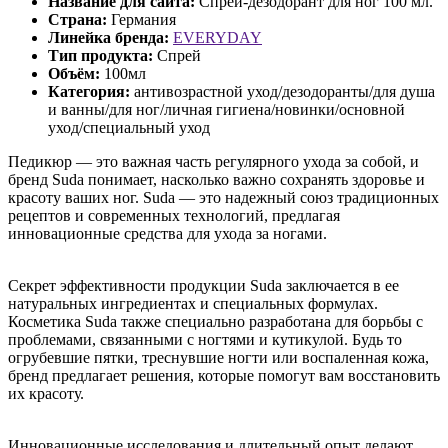
Название для сайта:
Спрей-дезодорант для ног 100 мл.
Страна:
Германия
Линейка бренда:
EVERYDAY
Тип продукта:
Спрей
Объём:
100мл
Категория:
антивозрастной уход/дезодоранты/для душа
и ванны/для ног/личная гигиена/новинки/основной
уход/специальный уход
Педикюр — это важная часть регулярного ухода за собой, и
бренд Suda понимает, насколько важно сохранять здоровье и
красоту ваших ног. Suda — это надежный союз традиционных
рецептов и современных технологий, предлагая
инновационные средства для ухода за ногами.
Секрет эффективности продукции Suda заключается в ее
натуральных ингредиентах и специальных формулах.
Косметика Suda также специально разработана для борьбы с
проблемами, связанными с ногтями и кутикулой. Будь то
огрубевшие пятки, треснувшие ногти или воспаленная кожа,
бренд предлагает решения, которые помогут вам восстановить
их красоту.
Инновационные исследования и длительный опыт делают