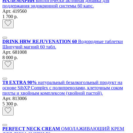
НАЛЕМАРИН
Биологически активная добавка для
поддержания эндокринной системы 60 капс.
Арт.
419560
1 700 р.
DRINK HRW REJUVENATION 60
Водородные таблетки
Шипучий магний 60 табл.
Арт.
681008
8 000 р.
T8 EXTRA 90%
натуральный безалкогольный продукт на
основе SibXP Complex с полипренолами, клеточным соком
пихты и хвойным комплексом (хвойной пастой).
Арт.
813006
5 300 р.
PERFECT NECK CREAM
ОМОЛАЖИВАЮЩИЙ КРЕМ