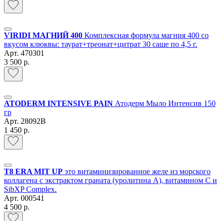
VIRIDI МАГНИЙ 400
Комплексная формула магния 400 со
вкусом клюквы: таурат+треонат+цитрат 30 саше по 4,5 г.
Арт.
470301
3 500 р.
ATODERM INTENSIVE PAIN
Атодерм Мыло Интенсив 150
гр
Арт.
28092B
1 450 р.
Т8 ERA MIT UP
это витаминизированное желе из морского
коллагена с экстрактом граната (уролитина А), витамином С и
SibXP Complex.
Арт.
000541
4 500 р.