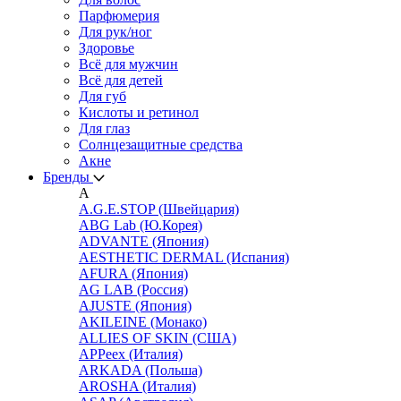
Парфюмерия
Для рук/ног
Здоровье
Всё для мужчин
Всё для детей
Для губ
Кислоты и ретинол
Для глаз
Cолнцезащитные средства
Акне
Бренды
A
A.G.E.STOP (Швейцария)
ABG Lab (Ю.Корея)
ADVANTE (Япония)
AESTHETIC DERMAL (Испания)
AFURA (Япония)
AG LAB (Россия)
AJUSTE (Япония)
AKILEINE (Монако)
ALLIES OF SKIN (США)
APPeex (Италия)
ARKADA (Польша)
AROSHA (Италия)