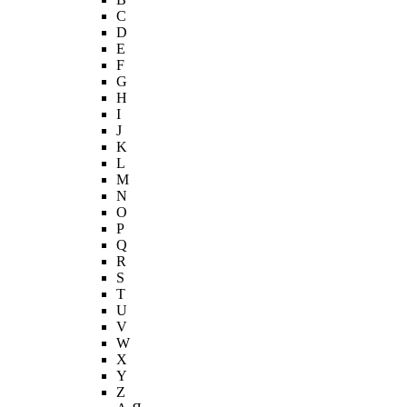
C
D
E
F
G
H
I
J
K
L
M
N
O
P
Q
R
S
T
U
V
W
X
Y
Z