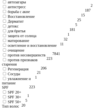
автозагары
2
антистресс
187
борьба с акне
15
Восстановление
25
Дерматит
5
детокс
181
для бритья
1
защита от солнца
32
матирование
11
осветление и восстановление
очищение
78
41
против несовершенств
223
против признаков
старения
206
Регенерация
21
Сосуды
1
увлажнение и
питание
223
SPF
SPF 20+
1
SPF 30+
5
SPF 50+
20
Тип волос