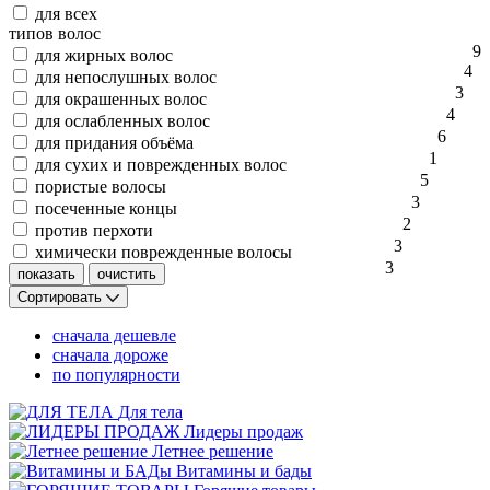
для всех
типов волос
9
для жирных волос
4
для непослушных волос
3
для окрашенных волос
4
для ослабленных волос
6
для придания объёма
1
для сухих и поврежденных волос
5
пористые волосы
3
посеченные концы
2
против перхоти
3
химически поврежденные волосы
3
Сортировать
сначала дешевле
сначала дороже
по популярности
Для тела
Лидеры продаж
Летнее решение
Витамины и бады