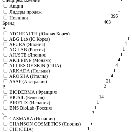
Спецпредложение
Акции
1
Лидеры продаж
395
Новинки
403
Бренд
A
ATOHEALTH (Южная Корея)
1
ABG Lab (Ю.Корея)
1
AFURA (Япония)
1
AG LAB (Россия)
1
AJUSTE (Япония)
4
AKILEINE (Монако)
4
ALLIES OF SKIN (США)
1
ARKADA (Польша)
4
AROSHA (Италия)
21
ASAP (Австралия)
2
B
BIODERMA (Франция)
14
BIOSIL (Бельгия)
1
BIRETIX (Испания)
1
BNS BioLab (Россия)
3
C
CASMARA (Испания)
5
CHANSON COSMETICS (Япония)
1
CHI (США)