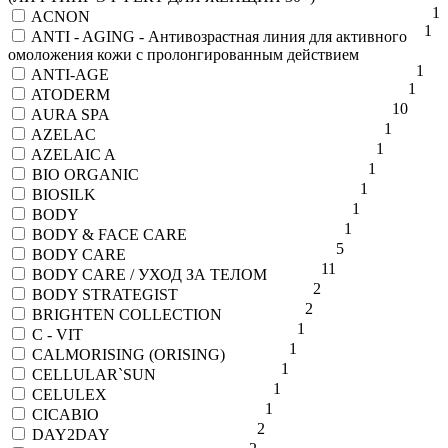
1
ACNON
1
ANTI - AGING - Антивозрастная линия для активного
омоложения кожи с пролонгированным действием
1
ANTI-AGE
1
ATODERM
10
AURA SPA
1
AZELAC
1
AZELAIC A
1
BIO ORGANIC
1
BIOSILK
1
BODY
1
BODY & FACE CARE
5
BODY CARE
11
BODY CARE / УХОД ЗА ТЕЛОМ
2
BODY STRATEGIST
2
BRIGHTEN COLLECTION
1
C - VIT
1
CALMORISING (ORISING)
1
CELLULAR`SUN
1
CELULEX
1
CICABIO
2
DAY2DAY