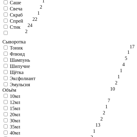
1
Саше
2
Свеча
1
Скраб
22
Спрей
24
Стик
2
Сыворотка
17
Тоник
1
Флюид
5
Шампунь
4
Шипучие
1
Щётка
1
Эксфолиант
2
Эмульсия
10
Объём
10мл
7
12мл
1
15мл
2
20мл
2
30мл
13
35мл
1
40мл