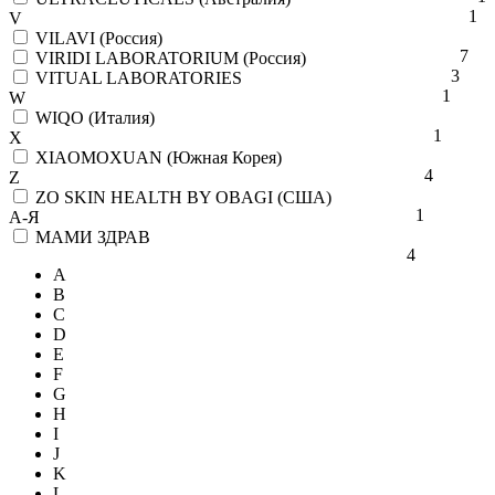
1
V
VILAVI (Россия)
7
VIRIDI LABORATORIUM (Россия)
3
VITUAL LABORATORIES
1
W
WIQO (Италия)
1
X
XIAOMOXUAN (Южная Корея)
4
Z
ZO SKIN HEALTH BY OBAGI (США)
1
А-Я
МАМИ ЗДРАВ
4
A
B
C
D
E
F
G
H
I
J
K
L