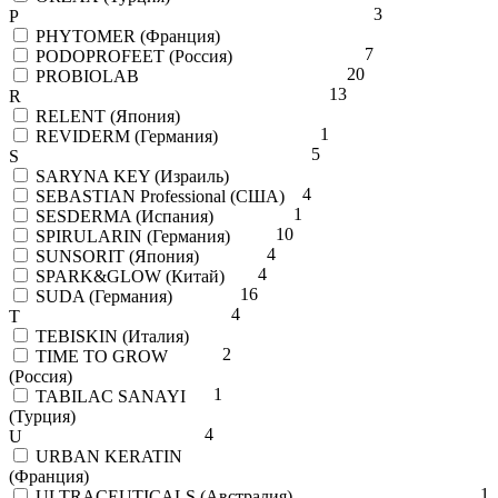
3
P
PHYTOMER (Франция)
7
PODOPROFEET (Россия)
20
PROBIOLAB
13
R
RELENT (Япония)
1
REVIDERM (Германия)
5
S
SARYNA KEY (Израиль)
4
SEBASTIAN Professional (США)
1
SESDERMA (Испания)
10
SPIRULARIN (Германия)
4
SUNSORIT (Япония)
4
SPARK&GLOW (Китай)
16
SUDA (Германия)
4
T
TEBISKIN (Италия)
2
TIME TO GROW
(Россия)
1
TABILAC SANAYI
(Турция)
4
U
URBAN KERATIN
(Франция)
1
ULTRACEUTICALS (Австралия)