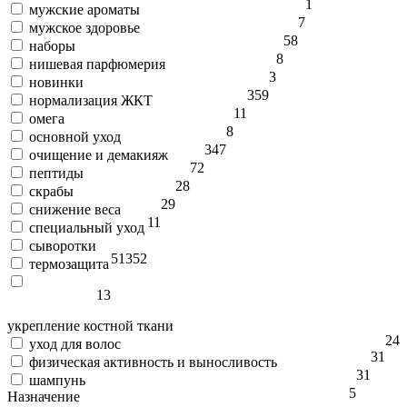
1
мужские ароматы
7
мужское здоровье
58
наборы
8
нишевая парфюмерия
3
новинки
359
нормализация ЖКТ
11
омега
8
основной уход
347
очищение и демакияж
72
пептиды
28
скрабы
29
снижение веса
11
специальный уход
сыворотки
51
352
термозащита
13
укрепление костной ткани
24
уход для волос
31
физическая активность и выносливость
31
шампунь
5
Назначение