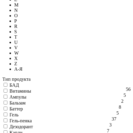
M
N
O
P
R
S
T
U
V
W
X
Z
А-Я
Тип продукта
БАД
56
Витамины
5
Ампулы
2
Бальзам
8
Баттер
5
Гель
37
Гель-пенка
3
Дезодорант
7
Капли