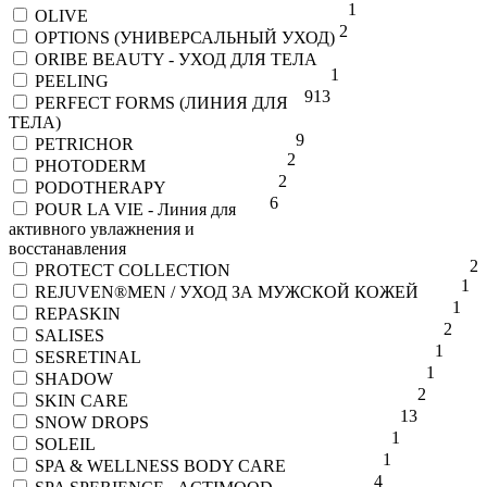
1
OLIVE
2
OPTIONS (УНИВЕРСАЛЬНЫЙ УХОД)
ORIBE BEAUTY - УХОД ДЛЯ ТЕЛА
1
PEELING
9
13
PERFECT FORMS (ЛИНИЯ ДЛЯ
ТЕЛА)
9
PETRICHOR
2
PHOTODERM
2
PODOTHERAPY
6
POUR LA VIE - Линия для
активного увлажнения и
восстанавления
2
PROTECT COLLECTION
1
REJUVEN®MEN / УХОД ЗА МУЖСКОЙ КОЖЕЙ
1
REPASKIN
2
SALISES
1
SESRETINAL
1
SHADOW
2
SKIN CARE
13
SNOW DROPS
1
SOLEIL
1
SPA & WELLNESS BODY CARE
4