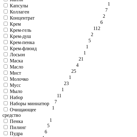
1
Капсулы
7
Коллаген
2
Концентрат
6
Крем
112
Крем-гель
2
Крем-душ
5
Крем-пенка
1
Крем-флюид
1
Лосьон
21
Маска
4
Масло
25
Мист
1
Молочко
23
Мусс
1
Мыло
11
Набор
7
Наборы миниатюр
1
Очищающее
средство
1
Пенка
5
Пилинг
6
Пудра