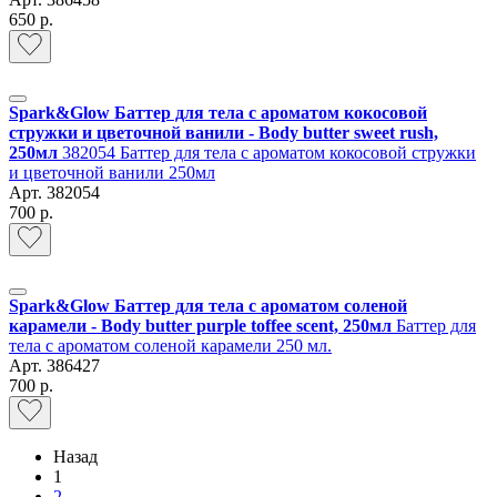
650 р.
Spark&Glow Баттер для тела с ароматом кокосовой
стружки и цветочной ванили - Body butter sweet rush,
250мл
382054 Баттер для тела с ароматом кокосовой стружки
и цветочной ванили 250мл
Арт.
382054
700 р.
Spark&Glow Баттер для тела с ароматом соленой
карамели - Body butter purple toffee scent, 250мл
Баттер для
тела с ароматом соленой карамели 250 мл.
Арт.
386427
700 р.
Назад
1
2