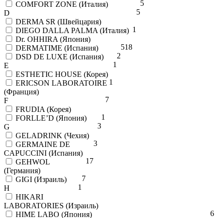
5
COMFORT ZONE (Италия)
5
D
DERMA SR (Швейцария)
1
DIEGO DALLA PALMA (Италия)
Dr. OHHIRA (Япония)
5
18
DERMATIME (Испания)
2
DSD DE LUXE (Испания)
1
E
ESTHETIC HOUSE (Корея)
1
ERICSON LABORATOIRE
(Франция)
7
F
FRUDIA (Корея)
1
FORLLE’D (Япония)
3
G
GELADRINK (Чехия)
3
GERMAINE DE
CAPUCCINI (Испания)
17
GEHWOL
(Германия)
7
GIGI (Израиль)
1
H
HIKARI
LABORATORIES (Израиль)
6
HIME LABO (Япония)