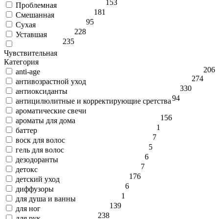
153
Проблемная
181
Смешанная
95
Сухая
228
Уставшая
235
Чувствительная
Категория
206
anti-age
274
антивозрастной уход
330
антиоксиданты
94
антицилюлитные и корректирующие сретства
ароматические свечи
1
56
ароматы для дома
1
баттер
7
воск для волос
5
гель для волос
6
дезодоранты
7
детокс
176
детский уход
6
диффузоры
1
для душа и ванны
139
для ног
238
для рук