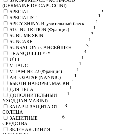
SPA SPERIENCE - ACTIMOOD
(GERMAINE DE CAPUCCINI)
5
SPECIAL
1
SPECIALIST
1
SPICY SHINY. Изумительный блеск
1
STC NUTRITION (Франция)
3
SUBLIME SKIN
1
SUNCARE
3
SUNSATION / САНСЕЙШЕН
3
TRANQUILLITY™
1
U`LL
1
VITAL C
1
VITAMINE 22 (Франция)
1
АВТОЗАГАР (NANNIC)
1
БЬЮТИ-НАБОРЫ \ МАСКИ
1
ДЛЯ ТЕЛА
1
ДОПОЛНИТЕЛЬНЫЙ
УХОД (JAN MARINI)
3
ЗАГАР И ЗАЩИТА ОТ
СОЛНЦА
6
ЗАЩИТНЫЕ
СРЕДСТВА
1
ЗЕЛЁНАЯ ЛИНИЯ