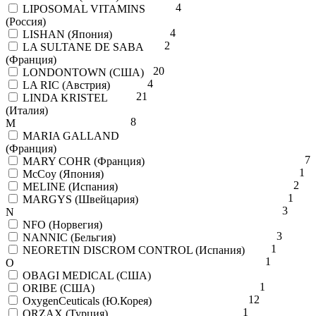
4
LIPOSOMAL VITAMINS
(Россия)
4
LISHAN (Япония)
2
LA SULTANE DE SABA
(Франция)
20
LONDONTOWN (США)
4
LA RIC (Австрия)
21
LINDA KRISTEL
(Италия)
8
M
MARIA GALLAND
(Франция)
7
MARY COHR (Франция)
1
McCoy (Япония)
2
MELINE (Испания)
1
MARGYS (Швейцария)
3
N
NFO (Норвегия)
3
NANNIC (Бельгия)
1
NEORETIN DISCROM CONTROL (Испания)
1
O
OBAGI MEDICAL (США)
1
ORIBE (США)
12
OxygenCeuticals (Ю.Корея)
1
ORZAX (Турция)