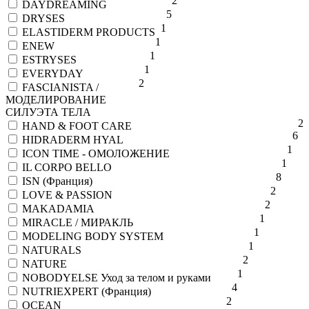
2
DAYDREAMING
5
DRYSES
1
ELASTIDERM PRODUCTS
1
ENEW
1
ESTRYSES
1
EVERYDAY
2
FASCIANISTA /
МОДЕЛИРОВАНИЕ
СИЛУЭТА ТЕЛА
2
HAND & FOOT CARE
6
HIDRADERM HYAL
1
ICON TIME - ОМОЛОЖЕНИЕ
1
IL CORPO BELLO
8
ISN (Франция)
2
LOVE & PASSION
2
MAKADAMIA
1
MIRACLE / МИРАКЛЬ
1
MODELING BODY SYSTEM
1
NATURALS
2
NATURE
1
NOBODYELSE Уход за телом и руками
4
NUTRIEXPERT (Франция)
2
OCEAN