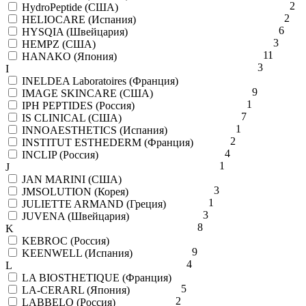
2
HydroPeptide (США)
2
HELIOCARE (Испания)
6
HYSQIA (Швейцария)
3
HEMPZ (США)
11
HANAKO (Япония)
3
I
INELDEA Laboratoires (Франция)
9
IMAGE SKINCARE (США)
1
IPH PEPTIDES (Россия)
7
IS CLINICAL (США)
1
INNOAESTHETICS (Испания)
2
INSTITUT ESTHEDERM (Франция)
4
INCLIP (Россия)
1
J
JAN MARINI (США)
3
JMSOLUTION (Корея)
1
JULIETTE ARMAND (Греция)
3
JUVENA (Швейцария)
8
K
KEBROC (Россия)
9
KEENWELL (Испания)
4
L
LA BIOSTHETIQUE (Франция)
5
LA-CERARL (Япония)
2
LABBELO (Россия)