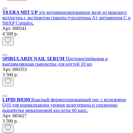
Т8 ERA MIT UP
это витаминизированное желе из морского
коллагена с экстрактом граната (уролитина А), витамином С и
SibXP Complex.
Арт.
000541
4 500 р.
SPIRULARIN NAIL SERUM
Противогрибковая и
выпрямляющая сыворотка для ногтей 10 мл
Арт.
000353
3 500 р.
LIPID BIOM
Красный ферментированный рис c коэнзимом
Q10 для нормализации уровня холестерина и снижению
выработки мевалоновой кислоты 60 капс.
Арт.
665627
3 500 р.