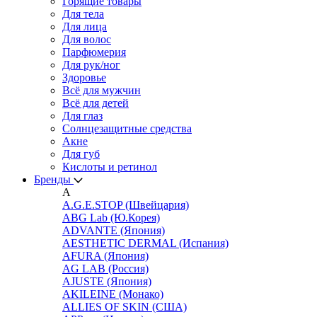
Горящие товары
Для тела
Для лица
Для волос
Парфюмерия
Для рук/ног
Здоровье
Всё для мужчин
Всё для детей
Для глаз
Cолнцезащитные средства
Акне
Для губ
Кислоты и ретинол
Бренды
A
A.G.E.STOP (Швейцария)
ABG Lab (Ю.Корея)
ADVANTE (Япония)
AESTHETIC DERMAL (Испания)
AFURA (Япония)
AG LAB (Россия)
AJUSTE (Япония)
AKILEINE (Монако)
ALLIES OF SKIN (США)