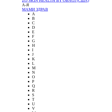
ZO SKIN HEALTH BY OBAGI (США)
А-Я
МАМИ ЗДРАВ
A
B
C
D
E
F
G
H
I
J
K
L
M
N
O
P
Q
R
S
T
U
V