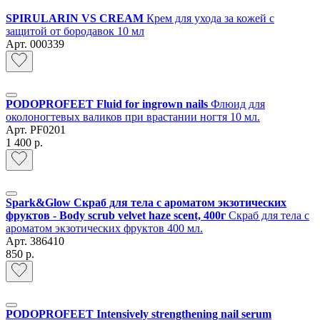
SPIRULARIN VS CREAM
Крем для ухода за кожей с
защитой от бородавок 10 мл
Арт.
000339
PODOPROFEET Fluid for ingrown nails
Флюид для
околоногтевых валиков при врастании ногтя 10 мл.
Арт.
PF0201
1 400 р.
Spark&Glow Скраб для тела с ароматом экзотических
фруктов - Body scrub velvet haze scent, 400г
Скраб для тела с
ароматом экзотических фруктов 400 мл.
Арт.
386410
850 р.
PODOPROFEET Intensively strengthening nail serum