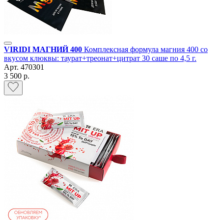
VIRIDI МАГНИЙ 400
Комплексная формула магния 400 со
вкусом клюквы: таурат+треонат+цитрат 30 саше по 4,5 г.
Арт.
470301
3 500 р.