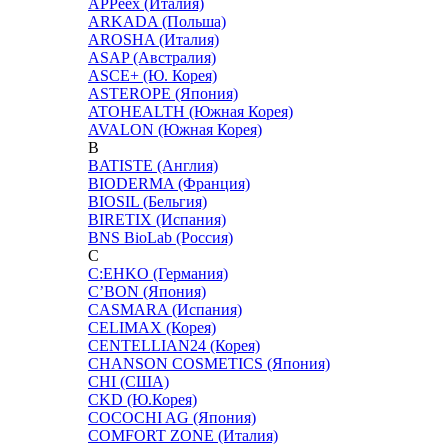
APPeex (Италия)
ARKADA (Польша)
AROSHA (Италия)
ASAP (Австралия)
ASCE+ (Ю. Корея)
ASTEROPE (Япония)
ATOHEALTH (Южная Корея)
AVALON (Южная Корея)
B
BATISTE (Англия)
BIODERMA (Франция)
BIOSIL (Бельгия)
BIRETIX (Испания)
BNS BioLab (Россия)
C
C:EHKO (Германия)
C’BON (Япония)
CASMARA (Испания)
CELIMAX (Корея)
CENTELLIAN24 (Корея)
CHANSON COSMETICS (Япония)
CHI (США)
CKD (Ю.Корея)
COCOCHI AG (Япония)
COMFORT ZONE (Италия)