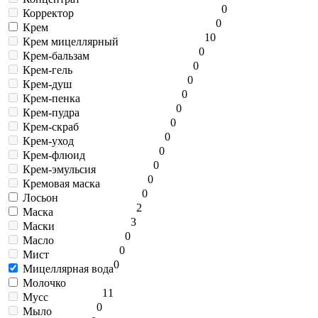
0
Корректор
0
Крем
10
Крем мицеллярный
0
Крем-бальзам
0
Крем-гель
0
Крем-душ
0
Крем-пенка
0
Крем-пудра
0
Крем-скраб
0
Крем-уход
0
Крем-флюид
0
Крем-эмульсия
0
Кремовая маска
0
Лосьон
2
Маска
3
Маски
0
Масло
0
Мист
0
Мицеллярная вода
Молочко
1
1
Мусс
0
Мыло