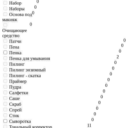
0
Набор
0
Наборы
0
Основа под
макияж
0
Очищающее
средство
0
Патчи
0
Пена
0
Пенка
2
Пенка для умывания
0
Пилинг
0
Пилинг энзимный
0
Пилинг - скатка
0
Праймер
0
Пудра
0
Салфетки
0
Саше
0
Скраб
0
Спрей
0
Стик
0
Сыворотка
11
Тональный корректор