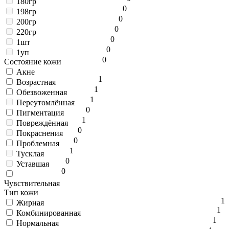
180гр
0
198гр
0
200гр
0
220гр
0
1шт
0
1уп
0
Состояние кожи
Акне
1
Возрастная
1
Обезвоженная
1
Переутомлённая
0
Пигментация
1
Повреждённая
0
Покраснения
0
Проблемная
1
Тусклая
0
Уставшая
0
Чувствительная
Тип кожи
1
Жирная
1
Комбинированная
1
Нормальная