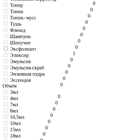
0
Тонер
0
Тоник
0
Тоник- мусс
0
Тушь
0
Флюид
0
Шампунь
0
Шипучие
0
Эксфолиант
1
Эликсир
0
Эмульсия
0
Эмульсия-скраб
0
Энзимная пудра
0
Эссенция
0
Объём
3мл
0
4мл
0
7мл
0
8мл
0
10,5мл
0
10мл
0
15мл
0
18мл