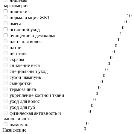
нишевая
парфюмерия
новинки
1
0
нормализация ЖКТ
0
омега
0
основной уход
1
очищение и демакияж
1
паста для волос
0
патчи
0
пептиды
0
скрабы
0
снижение веса
0
специальный уход
0
сухой шампунь
0
сыворотки
0
термозащита
0
укрепление костной ткани
0
уход для волос
0
уход для губ
0
физическая активность и
выносливость
0
шампунь
0
Назначение