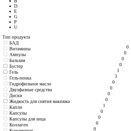
B
D
E
G
P
U
Тип продукта
БАД
0
Витамины
0
Ампулы
0
Бальзам
0
Бустер
1
Гель
3
Гель-пенка
0
Гидрофильное масло
0
Двухфазные средства
0
Диски
0
Жидкость для снятия макияжа
1
Капли
0
Капсулы
0
Капсулы для лица
0
Коллаген
0
Концентрат