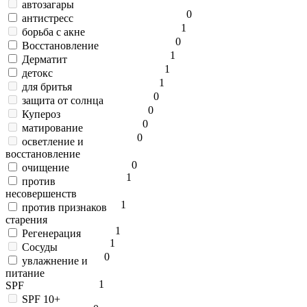
автозагары
0
антистресс
1
борьба с акне
0
Восстановление
1
Дерматит
1
детокс
1
для бритья
0
защита от солнца
0
Купероз
0
матирование
0
осветление и
восстановление
0
очищение
1
против
несовершенств
1
против признаков
старения
1
Регенерация
1
Сосуды
0
увлажнение и
питание
1
SPF
SPF 10+