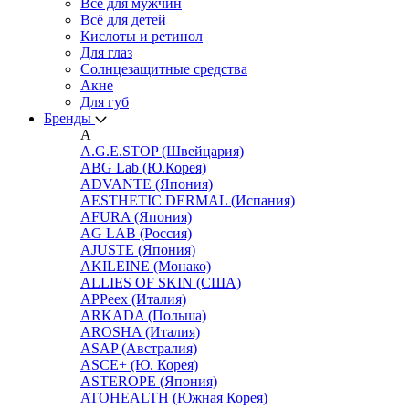
Всё для мужчин
Всё для детей
Кислоты и ретинол
Для глаз
Cолнцезащитные средства
Акне
Для губ
Бренды
A
A.G.E.STOP (Швейцария)
ABG Lab (Ю.Корея)
ADVANTE (Япония)
AESTHETIC DERMAL (Испания)
AFURA (Япония)
AG LAB (Россия)
AJUSTE (Япония)
AKILEINE (Монако)
ALLIES OF SKIN (США)
APPeex (Италия)
ARKADA (Польша)
AROSHA (Италия)
ASAP (Австралия)
ASCE+ (Ю. Корея)
ASTEROPE (Япония)
ATOHEALTH (Южная Корея)