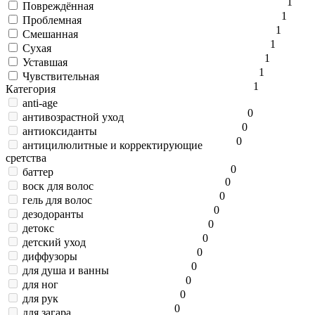
1
Повреждённая
1
Проблемная
1
Смешанная
1
Сухая
1
Уставшая
1
Чувствительная
1
Категория
anti-age
0
антивозрастной уход
0
антиоксиданты
0
антицилюлитные и корректирующие
сретства
0
баттер
0
воск для волос
0
гель для волос
0
дезодоранты
0
детокс
0
детский уход
0
диффузоры
0
для душа и ванны
0
для ног
0
для рук
0
для загара