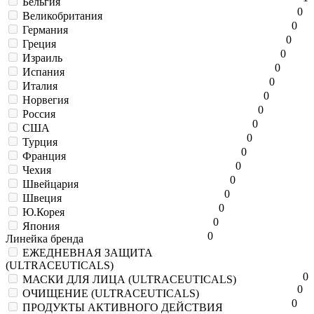
Бельгия
0
Великобритания
0
Германия
0
Греция
0
Израиль
0
Испания
0
Италия
0
Норвегия
0
Россия
0
США
0
Турция
0
Франция
0
Чехия
0
Швейцария
0
Швеция
0
Ю.Корея
0
Япония
0
Линейка бренда
ЕЖЕДНЕВНАЯ ЗАЩИТА
(ULTRACEUTICALS)
0
МАСКИ ДЛЯ ЛИЦА (ULTRACEUTICALS)
0
ОЧИЩЕНИЕ (ULTRACEUTICALS)
0
ПРОДУКТЫ АКТИВНОГО ДЕЙСТВИЯ