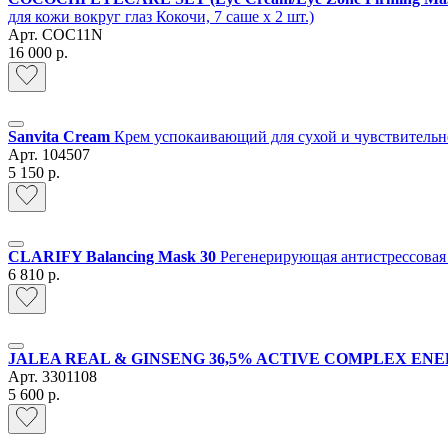
для кожи вокруг глаз Кокочи, 7 саше х 2 шт.)
Арт.
COC11N
16 000 р.
Sanvita Cream
Крем успокаивающий для сухой и чувствительн
Арт.
104507
5 150 р.
CLARIFY Balancing Mask 30
Регенерирующая антистрессовая 
6 810 р.
JALEA REAL & GINSENG 36,5% ACTIVE COMPLEX EN
Арт.
3301108
5 600 р.