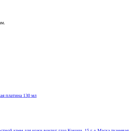
ам.
ая платина 130 мл
стной крем для кожи вокруг глаз Кокочи, 15 г + Маска тканевая