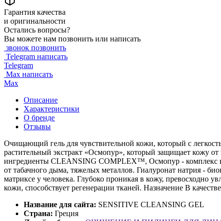
Гарантия качества
и оригинальности
Остались вопросы?
Вы можете нам позвонить или написать
звонок
позвонить
Telegram
написать
Telegram
Max
написать
Max
Описание
Характеристики
О бренде
Отзывы
Очищающий гель для чувствительной кожи, который с легкость
растительный экстракт «Осмопур», который защищает кожу от
ингредиенты CLEАNSING COMPLEX™, Осмопур - комплекс из эк
от табачного дыма, тяжелых металлов. Гиалуронат натрия - би
матриксе у человека. Глубоко проникая в кожу, превосходно у
кожи, способствует регенерации тканей. Назначение В качестве
Название для сайта:
SENSITIVE CLEANSING GEL
Страна:
Греция