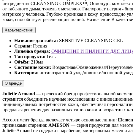
ингредиенты CLEАNSING COMPLEX™, Осмопур - комплекс из эк
от табачного дыма, тяжелых металлов. Гиалуронат натрия - би
матриксе у человека. Глубоко проникая в кожу, превосходно у
кожи, способствует регенерации тканей. Назначение В качестве
Характеристики
Название для сайта:
SENSITIVE CLEANSING GEL
Страна:
Греция
Линейка бренда:
ОЧИЩЕНИЕ И ПИЛИНГИ ДЛЯ ЛИЦ
Тип продукта:
Гель
Объём:
210мл
Состояние кожи:
Возрастная/Обезвоженная/Переутомлён
Категория:
антивозрастной уход/новинки/основной ухо
О бренде
Juliette Armand
— греческий бренд профессиональной космеце
стремится объединить научные исследования с инновационными
индивидуальных потребностей кожи, обеспечивая персонализир
предлагая решения для различных типов кожи и возрастных ка
Ассортимент бренда включает четыре основные линии:
Elemen
признаками старения;
AMESON
— серия продуктов для мезот
Juliette Armand не содержит парабенов, минеральных масел и а