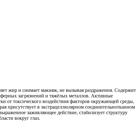
яет жир и снимает макияж, не вызывая раздражения. Содержит
сферных загрязнений и тяжёлых металлов. Активные
и от токсического воздействия факторов окружающей среды,
торая присутствует в экстрацеллюлярном соединительнотканном
т выраженное заживляющее действие, стабилизует структуру
ласти вокруг глаз.