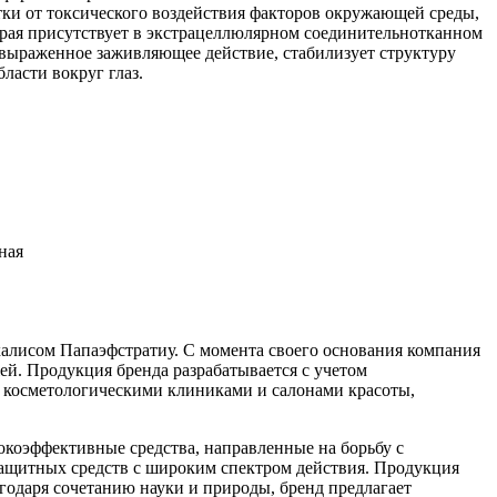
и от токсического воздействия факторов окружающей среды,
торая присутствует в экстрацеллюлярном соединительнотканном
т выраженное заживляющее действие, стабилизует структуру
ласти вокруг глаз.
ная
лисом Папаэфстратиу. С момента своего основания компания
й. Продукция бренда разрабатывается с учетом
 с косметологическими клиниками и салонами красоты,
коэффективные средства, направленные на борьбу с
щитных средств с широким спектром действия. Продукция
агодаря сочетанию науки и природы, бренд предлагает