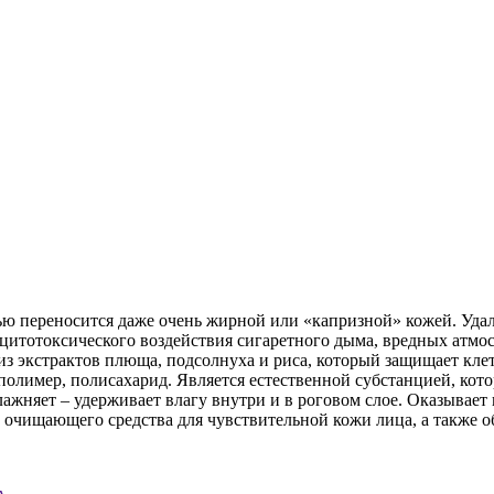
ю переносится даже очень жирной или «капризной» кожей. Удал
 цитотоксического воздействия сигаретного дыма, вредных атмо
страктов плюща, подсолнуха и риса, который защищает клетк
ополимер, полисахарид. Является естественной субстанцией, ко
влажняет – удерживает влагу внутри и в роговом слое. Оказывае
 очищающего средства для чувствительной кожи лица, а также об