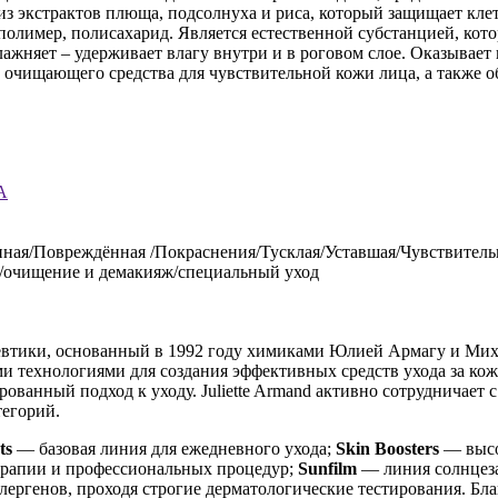
страктов плюща, подсолнуха и риса, который защищает клетк
ополимер, полисахарид. Является естественной субстанцией, ко
влажняет – удерживает влагу внутри и в роговом слое. Оказывае
 очищающего средства для чувствительной кожи лица, а также об
А
ная/Повреждённая /Покраснения/Тусклая/Уставшая/Чувствитель
д/очищение и демакияж/специальный уход
втики, основанный в 1992 году химиками Юлией Армагу и Миха
 технологиями для создания эффективных средств ухода за коже
ованный подход к уходу. Juliette Armand активно сотрудничает
тегорий.
ts
— базовая линия для ежедневного ухода;
Skin Boosters
— высо
ерапии и профессиональных процедур;
Sunfilm
— линия солнцеза
ллергенов, проходя строгие дерматологические тестирования. Бл