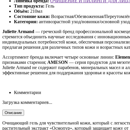
Линейка бренда:
ОЧИЩЕНИЕ И ПИЛИНГИ ДЛЯ ЛИЦ
Тип продукта:
Гель
Объём:
210мл
Состояние кожи:
Возрастная/Обезвоженная/Переутомлён
Категория:
антивозрастной уход/новинки/основной ухо
Juliette Armand
— греческий бренд профессиональной космеце
стремится объединить научные исследования с инновационными
индивидуальных потребностей кожи, обеспечивая персонализир
предлагая решения для различных типов кожи и возрастных ка
Ассортимент бренда включает четыре основные линии:
Elemen
признаками старения;
AMESON
— серия продуктов для мезот
Juliette Armand не содержит парабенов, минеральных масел и а
эффективные решения для поддержания здоровья и красоты ко
Комментарии
Загрузка комментариев...
Описание
Очищающий гель для чувствительной кожи, который с легкость
растительный экстракт «Осмопур», который защищает кожу от