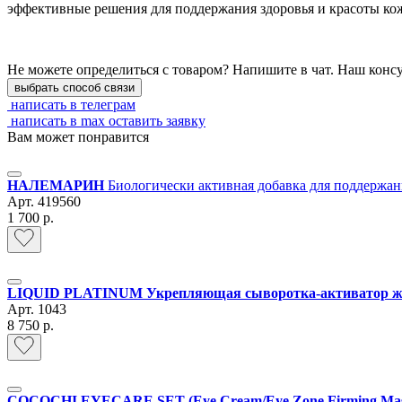
эффективные решения для поддержания здоровья и красоты ко
Не можете определиться с товаром? Напишите в чат. Наш конс
выбрать способ связи
написать в телеграм
написать в max
оставить заявку
Вам может понравится
НАЛЕМАРИН
Биологически активная добавка для поддержан
Арт.
419560
1 700 р.
LIQUID PLATINUM Укрепляющая сыворотка-активатор жи
Арт.
1043
8 750 р.
COCOCHI EYECARE SET (Eye Cream/Eye Zone Firming Ma