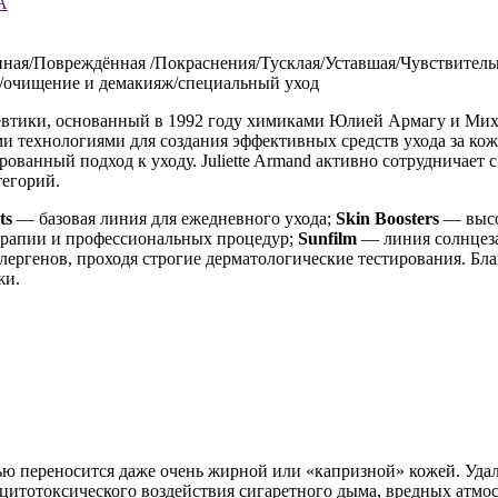
А
ная/Повреждённая /Покраснения/Тусклая/Уставшая/Чувствитель
д/очищение и демакияж/специальный уход
втики, основанный в 1992 году химиками Юлией Армагу и Миха
 технологиями для создания эффективных средств ухода за коже
ованный подход к уходу. Juliette Armand активно сотрудничает
тегорий.
ts
— базовая линия для ежедневного ухода;
Skin Boosters
— высо
ерапии и профессиональных процедур;
Sunfilm
— линия солнцеза
ллергенов, проходя строгие дерматологические тестирования. Бл
жи.
ю переносится даже очень жирной или «капризной» кожей. Удал
 цитотоксического воздействия сигаретного дыма, вредных атмо