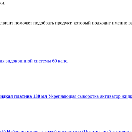
жи.
ультант поможет подобрать продукт, который подходит именно в
ия эндокринной системы 60 капс.
дкая платина 130 мл
Укрепляющая сыворотка-активатор жидк
sk)
Набор по уходу за кожей вокруг глаз (Питательный антивозра