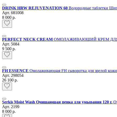
DRINK HRW REJUVENATION 60
Водородные таблетки Шип
Арт.
681008
8 000 р.
PERFECT NECK CREAM
ОМОЛАЖИВАЮЩИЙ КРЕМ ДЛЯ Л
Арт.
5084
9 500 р.
FH ESSENCE
Омолаживающая FH сыворотка для зрелой кожи
Арт.
298054
26 100 р.
Serkis Moist Wash Очищающая пенка для умывания 120 г.
Оч
Арт.
2199
8 000 р.