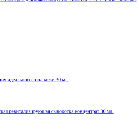
я идеального тона кожи 30 мл.
кая ревитализирующая сыворотка-концентрат 30 мл.