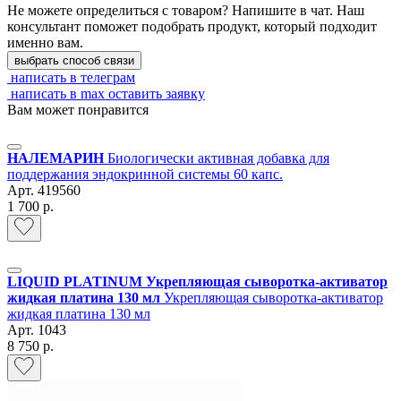
Не можете определиться с товаром? Напишите в чат. Наш
консультант поможет подобрать продукт, который подходит
именно вам.
выбрать способ связи
написать в телеграм
написать в max
оставить заявку
Вам может понравится
НАЛЕМАРИН
Биологически активная добавка для
поддержания эндокринной системы 60 капс.
Арт.
419560
1 700 р.
LIQUID PLATINUM Укрепляющая сыворотка-активатор
жидкая платина 130 мл
Укрепляющая сыворотка-активатор
жидкая платина 130 мл
Арт.
1043
8 750 р.