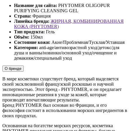
Название для сайта:
PHYTOMER OLIGOPUR
PURIFYING CLEANSING GEL
Страна:
Франция
Линейка бренда:
ЖИРНАЯ, КОМБИНИРОВАННАЯ
КОЖА (PHYTOMER)
Тип продукта:
Гель
Объём:
150мл
Состояние кожи:
Акне/Проблемная/Тусклая/Уставшая
Категория:
anti-age/антивозрастной уход/детокс/для
душа и ванны/новинки/основной уход/очищение и
демакияж/специальный уход
О бренде
В мире косметики существует бренд, который выделяется
своей эксклюзивной французской роскошью и научной
экспертностью. Этот бренд - PHYTOMER, и он предлагает
инновационные решения в уходе за кожей, которые
производят впечатляющие результаты.
Бренд PHYTOMER был основан во Франции, и его
философия состоит в использовании морских ингредиентов в
своих продуктах.
Основанная на богатстве морских ресурсов, косметика
PHYTOMER предлагает уникальные формулы, богатые