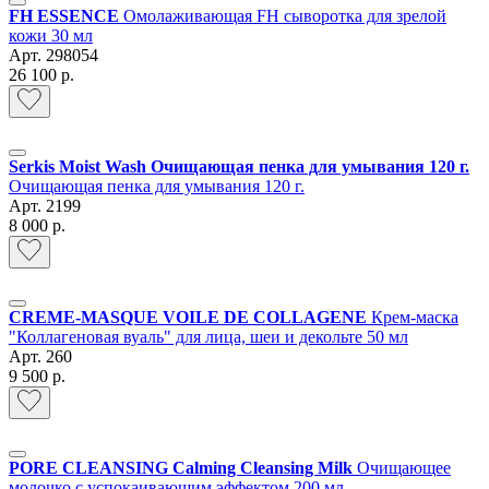
FH ESSENCE
Омолаживающая FH сыворотка для зрелой
кожи 30 мл
Арт.
298054
26 100 р.
Serkis Moist Wash Очищающая пенка для умывания 120 г.
Очищающая пенка для умывания 120 г.
Арт.
2199
8 000 р.
СREME-MASQUE VOILE DE COLLAGENE
Крем-маска
"Коллагеновая вуаль" для лица, шеи и декольте 50 мл
Арт.
260
9 500 р.
PORE CLEANSING Calming Cleansing Milk
Очищающее
молочко с успокаивающим эффектом 200 мл.