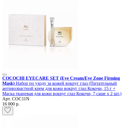
COCOCHI EYECARE SET (Eye Cream/Eye Zone Firming
Mask)
Набор по уходу за кожей вокруг глаз (Питательный
антивозрастной крем для кожи вокруг глаз Кокочи, 15 г +
Маска тканевая для кожи вокруг глаз Кокочи, 7 саше х 2 шт.)
Арт.
COC11N
16 000 р.