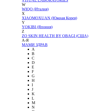
VITUAL LABORATORIES
W
WIQO (Италия)
X
XIAOMOXUAN (Южная Корея)
Y
YOKIBI (Япония)
Z
ZO SKIN HEALTH BY OBAGI (США)
А-Я
МАМИ ЗДРАВ
A
B
C
D
E
F
G
H
I
J
K
L
M
N