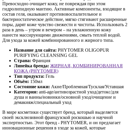
Превосходно очищает кожу, не повреждая при этом
гидролипидную мантию. Активные компоненты, входящие в
состав геля, оказывают противовоспалительное и
бактериостатическое действие, мягко стягивают расширенные
поры, дарят коже чувство свежести и чистоты. Использовать 2
раза в день – утром и вечером – на увлажненную кожу
нанести массирующими движениями, смыть теплой водой.
Для ухода за кожей комбинированного и жирного типа.
Название для сайта:
PHYTOMER OLIGOPUR
PURIFYING CLEANSING GEL
Страна:
Франция
Линейка бренда:
ЖИРНАЯ, КОМБИНИРОВАННАЯ
КОЖА (PHYTOMER)
Тип продукта:
Гель
Объём:
150мл
Состояние кожи:
Акне/Проблемная/Тусклая/Уставшая
Категория:
anti-age/антивозрастной уход/детокс/для
душа и ванны/новинки/основной уход/очищение и
демакияж/специальный уход
В мире косметики существует бренд, который выделяется
своей эксклюзивной французской роскошью и научной
экспертностью. Этот бренд - PHYTOMER, и он предлагает
инновационные решения в уходе за кожей, которые