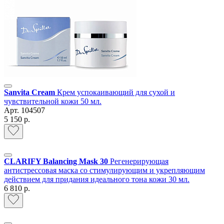
Sanvita Cream
Крем успокаивающий для сухой и
чувствительной кожи 50 мл.
Арт.
104507
5 150 р.
CLARIFY Balancing Mask 30
Регенерирующая
антистрессовая маска со стимулирующим и укрепляющим
действием для придания идеального тона кожи 30 мл.
6 810 р.