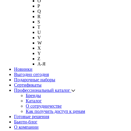
O
P
Q
R
S
T
U
V
W
X
Y
Z
А-Я
Новинки
Выгодно сегодня
Подарочные наборы
Сертификаты
Профессиональный каталог
Бренды
Каталог
О сотрудничестве
Как получить доступ к ценам
Готовые решения
Бьюти-блог
О компании