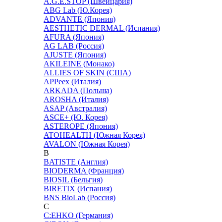
A.G.E.STOP (Швейцария)
ABG Lab (Ю.Корея)
ADVANTE (Япония)
AESTHETIC DERMAL (Испания)
AFURA (Япония)
AG LAB (Россия)
AJUSTE (Япония)
AKILEINE (Монако)
ALLIES OF SKIN (США)
APPeex (Италия)
ARKADA (Польша)
AROSHA (Италия)
ASAP (Австралия)
ASCE+ (Ю. Корея)
ASTEROPE (Япония)
ATOHEALTH (Южная Корея)
AVALON (Южная Корея)
B
BATISTE (Англия)
BIODERMA (Франция)
BIOSIL (Бельгия)
BIRETIX (Испания)
BNS BioLab (Россия)
C
C:EHKO (Германия)