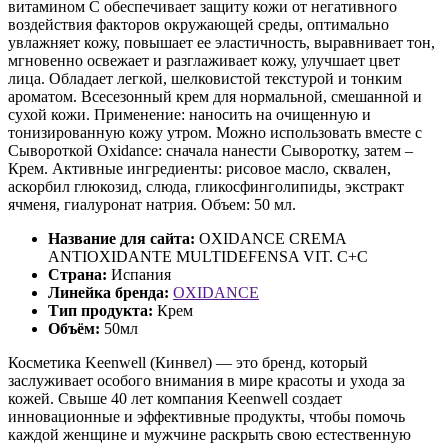
витамином С обеспечивает защиту кожи от негативного
воздействия факторов окружающей среды, оптимально
увлажняет кожу, повышает ее эластичность, выравнивает тон,
мгновенно освежает и разглаживает кожу, улучшает цвет
лица. Обладает легкой, шелковистой текстурой и тонким
ароматом. Всесезонный крем для нормальной, смешанной и
сухой кожи. Применение: наносить на очищенную и
тонизированную кожу утром. Можно использовать вместе с
Сывороткой Oxidance: сначала нанести Сыворотку, затем –
Крем. Активные ингредиенты: рисовое масло, сквален,
аскорбил глюкозид, слюда, гликосфинголипиды, экстракт
ячменя, гиалуронат натрия. Объем: 50 мл.
Название для сайта:
OXIDANCE CREMA
ANTIOXIDANTE MULTIDEFENSA VIT. C+C
Страна:
Испания
Линейка бренда:
OXIDANCE
Тип продукта:
Крем
Объём:
50мл
Косметика Keenwell (Кинвел) — это бренд, который
заслуживает особого внимания в мире красоты и ухода за
кожей. Свыше 40 лет компания Keenwell создает
инновационные и эффективные продукты, чтобы помочь
каждой женщине и мужчине раскрыть свою естественную