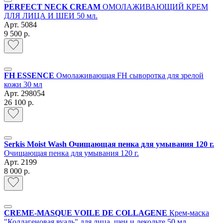
PERFECT NECK CREAM
ОМОЛАЖИВАЮЩИЙ КРЕМ
ДЛЯ ЛИЦА И ШЕИ 50 мл.
Арт.
5084
9 500 р.
FH ESSENCE
Омолаживающая FH сыворотка для зрелой
кожи 30 мл
Арт.
298054
26 100 р.
Serkis Moist Wash Очищающая пенка для умывания 120 г.
Очищающая пенка для умывания 120 г.
Арт.
2199
8 000 р.
СREME-MASQUE VOILE DE COLLAGENE
Крем-маска
"Коллагеновая вуаль" для лица, шеи и декольте 50 мл