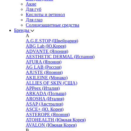
Акне
Для губ
Кислоты и ретинол
Для глаз
Cолнцезащитные средства
Бренды
A
A.G.E.STOP (Швейцария)
ABG Lab (Ю.Корея)
ADVANTE (Япония)
AESTHETIC DERMAL (Испания)
AFURA (Япония)
AG LAB (Россия)
AJUSTE (Япония)
AKILEINE (Монако)
ALLIES OF SKIN (США)
APPeex (Италия)
ARKADA (Польша)
AROSHA (Италия)
ASAP (Австралия)
ASCE+ (Ю. Корея)
ASTEROPE (Япония)
ATOHEALTH (Южная Корея)
AVALON (Южная Корея)
B