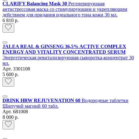
CLARIFY Balancing Mask 30
Регенерирующая
антистрессовая маска со стимулирующим и укрепляющим
действием для придания идеального тона кожи 30 мл.
6 810 р.
JALEA REAL & GINSENG 36,5% ACTIVE COMPLEX
ENERGY AND VITALITY CONCENTRATED SERUM
Энергетическая ревитализирующая сыворотка-концентрат 30
мл.
Арт.
3301108
5 600 р.
DRINK HRW REJUVENATION 60
Водородные таблетки
Шипучий магний 60 табл.
Арт.
681008
8 000 р.