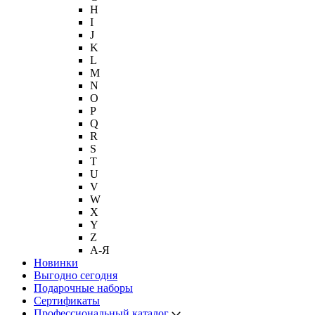
H
I
J
K
L
M
N
O
P
Q
R
S
T
U
V
W
X
Y
Z
А-Я
Новинки
Выгодно сегодня
Подарочные наборы
Сертификаты
Профессиональный каталог