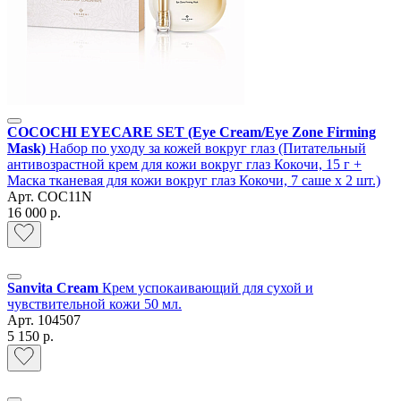
COCOCHI EYECARE SET (Eye Cream/Eye Zone Firming
Mask)
Набор по уходу за кожей вокруг глаз (Питательный
антивозрастной крем для кожи вокруг глаз Кокочи, 15 г +
Маска тканевая для кожи вокруг глаз Кокочи, 7 саше х 2 шт.)
Арт.
COC11N
16 000 р.
Sanvita Cream
Крем успокаивающий для сухой и
чувствительной кожи 50 мл.
Арт.
104507
5 150 р.