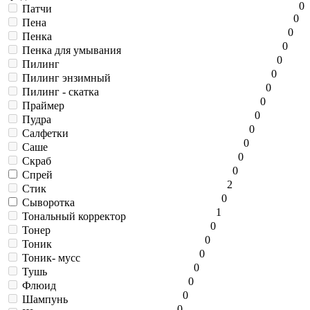
0
Патчи
0
Пена
0
Пенка
0
Пенка для умывания
0
Пилинг
0
Пилинг энзимный
0
Пилинг - скатка
0
Праймер
0
Пудра
0
Салфетки
0
Саше
0
Скраб
0
Спрей
2
Стик
0
Сыворотка
1
Тональный корректор
0
Тонер
0
Тоник
0
Тоник- мусс
0
Тушь
0
Флюид
0
Шампунь
0