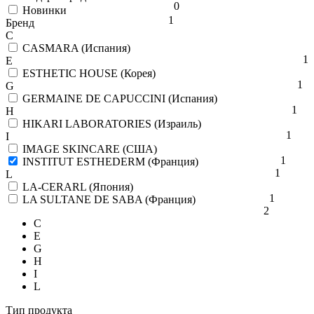
0
Новинки
1
Бренд
C
CASMARA (Испания)
1
E
ESTHETIC HOUSE (Корея)
1
G
GERMAINE DE CAPUCCINI (Испания)
1
H
HIKARI LABORATORIES (Израиль)
1
I
IMAGE SKINCARE (США)
1
INSTITUT ESTHEDERM (Франция)
1
L
LA-CERARL (Япония)
1
LA SULTANE DE SABA (Франция)
2
C
E
G
H
I
L
Тип продукта