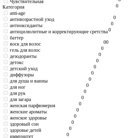
Чувствительная
0
Категория
anti-age
0
антивозрастной уход
0
антиоксиданты
0
антицилюлитные и корректирующие сретства
баттер
0
0
воск для волос
0
гель для волос
0
дезодоранты
0
детокс
0
детский уход
0
диффузоры
0
для душа и ванны
0
для ног
0
для рук
0
для загара
0
женская парфюмерия
0
женские ароматы
0
женское здоровье
0
здоровый сон
0
здоровье детей
0
иммунитет