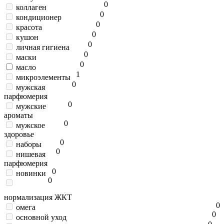
0
коллаген
0
кондиционер
0
красота
0
кушон
0
личная гигиена
0
маски
0
масло
1
микроэлементы
0
мужская
парфюмерия
0
мужские
ароматы
0
мужское
здоровье
0
наборы
0
нишевая
парфюмерия
0
новинки
0
нормализация ЖКТ
0
омега
0
основной уход