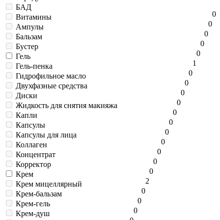
БАД
0
Витамины
0
Ампулы
0
Бальзам
0
Бустер
0
Гель
1
Гель-пенка
0
Гидрофильное масло
0
Двухфазные средства
0
Диски
0
Жидкость для снятия макияжа
0
Капли
0
Капсулы
0
Капсулы для лица
0
Коллаген
0
Концентрат
0
Корректор
0
Крем
2
Крем мицеллярный
0
Крем-бальзам
0
Крем-гель
0
Крем-душ