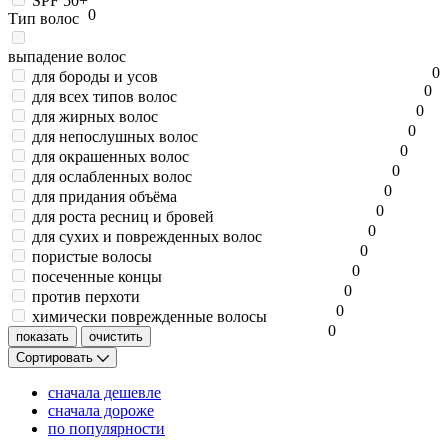
SPF 50+
0
Тип волос
выпадение волос
0
для бороды и усов
0
для всех типов волос
0
для жирных волос
0
для непослушных волос
0
для окрашенных волос
0
для ослабленных волос
0
для придания объёма
0
для роста ресниц и бровей
0
для сухих и поврежденных волос
0
пористые волосы
0
посеченные концы
0
против перхоти
0
химически поврежденные волосы
0
Сортировать
сначала дешевле
сначала дороже
по популярности