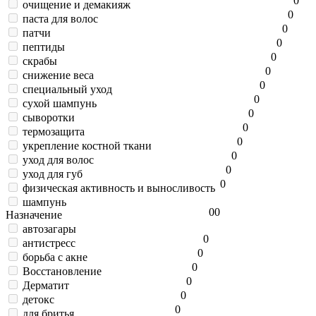
0
очищение и демакияж
0
паста для волос
0
патчи
0
пептиды
0
скрабы
0
снижение веса
0
специальный уход
0
сухой шампунь
0
сыворотки
0
термозащита
0
укрепление костной ткани
0
уход для волос
0
уход для губ
0
физическая активность и выносливость
шампунь
0
0
Назначение
автозагары
0
антистресс
0
борьба с акне
0
Восстановление
0
Дерматит
0
детокс
0
для бритья