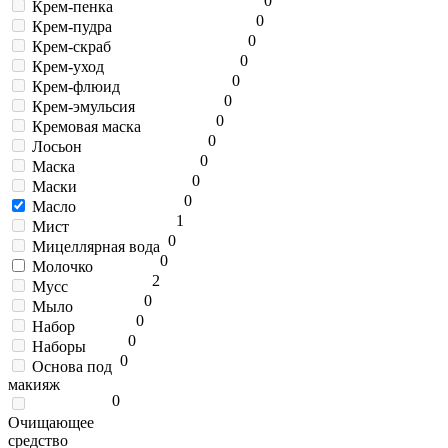
0
Крем-пенка
0
Крем-пудра
0
Крем-скраб
0
Крем-уход
0
Крем-флюид
0
Крем-эмульсия
0
Кремовая маска
0
Лосьон
0
Маска
0
Маски
0
Масло
1
Мист
0
Мицеллярная вода
0
Молочко
2
Мусс
0
Мыло
0
Набор
0
Наборы
0
Основа под
макияж
0
Очищающее
средство