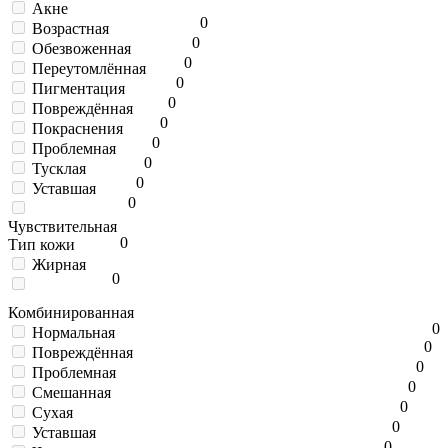
Акне
0
Возрастная
0
Обезвоженная
0
Переутомлённая
0
Пигментация
0
Повреждённая
0
Покраснения
0
Проблемная
0
Тусклая
0
Уставшая
0
Чувствительная
0
Тип кожи
Жирная
0
Комбинированная
0
Нормальная
0
Повреждённая
0
Проблемная
0
Смешанная
0
Сухая
0
Уставшая
0