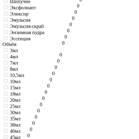
Шипучие
0
Эксфолиант
0
Эликсир
0
Эмульсия
0
Эмульсия-скраб
0
Энзимная пудра
0
Эссенция
0
Объём
3мл
0
4мл
0
7мл
0
8мл
0
10,5мл
0
10мл
0
15мл
0
18мл
0
20мл
0
25мл
0
30мл
0
35мл
0
38мл
0
40мл
0
45мл