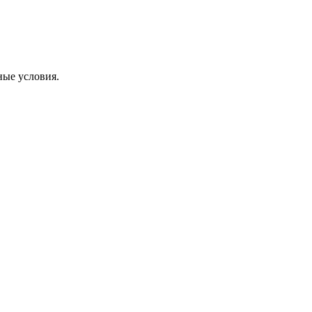
олитика конфиденциальности
рта
ные условия.