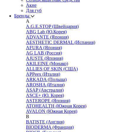
Акне
Для губ
Бренды
A
A.G.E.STOP (Швейцария)
ABG Lab (Ю.Корея)
ADVANTE (Япония)
AESTHETIC DERMAL (Испания)
AFURA (Япония)
AG LAB (Россия)
AJUSTE (Япония)
AKILEINE (Монако)
ALLIES OF SKIN (США)
APPeex (Италия)
ARKADA (Польша)
AROSHA (Италия)
ASAP (Австралия)
ASCE+ (Ю. Корея)
ASTEROPE (Япония)
ATOHEALTH (Южная Корея)
AVALON (Южная Корея)
B
BATISTE (Англия)
BIODERMA (Франция)