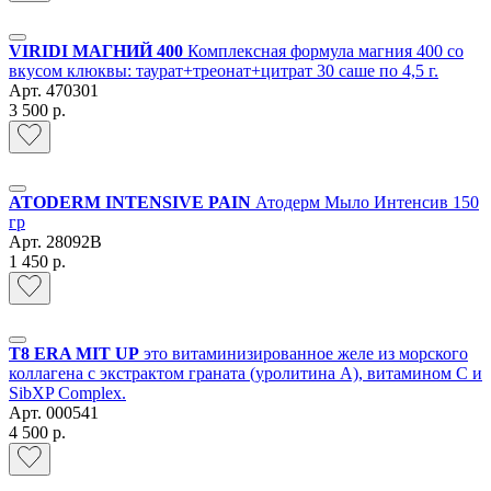
VIRIDI МАГНИЙ 400
Комплексная формула магния 400 со
вкусом клюквы: таурат+треонат+цитрат 30 саше по 4,5 г.
Арт.
470301
3 500 р.
ATODERM INTENSIVE PAIN
Атодерм Мыло Интенсив 150
гр
Арт.
28092B
1 450 р.
Т8 ERA MIT UP
это витаминизированное желе из морского
коллагена с экстрактом граната (уролитина А), витамином С и
SibXP Complex.
Арт.
000541
4 500 р.