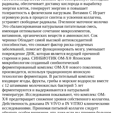
радикалы, обеспечивает доставку кислорода и выработку
энергии клеток, генерирует энергию и повышает
толерантность к физическим нагрузкам. Витамин С Играет
огромную роль в процессе синтеза и усвоения коллагена,
устраняет свободные радикалы. Пчелиное маточное молочко
Это сбалансированная натуральная питательная смесь,
имеющая оптимальное сочетание микроэлементов,
витаминов, органических веществ и аминокислот. Сок
черники Обладает самой высокой антиоксидантной
способностью, что снижает фактор риска сердечных
заболеваний, помогает функционировать мозгу, уменьшает
повреждение ДНК, которая является ведущей причиной
старения и рака. СИНБИОТИК ОМ-Х® Японским
микробиологом созданный синбиотический
ферментированный комплекс ОМ-Х® нового поколения,
производится, используя традиционную японскую
технологию ферментации. В растительный комплекс
входящие ягоды, фрукты, грибы и морские водоросли вместе
с 12 штаммами молочнокислых бактерий 5 лет
ферментируются и выдерживаются в натуральной
температуре. Исследования показывают, что комплекс ОМ-
Х® предотвращает снижение уровня собственного коллагена.
Действенность доказана IN VIVO и IN VITRO клиническими
исследованиями. Принимая питьевой коллаген следует
обратить особое внимание, что даже если вы примете большое