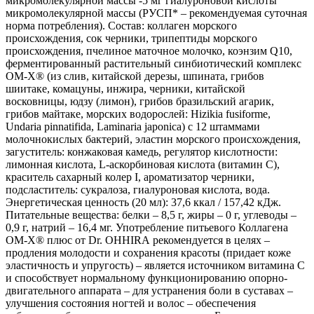
микромолекулярной массы -5 мг гиалуроновой кислоты
микромолекулярной массы (РУСП* – рекомендуемая суточная
норма потребления). Состав: коллаген морского
происхождения, сок черники, трипептиды морского
происхождения, пчелиное маточное молочко, коэнзим Q10,
ферментированный растительный синбиотический комплекс
ОМ-Х® (из слив, китайской дерезы, шпината, грибов
шиитаке, комацуны, инжира, черники, китайской
восковницы, юдзу (лимон), грибов бразильский агарик,
грибов майтаке, морских водорослей: Hizikia fusiforme,
Undaria pinnatifida, Laminaria japonica) с 12 штаммами
молочнокислых бактерий, эластин морского происхождения,
загуститель: конжаковая камедь, регулятор кислотности:
лимонная кислота, L-аскорбиновая кислота (витамин С),
краситель сахарный колер I, ароматизатор черники,
подсластитель: сукралоза, гиалуроновая кислота, вода.
Энергетическая ценность (20 мл): 37,6 ккал / 157,42 кДж.
Питательные вещества: белки – 8,5 г, жиры – 0 г, углеводы –
0,9 г, натрий – 16,4 мг. Употребление питьевого Коллагена
ОМ-Х® плюс от Dr. OHHIRА рекомендуется в целях –
продления молодости и сохранения красоты (придает коже
эластичность и упругость) – является источником витамина С
и способствует нормальному функционированию опорно-
двигательного аппарата – для устранения боли в суставах –
улучшения состояния ногтей и волос – обеспечения