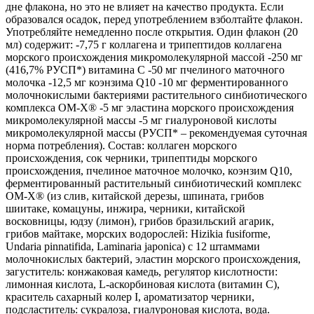
дне флакона, но это не влияет на качество продукта. Если
образовался осадок, перед употреблением взболтайте флакон.
Употребляйте немедленно после открытия. Один флакон (20
мл) содержит: -7,75 г коллагена и трипептидов коллагена
морского происхождения микромолекулярной массой -250 мг
(416,7% РУСП*) витамина С -50 мг пчелиного маточного
молочка -12,5 мг коэнзима Q10 -10 мг ферментированного
молочнокислыми бактериями растительного синбиотического
комплекса ОМ-Х® -5 мг эластина морского происхождения
микромолекулярной массы -5 мг гиалуроновой кислоты
микромолекулярной массы (РУСП* – рекомендуемая суточная
норма потребления). Состав: коллаген морского
происхождения, сок черники, трипептиды морского
происхождения, пчелиное маточное молочко, коэнзим Q10,
ферментированный растительный синбиотический комплекс
ОМ-Х® (из слив, китайской дерезы, шпината, грибов
шиитаке, комацуны, инжира, черники, китайской
восковницы, юдзу (лимон), грибов бразильский агарик,
грибов майтаке, морских водорослей: Hizikia fusiforme,
Undaria pinnatifida, Laminaria japonica) с 12 штаммами
молочнокислых бактерий, эластин морского происхождения,
загуститель: конжаковая камедь, регулятор кислотности:
лимонная кислота, L-аскорбиновая кислота (витамин С),
краситель сахарный колер I, ароматизатор черники,
подсластитель: сукралоза, гиалуроновая кислота, вода.