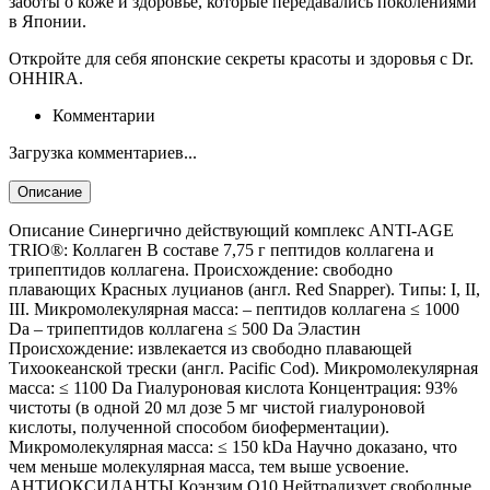
заботы о коже и здоровье, которые передавались поколениями
в Японии.
Откройте для себя японские секреты красоты и здоровья с Dr.
OHHIRA.
Комментарии
Загрузка комментариев...
Описание
Описание Синергично действующий комплекс ANTI-AGE
TRIO®: Коллаген В составе 7,75 г пептидов коллагена и
трипептидов коллагена. Происхождение: свободно
плавающих Красных луцианов (англ. Red Snapper). Типы: I, II,
III. Микромолекулярная масса: – пептидов коллагена ≤ 1000
Da – трипептидов коллагена ≤ 500 Da Эластин
Происхождение: извлекается из свободно плавающей
Тихоокеанской трески (англ. Pacific Cod). Микромолекулярная
масса: ≤ 1100 Da Гиалуроновая кислота Концентрация: 93%
чистоты (в одной 20 мл дозе 5 мг чистой гиалуроновой
кислоты, полученной способом биоферментации).
Микромолекулярная масса: ≤ 150 kDa Научно доказано, что
чем меньше молекулярная масса, тем выше усвоение.
АНТИОКСИДАНТЫ Коэнзим Q10 Нейтрализует свободные