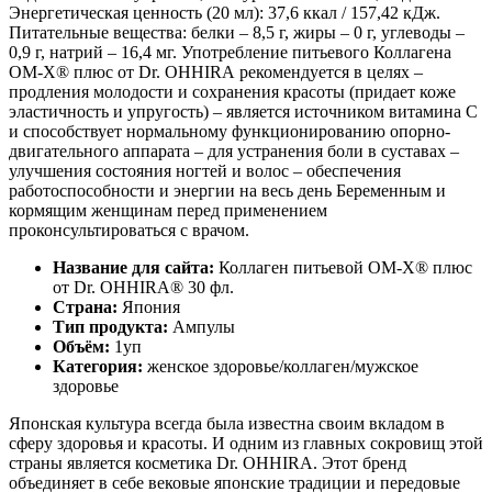
Энергетическая ценность (20 мл): 37,6 ккал / 157,42 кДж.
Питательные вещества: белки – 8,5 г, жиры – 0 г, углеводы –
0,9 г, натрий – 16,4 мг. Употребление питьевого Коллагена
ОМ-Х® плюс от Dr. OHHIRА рекомендуется в целях –
продления молодости и сохранения красоты (придает коже
эластичность и упругость) – является источником витамина С
и способствует нормальному функционированию опорно-
двигательного аппарата – для устранения боли в суставах –
улучшения состояния ногтей и волос – обеспечения
работоспособности и энергии на весь день Беременным и
кормящим женщинам перед применением
проконсультироваться с врачом.
Название для сайта:
Коллаген питьевой ОМ-Х® плюс
от Dr. OHHIRA® 30 фл.
Страна:
Япония
Тип продукта:
Ампулы
Объём:
1уп
Категория:
женское здоровье/коллаген/мужское
здоровье
Японская культура всегда была известна своим вкладом в
сферу здоровья и красоты. И одним из главных сокровищ этой
страны является косметика Dr. OHHIRA. Этот бренд
объединяет в себе вековые японские традиции и передовые