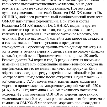
количество высококачественного коллагена, он не даст
результата, пока не усвоится организмом. Поэтому для
лучшего усвоения, в питьевой Коллаген ОМ-Х® плюс от Dr.
OHHIRA, добавлен растительный синбиотический комплекс
ОМ-Х® пятилетней ферментации. При этом в состав
Коллагена ОМ-Х® плюс от Dr. OHHIRА входят и другие
«компоненты красоты»: эластин, гиалуроновая кислота,
коэнзим Q10, витамин С, пчелиное маточное молочко, сок
черники. Все это настоящий коктейль для здоровья, свежести
и сияния кожи, гибкости суставов и прекрасного
самочувствия. Взрослыму принимать по одному флакону (20
мл) в день, в течение первых 5 дней, затем по одному флакону
каждый третий день. Продолжительность приема 20 дней.
Рекомендуются 3-4 курса в год. В редких случаях возможно
изменение цвета или образование незначительного осадка на
дне флакона, но это не влияет на качество продукта. Если
образовался осадок, перед употреблением взболтайте флакон.
Употребляйте немедленно после открытия. Один флакон (20
мл) содержит: -7,75 г коллагена и трипептидов коллагена
морского происхождения микромолекулярной массой -250 мг
(416,7% РУСП*) витамина С -50 мг пчелиного маточного
молочка -12,5 мг коэнзима Q10 -10 мг ферментированного
молочнокислыми бактериями растительного синбиотического
комплекса ОМ-Х® -5 мг эластина морского происхождения