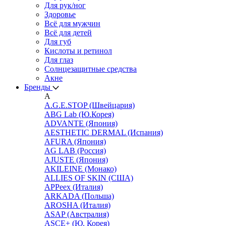
Для рук/ног
Здоровье
Всё для мужчин
Всё для детей
Для губ
Кислоты и ретинол
Для глаз
Cолнцезащитные средства
Акне
Бренды
A
A.G.E.STOP (Швейцария)
ABG Lab (Ю.Корея)
ADVANTE (Япония)
AESTHETIC DERMAL (Испания)
AFURA (Япония)
AG LAB (Россия)
AJUSTE (Япония)
AKILEINE (Монако)
ALLIES OF SKIN (США)
APPeex (Италия)
ARKADA (Польша)
AROSHA (Италия)
ASAP (Австралия)
ASCE+ (Ю. Корея)