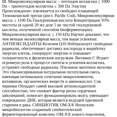
III. Микромолекулярная масса: – пептидов коллагена ≤ 1000
Da – трипептидов коллагена ≤ 500 Da Эластин
Происхождение: извлекается из свободно плавающей
Тихоокеанской трески (англ. Pacific Cod). Микромолекулярная
масса: ≤ 1100 Da Гиалуроновая кислота Концентрация: 93%
чистоты (в одной 20 мл дозе 5 мг чистой гиалуроновой
кислоты, полученной способом биоферментации).
Микромолекулярная масса: ≤ 150 kDa Научно доказано, что
чем меньше молекулярная масса, тем выше усвоение.
АНТИОКСИДАНТЫ Коэнзим Q10 Нейтрализует свободные
радикалы, обеспечивает доставку кислорода и выработку
энергии клеток, генерирует энергию и повышает
толерантность к физическим нагрузкам. Витамин С Играет
огромную роль в процессе синтеза и усвоения коллагена,
устраняет свободные радикалы. Пчелиное маточное молочко
Это сбалансированная натуральная питательная смесь,
имеющая оптимальное сочетание микроэлементов,
витаминов, органических веществ и аминокислот. Сок
черники Обладает самой высокой антиоксидантной
способностью, что снижает фактор риска сердечных
заболеваний, помогает функционировать мозгу, уменьшает
повреждение ДНК, которая является ведущей причиной
старения и рака. СИНБИОТИК ОМ-Х® Японским
микробиологом созданный синбиотический
ферментированный комплекс ОМ-Х® нового поколения,