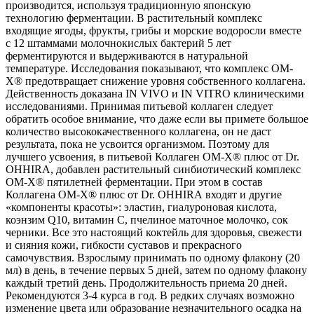
производится, используя традиционную японскую
технологию ферментации. В растительный комплекс
входящие ягоды, фрукты, грибы и морские водоросли вместе
с 12 штаммами молочнокислых бактерий 5 лет
ферментируются и выдерживаются в натуральной
температуре. Исследования показывают, что комплекс ОМ-
Х® предотвращает снижение уровня собственного коллагена.
Действенность доказана IN VIVO и IN VITRO клиническими
исследованиями. Принимая питьевой коллаген следует
обратить особое внимание, что даже если вы примете большое
количество высококачественного коллагена, он не даст
результата, пока не усвоится организмом. Поэтому для
лучшего усвоения, в питьевой Коллаген ОМ-Х® плюс от Dr.
OHHIRA, добавлен растительный синбиотический комплекс
ОМ-Х® пятилетней ферментации. При этом в состав
Коллагена ОМ-Х® плюс от Dr. OHHIRА входят и другие
«компоненты красоты»: эластин, гиалуроновая кислота,
коэнзим Q10, витамин С, пчелиное маточное молочко, сок
черники. Все это настоящий коктейль для здоровья, свежести
и сияния кожи, гибкости суставов и прекрасного
самочувствия. Взрослыму принимать по одному флакону (20
мл) в день, в течение первых 5 дней, затем по одному флакону
каждый третий день. Продолжительность приема 20 дней.
Рекомендуются 3-4 курса в год. В редких случаях возможно
изменение цвета или образование незначительного осадка на