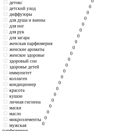
0
детокс
0
детский уход
0
диффузоры
0
для душа и ванны
0
для ног
0
для рук
0
для загара
0
женская парфюмерия
0
женские ароматы
0
женское здоровье
0
здоровый сон
0
здоровье детей
0
иммунитет
0
коллаген
0
кондиционер
0
красота
0
кушон
0
личная гигиена
0
маски
0
масло
0
микроэлементы
0
мужская
парфюмерия