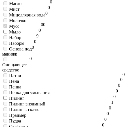
0
Масло
0
Мист
0
Мицеллярная вода
Молочко
0
0
Мусс
0
Мыло
9
Набор
0
Наборы
0
Основа под
макияж
0
Очищающее
средство
0
Патчи
0
Пена
0
Пенка
0
Пенка для умывания
0
Пилинг
1
Пилинг энзимный
0
Пилинг - скатка
0
Праймер
0
Пудра
0
Салфетки