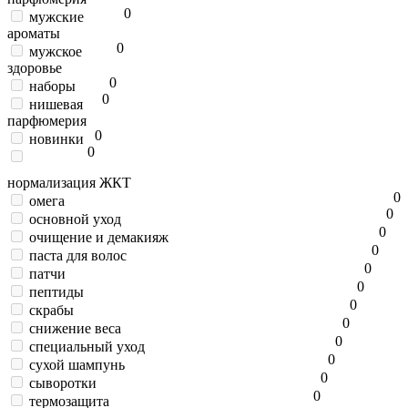
0
мужские
ароматы
0
мужское
здоровье
0
наборы
0
нишевая
парфюмерия
0
новинки
0
нормализация ЖКТ
0
омега
0
основной уход
0
очищение и демакияж
0
паста для волос
0
патчи
0
пептиды
0
скрабы
0
снижение веса
0
специальный уход
0
сухой шампунь
0
сыворотки
0
термозащита