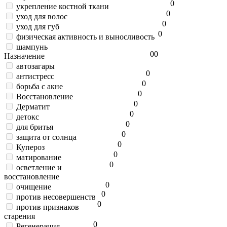
0
укрепление костной ткани
0
уход для волос
0
уход для губ
0
физическая активность и выносливость
шампунь
0
0
Назначение
автозагары
0
антистресс
0
борьба с акне
0
Восстановление
0
Дерматит
0
детокс
0
для бритья
0
защита от солнца
0
Купероз
0
матирование
0
осветление и
восстановление
0
очищение
0
против несовершенств
0
против признаков
старения
0
Регенерация