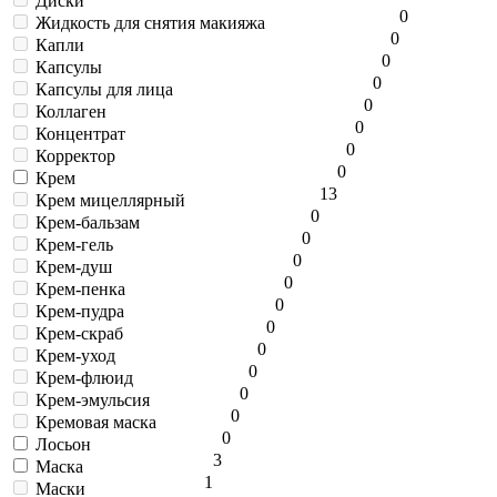
Диски
0
Жидкость для снятия макияжа
0
Капли
0
Капсулы
0
Капсулы для лица
0
Коллаген
0
Концентрат
0
Корректор
0
Крем
13
Крем мицеллярный
0
Крем-бальзам
0
Крем-гель
0
Крем-душ
0
Крем-пенка
0
Крем-пудра
0
Крем-скраб
0
Крем-уход
0
Крем-флюид
0
Крем-эмульсия
0
Кремовая маска
0
Лосьон
3
Маска
1
Маски