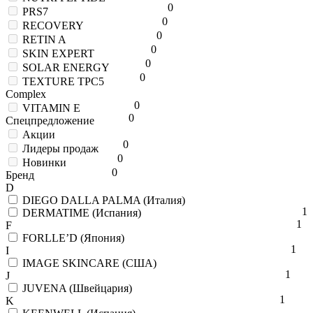
0
PRS7
0
RECOVERY
0
RETIN A
0
SKIN EXPERT
0
SOLAR ENERGY
0
TEXTURE TPC5
Complex
0
VITAMIN E
0
Спецпредложение
Акции
0
Лидеры продаж
0
Новинки
0
Бренд
D
DIEGO DALLA PALMA (Италия)
1
DERMATIME (Испания)
1
F
FORLLE’D (Япония)
1
I
IMAGE SKINCARE (США)
1
J
JUVENA (Швейцария)
1
K