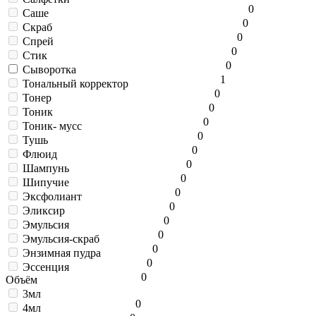
0
Саше
0
Скраб
0
Спрей
0
Стик
0
Сыворотка
1
Тональный корректор
0
Тонер
0
Тоник
0
Тоник- мусс
0
Тушь
0
Флюид
0
Шампунь
0
Шипучие
0
Эксфолиант
0
Эликсир
0
Эмульсия
0
Эмульсия-скраб
0
Энзимная пудра
0
Эссенция
0
Объём
3мл
0
4мл