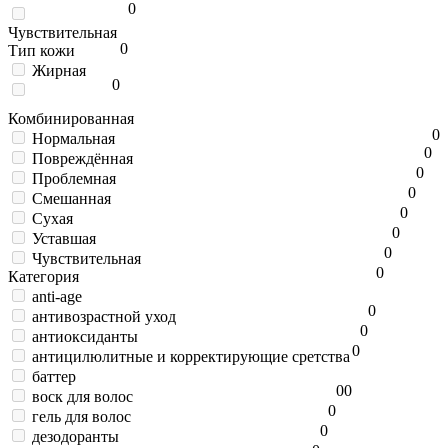
0
Чувствительная
0
Тип кожи
Жирная
0
Комбинированная
0
Нормальная
0
Повреждённая
0
Проблемная
0
Смешанная
0
Сухая
0
Уставшая
0
Чувствительная
0
Категория
anti-age
0
антивозрастной уход
0
антиоксиданты
0
антицилюлитные и корректирующие сретства
баттер
0
0
воск для волос
0
гель для волос
0
дезодоранты