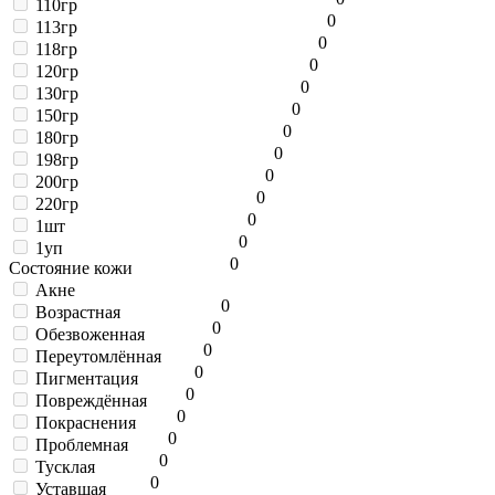
110гр
0
113гр
0
118гр
0
120гр
0
130гр
0
150гр
0
180гр
0
198гр
0
200гр
0
220гр
0
1шт
0
1уп
0
Состояние кожи
Акне
0
Возрастная
0
Обезвоженная
0
Переутомлённая
0
Пигментация
0
Повреждённая
0
Покраснения
0
Проблемная
0
Тусклая
0
Уставшая