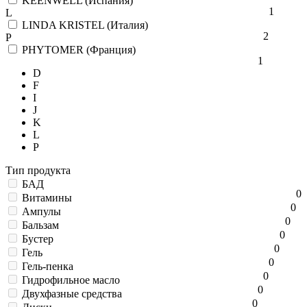
KEENWELL (Испания)
1
L
LINDA KRISTEL (Италия)
2
P
PHYTOMER (Франция)
1
D
F
I
J
K
L
P
Тип продукта
БАД
0
Витамины
0
Ампулы
0
Бальзам
0
Бустер
0
Гель
0
Гель-пенка
0
Гидрофильное масло
0
Двухфазные средства
0