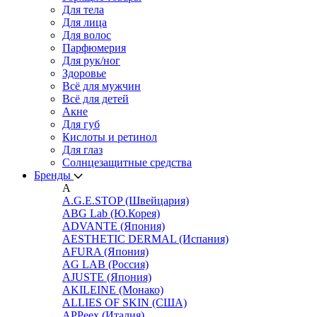
Для тела
Для лица
Для волос
Парфюмерия
Для рук/ног
Здоровье
Всё для мужчин
Всё для детей
Акне
Для губ
Кислоты и ретинол
Для глаз
Cолнцезащитные средства
Бренды
A
A.G.E.STOP (Швейцария)
ABG Lab (Ю.Корея)
ADVANTE (Япония)
AESTHETIC DERMAL (Испания)
AFURA (Япония)
AG LAB (Россия)
AJUSTE (Япония)
AKILEINE (Монако)
ALLIES OF SKIN (США)
APPeex (Италия)