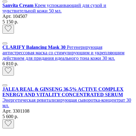
Sanvita Cream
Крем успокаивающий для сухой и
чувствительной кожи 50 мл.
Арт.
104507
5 150 р.
CLARIFY Balancing Mask 30
Регенерирующая
антистрессовая маска со стимулирующим и укрепляющим
действием для придания идеального тона кожи 30 мл.
6 810 р.
JALEA REAL & GINSENG 36,5% ACTIVE COMPLEX
ENERGY AND VITALITY CONCENTRATED SERUM
Энергетическая ревитализирующая сыворотка-концентрат 30
мл.
Арт.
3301108
5 600 р.