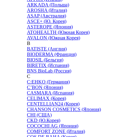
ARKADA (Польша)
AROSHA (Италия)
ASAP (Австралия)
ASCE+ (Ю. Корея)
ASTEROPE (Япония)
ATOHEALTH (Южная Корея)
AVALON (Южная Корея)
B
BATISTE (Англия)
BIODERMA (Франция)
BIOSIL (Бельгия)
BIRETIX (Испания)
BNS BioLab (Россия)
C
C:EHKO (Германия)
C’BON (Япония)
CASMARA (Испания)
CELIMAX (Корея)
CENTELLIAN24 (Корея)
CHANSON COSMETICS (Япония)
CHI (США)
CKD (Ю.Корея)
COCOCHI AG (Япония)
COMFORT ZONE (Италия)
COS DE BAHA (Корея)