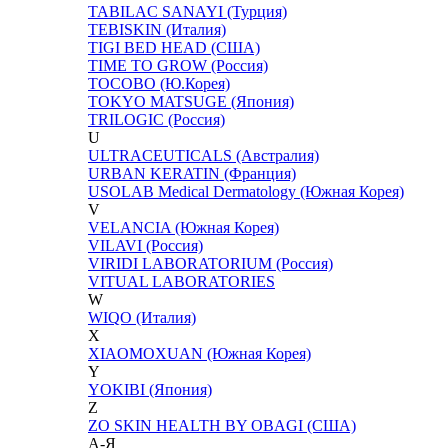
TABILAC SANAYI (Турция)
TEBISKIN (Италия)
TIGI BED HEAD (США)
TIME TO GROW (Россия)
TOCOBO (Ю.Корея)
TOKYO MATSUGE (Япония)
TRILOGIC (Россия)
U
ULTRACEUTICALS (Австралия)
URBAN KERATIN (Франция)
USOLAB Medical Dermatology (Южная Корея)
V
VELANCIA (Южная Корея)
VILAVI (Россия)
VIRIDI LABORATORIUM (Россия)
VITUAL LABORATORIES
W
WIQO (Италия)
X
XIAOMOXUAN (Южная Корея)
Y
YOKIBI (Япония)
Z
ZO SKIN HEALTH BY OBAGI (США)
А-Я