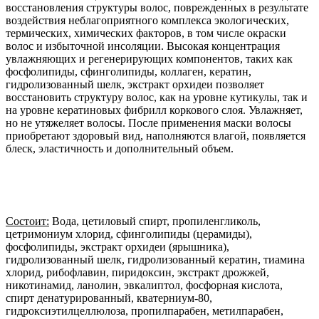
восстановления структуры волос, поврежденных в результате
воздействия неблагоприятного комплекса экологических,
термических, химических факторов, в том числе окраски
волос и избыточной инсоляции. Высокая концентрация
увлажняющих и регенерирующих компонентов, таких как
фосфолипиды, сфинголипиды, коллаген, кератин,
гидролизованный шелк, экстракт орхидеи позволяет
восстановить структуру волос, как на уровне кутикулы, так и
на уровне кератиновых фибрилл коркового слоя. Увлажняет,
но не утяжеляет волосы. После применения маски волосы
приобретают здоровый вид, наполняются влагой, появляется
блеск, эластичность и дополнительный объем.
Состоит:
Вода, цетиловый спирт, пропиленгликоль,
цетримониум хлорид, сфинголипиды (церамиды),
фосфолипиды, экстракт орхидеи (ярышника),
гидролизованный шелк, гидролизованный кератин, тиамина
хлорид, рибофлавин, пиридоксин, экстракт дрожжей,
никотинамид, ланолин, эвкалиптол, фосфорная кислота,
спирт денатурированный, кватерниум-80,
гидроксиэтилцеллюлоза, пропилпарабен, метилпарабен,