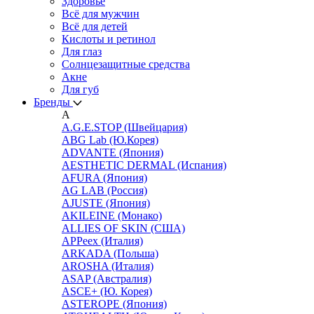
Здоровье
Всё для мужчин
Всё для детей
Кислоты и ретинол
Для глаз
Cолнцезащитные средства
Акне
Для губ
Бренды
A
A.G.E.STOP (Швейцария)
ABG Lab (Ю.Корея)
ADVANTE (Япония)
AESTHETIC DERMAL (Испания)
AFURA (Япония)
AG LAB (Россия)
AJUSTE (Япония)
AKILEINE (Монако)
ALLIES OF SKIN (США)
APPeex (Италия)
ARKADA (Польша)
AROSHA (Италия)
ASAP (Австралия)
ASCE+ (Ю. Корея)
ASTEROPE (Япония)