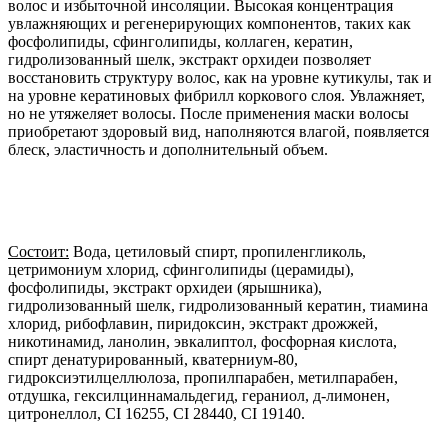
волос и избыточной инсоляции. Высокая концентрация
увлажняющих и регенерирующих компонентов, таких как
фосфолипиды, сфинголипиды, коллаген, кератин,
гидролизованный шелк, экстракт орхидеи позволяет
восстановить структуру волос, как на уровне кутикулы, так и
на уровне кератиновых фибрилл коркового слоя. Увлажняет,
но не утяжеляет волосы. После применения маски волосы
приобретают здоровый вид, наполняются влагой, появляется
блеск, эластичность и дополнительный объем.
Состоит:
Вода, цетиловый спирт, пропиленгликоль,
цетримониум хлорид, сфинголипиды (церамиды),
фосфолипиды, экстракт орхидеи (ярышника),
гидролизованный шелк, гидролизованный кератин, тиамина
хлорид, рибофлавин, пиридоксин, экстракт дрожжей,
никотинамид, ланолин, эвкалиптол, фосфорная кислота,
спирт денатурированный, кватерниум-80,
гидроксиэтилцеллюлоза, пропилпарабен, метилпарабен,
отдушка, гексилциннамальдегид, гераниол, д-лимонен,
цитронеллол, CI 16255, CI 28440, CI 19140.