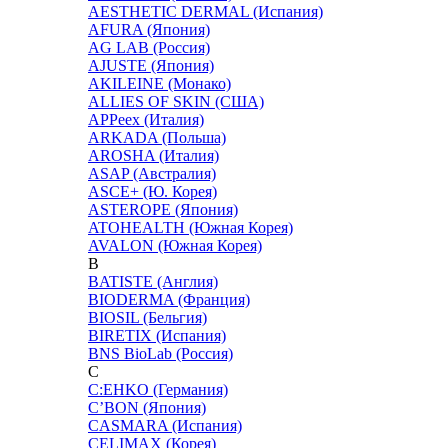
AESTHETIC DERMAL (Испания)
AFURA (Япония)
AG LAB (Россия)
AJUSTE (Япония)
AKILEINE (Монако)
ALLIES OF SKIN (США)
APPeex (Италия)
ARKADA (Польша)
AROSHA (Италия)
ASAP (Австралия)
ASCE+ (Ю. Корея)
ASTEROPE (Япония)
ATOHEALTH (Южная Корея)
AVALON (Южная Корея)
B
BATISTE (Англия)
BIODERMA (Франция)
BIOSIL (Бельгия)
BIRETIX (Испания)
BNS BioLab (Россия)
C
C:EHKO (Германия)
C’BON (Япония)
CASMARA (Испания)
CELIMAX (Корея)