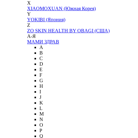
X
XIAOMOXUAN (Южная Корея)
Y
YOKIBI (Япония)
Z
ZO SKIN HEALTH BY OBAGI (США)
А-Я
МАМИ ЗДРАВ
A
B
C
D
E
F
G
H
I
J
K
L
M
N
O
P
Q