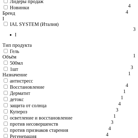
Лидеры продаж
4
Новинки
4
Бренд
I
IAL SYSTEM (Италия)
3
I
Тип продукта
Гель
1
Объём
500мл
3
1шт
1
Назначение
антистресс
4
Восстановление
1
Дерматит
1
детокс
4
защита от солнца
3
Купероз
1
осветление и восстановление
3
против несовершенств
4
против признаков старения
4
Регенерация