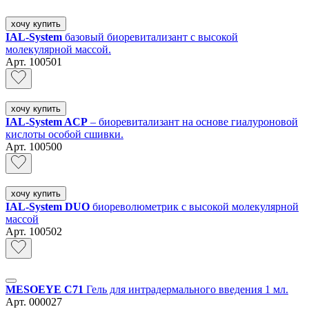
хочу купить
IAL-System
базовый биоревитализант с высокой
молекулярной массой.
Арт.
100501
хочу купить
IAL-System ACP
– биоревитализант на основе гиалуроновой
кислоты особой сшивки.
Арт.
100500
хочу купить
IAL-System DUO
биореволюметрик с высокой молекулярной
массой
Арт.
100502
MESOEYE C71
Гель для интрадермального введения 1 мл.
Арт.
000027