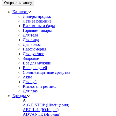
Каталог
Лидеры продаж
Летнее решение
Витамины и бады
Горящие товары
Для тела
Для лица
Для волос
Парфюмерия
Для рук/ног
Здоровье
Всё для мужчин
Всё для детей
Cолнцезащитные средства
Акне
Для губ
Кислоты и ретинол
Для глаз
Бренды
A
A.G.E.STOP (Швейцария)
ABG Lab (Ю.Корея)
ADVANTE (Япония)