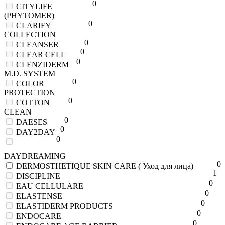
0
CITYLIFE
(PHYTOMER)
0
CLARIFY
COLLECTION
0
CLEANSER
0
CLEAR CELL
0
CLENZIDERM
M.D. SYSTEM
0
COLOR
PROTECTION
0
COTTON
CLEAN
0
DAESES
0
DAY2DAY
0
DAYDREAMING
0
DERMOSTHETIQUE SKIN CARE ( Уход для лица)
1
DISCIPLINE
0
EAU CELLULARE
0
ELASTENSE
0
ELASTIDERM PRODUCTS
0
ENDOCARE
0