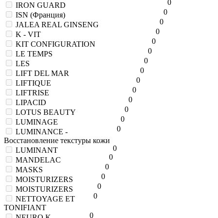
0
IRON GUARD
0
ISN (Франция)
0
JALEA REAL GINSENG
0
K - VIT
0
KIT CONFIGURATION
0
LE TEMPS
0
LES
0
LIFT DEL MAR
0
LIFTIQUE
0
LIFTRISE
0
LIPACID
0
LOTUS BEAUTY
0
LUMINAGE
0
LUMINANCE -
Восстановление текстуры кожи
0
LUMINANT
0
MANDELAC
0
MASKS
0
MOISTURIZERS
0
MOISTURIZERS
0
NETTOYAGE ET
TONIFIANT
0
NEURO K