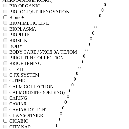
МИКРОФЛОРЫ КОЖИ)
0
BIO ORGANIC
0
BIOLOGIQUE RENOVATION
0
Biome+
1
BIOMIMETIC LINE
0
BIOPLASMA
0
BIOPURE
0
BIOSILK
0
BODY
0
BODY CARE / УХОД ЗА ТЕЛОМ
0
BRIGHTEN COLLECTION
0
BRIGHTENING
0
C - VIT
0
C FX SYSTEM
0
C-TIME
0
CALM COLLECTION
0
CALMORISING (ORISING)
0
CARING
0
CAVIAR
0
CAVIAR DELIGHT
0
CHANSONNIER
0
CICABIO
1
CITY NAP