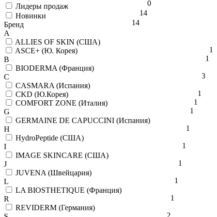
0
Лидеры продаж
14
Новинки
14
Бренд
A
ALLIES OF SKIN (США)
1
ASCE+ (Ю. Корея)
1
B
BIODERMA (Франция)
3
C
CASMARA (Испания)
1
CKD (Ю.Корея)
1
COMFORT ZONE (Италия)
1
G
GERMAINE DE CAPUCCINI (Испания)
1
H
HydroPeptide (США)
1
I
IMAGE SKINCARE (США)
1
J
JUVENA (Швейцария)
1
L
LA BIOSTHETIQUE (Франция)
1
R
REVIDERM (Германия)
2
S