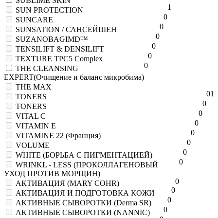
SUBLIME SKIN
1
SUN PROTECTION
0
SUNCARE
0
SUNSATION / САНСЕЙШЕН
0
SUZANOBAGIMD™
0
TENSILIFT & DENSILIFT
0
TEXTURE TPC5 Complex
0
THE CLEANSING
EXPERT(Очищение и баланс микробима)
THE MAX
0
1
TONERS
0
TONERS
0
VITAL C
0
VITAMIN E
0
VITAMINE 22 (Франция)
0
VOLUME
0
WHITE (БОРЬБА С ПИГМЕНТАЦИЕЙ)
0
WRINKL - LESS (ПРОКОЛЛАГЕНОВЫЙ
УХОД ПРОТИВ МОРЩИН)
0
АКТИВАЦИЯ (MARY COHR)
0
АКТИВАЦИЯ И ПОДГОТОВКА КОЖИ
0
АКТИВНЫЕ СЫВОРОТКИ (Derma SR)
0
АКТИВНЫЕ СЫВОРОТКИ (NANNIC)