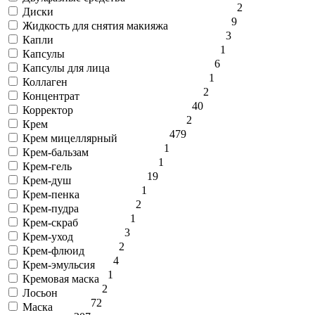
2
Диски
9
Жидкость для снятия макияжа
3
Капли
1
Капсулы
6
Капсулы для лица
1
Коллаген
2
Концентрат
40
Корректор
2
Крем
479
Крем мицеллярный
1
Крем-бальзам
1
Крем-гель
19
Крем-душ
1
Крем-пенка
2
Крем-пудра
1
Крем-скраб
3
Крем-уход
2
Крем-флюид
4
Крем-эмульсия
1
Кремовая маска
2
Лосьон
72
Маска