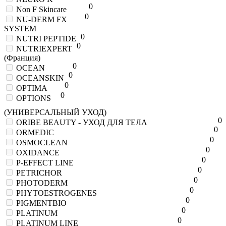
0
Non F Skincare
0
NU-DERM FX
SYSTEM
0
NUTRI PEPTIDE
0
NUTRIEXPERT
(Франция)
0
OCEAN
0
OCEANSKIN
0
OPTIMA
0
OPTIONS
(УНИВЕРСАЛЬНЫЙ УХОД)
0
ORIBE BEAUTY - УХОД ДЛЯ ТЕЛА
0
ORMEDIC
0
OSMOCLEAN
0
OXIDANCE
0
P-EFFECT LINE
0
PETRICHOR
0
PHOTODERM
0
PHYTOESTROGENES
0
PIGMENTBIO
0
PLATINUM
0
PLATINUM LINE