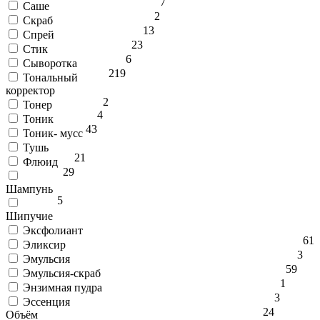
7
Саше
2
Скраб
13
Спрей
23
Стик
6
Сыворотка
219
Тональный
корректор
2
Тонер
4
Тоник
43
Тоник- мусс
Тушь
2
1
Флюид
29
Шампунь
5
Шипучие
Эксфолиант
6
1
Эликсир
3
Эмульсия
59
Эмульсия-скраб
1
Энзимная пудра
3
Эссенция
24
Объём