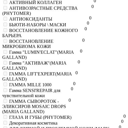
0
АКТИВНЫЙ КОЛЛАГЕН
0
АНТИВОЗРАСТНЫЕ СРЕДСТВА
(PHYTOMER)
0
АНТИОКСИДАНТЫ
0
БЬЮТИ-НАБОРЫ \ МАСКИ
0
ВОССТАНОВЛЕНИЕ КОЖНОГО
БАРЬЕРА
0
ВОССТАНОВЛЕНИЕ
МИКРОБИОМА КОЖИ
0
Гамма "LUMIN'ECLAT"(MARIA
GALLAND)
0
Гамма "АКТИВАЖ"(MARIA
GALLAND)
0
ГАММА LIFT'EXPERT(MARIA
GALLAND)
0
ГАММА MILLE 1000
0
Гамма SENSI'REPAIR для
чувствительной кожи
0
ГАММА СЫВОРОТОК -
ЭЛИКСИРОВ MOSAIC DROPS
(MARIA GALLAND)
0
ГЛАЗА И ГУБЫ (PHYTOMER)
0
Декоративная косметика
0