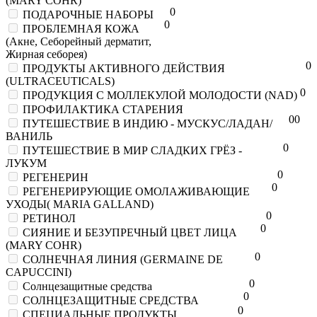
(MARY COHR)
0
ПОДАРОЧНЫЕ НАБОРЫ
0
ПРОБЛЕМНАЯ КОЖА
(Акне, Себорейный дерматит,
Жирная себорея)
0
ПРОДУКТЫ АКТИВНОГО ДЕЙСТВИЯ
(ULTRACEUTICALS)
0
ПРОДУКЦИЯ С МОЛЛЕКУЛОЙ МОЛОДОСТИ (NAD)
ПРОФИЛАКТИКА СТАРЕНИЯ
0
0
ПУТЕШЕСТВИЕ В ИНДИЮ - МУСКУС/ЛАДАН/
ВАНИЛЬ
0
ПУТЕШЕСТВИЕ В МИР СЛАДКИХ ГРЁЗ -
ЛУКУМ
0
РЕГЕНЕРИН
0
РЕГЕНЕРИРУЮЩИЕ ОМОЛАЖИВАЮЩИЕ
УХОДЫ( MARIA GALLAND)
0
РЕТИНОЛ
0
СИЯНИЕ И БЕЗУПРЕЧНЫЙ ЦВЕТ ЛИЦА
(MARY COHR)
0
СОЛНЕЧНАЯ ЛИНИЯ (GERMAINE DE
CAPUCCINI)
0
Солнцезащитные средства
0
СОЛНЦЕЗАЩИТНЫЕ СРЕДСТВА
0
СПЕЦИАЛЬНЫЕ ПРОДУКТЫ