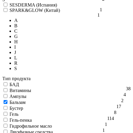
SESDERMA (Испания)
1
SPARK&GLOW (Китай)
1
A
B
C
G
H
I
J
L
R
S
Тип продукта
БАД
38
Витамины
4
Ампулы
2
Бальзам
17
Бустер
8
Гель
114
Гель-пенка
1
Гидрофильное масло
1
Двухфазные средства