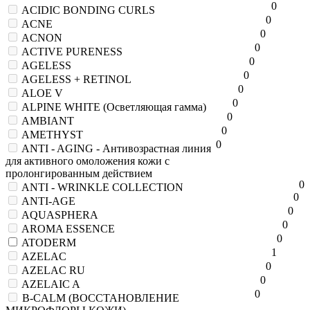
0
ACIDIC BONDING CURLS
0
ACNE
0
ACNON
0
ACTIVE PURENESS
0
AGELESS
0
AGELESS + RETINOL
0
ALOE V
0
ALPINE WHITE (Осветляющая гамма)
0
AMBIANT
0
AMETHYST
0
ANTI - AGING - Антивозрастная линия
для активного омоложения кожи с
пролонгированным действием
0
ANTI - WRINKLE COLLECTION
0
ANTI-AGE
0
AQUASPHERA
0
AROMA ESSENCE
0
ATODERM
1
AZELAC
0
AZELAC RU
0
AZELAIC A
0
B-CALM (ВОССТАНОВЛЕНИЕ