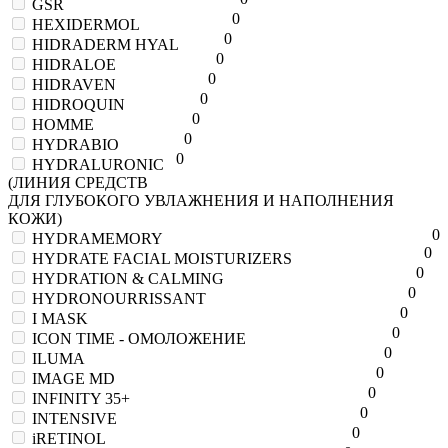
GSR
0
HEXIDERMOL
0
HIDRADERM HYAL
0
HIDRALOE
0
HIDRAVEN
0
HIDROQUIN
0
HOMME
0
HYDRABIO
0
HYDRALURONIC
(ЛИНИЯ СРЕДСТВ
ДЛЯ ГЛУБОКОГО УВЛАЖНЕНИЯ И НАПОЛНЕНИЯ
КОЖИ)
0
HYDRAMEMORY
0
HYDRATE FACIAL MOISTURIZERS
0
HYDRATION & CALMING
0
HYDRONOURRISSANT
0
I MASK
0
ICON TIME - ОМОЛОЖЕНИЕ
0
ILUMA
0
IMAGE MD
0
INFINITY 35+
0
INTENSIVE
0
iRETINOL