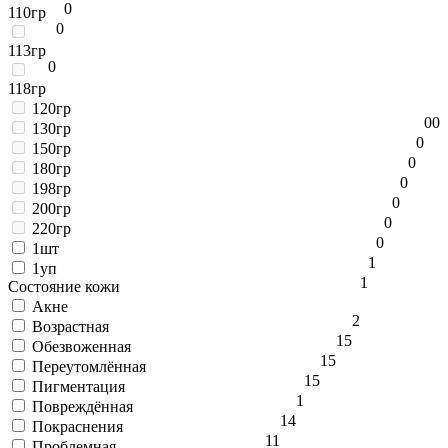
0
110гр
0
113гр
0
118гр
120гр
0
0
130гр
0
150гр
0
180гр
0
198гр
0
200гр
0
220гр
0
1шт
1
1уп
1
Состояние кожи
Акне
2
Возрастная
15
Обезвоженная
15
Переутомлённая
15
Пигментация
1
Повреждённая
14
Покраснения
11
Проблемная