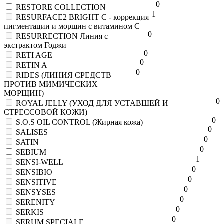
0
RESTORE COLLECTION
1
RESURFACE2 BRIGHT C - коррекция
пигментации и морщин с витамином С
0
RESURRECTION Линия с
экстрактом Годжи
0
RETI AGE
0
RETIN A
0
RIDES (ЛИНИЯ СРЕДСТВ
ПРОТИВ МИМИЧЕСКИХ
МОРЩИН)
0
ROYAL JELLY (УХОД ДЛЯ УСТАВШЕЙ И
СТРЕССОВОЙ КОЖИ)
0
S.O.S OIL CONTROL (Жирная кожа)
0
SALISES
0
SATIN
0
SEBIUM
1
SENSI-WELL
0
SENSIBIO
0
SENSITIVE
0
SENSYSES
0
SERENITY
0
SERKIS
0
SERUM SPECIALE