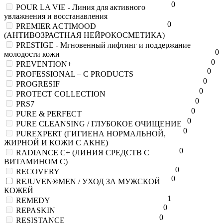
0
POUR LA VIE - Линия для активного
увлажнения и восстанавления
0
PREMIER ACTIMOOD
(АНТИВОЗРАСТНАЯ НЕЙРОКОСМЕТИКА)
PRESTIGE - Мгновенный лифтинг и поддержание
0
молодости кожи
0
PREVENTION+
0
PROFESSIONAL – C PRODUCTS
0
PROGRESIF
0
PROTECT COLLECTION
0
PRS7
0
PURE & PERFECT
0
PURE CLEANSING / ГЛУБОКОЕ ОЧИЩЕНИЕ
0
PUREXPERT (ГИГИЕНА НОРМАЛЬНОЙ,
ЖИРНОЙ И КОЖИ С АКНЕ)
0
RADIANCE C+ (ЛИНИЯ СРЕДСТВ С
ВИТАМИНОМ C)
0
RECOVERY
0
REJUVEN®MEN / УХОД ЗА МУЖСКОЙ
КОЖЕЙ
1
REMEDY
0
REPASKIN
0
RESISTANCE